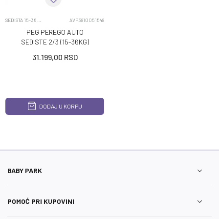
SEDISTA 15-36 KG
AVP3810051548
PEG PEREGO AUTO
SEDISTE 2/3 (15-36KG)
VIAGGIO SHUTTLE PLUS
31.199,00
RSD
500
DODAJ U KORPU
BABY PARK
POMOĆ PRI KUPOVINI