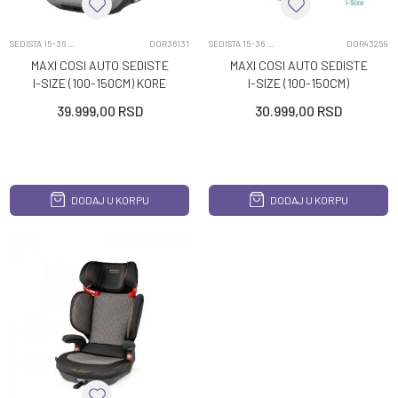
SEDISTA 15-36 KG
DOR36131
SEDISTA 15-36 KG
DOR43259
MAXI COSI AUTO SEDISTE
MAXI COSI AUTO SEDISTE
I-SIZE (100-150CM) KORE
I-SIZE (100-150CM)
PRO AUT GREY
RODIFIX PRO2 AUTHENTIC
39.999,00
RSD
30.999,00
RSD
BLACK
DODAJ U KORPU
DODAJ U KORPU