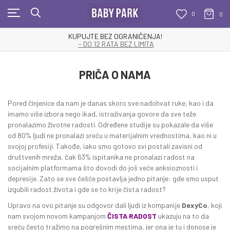
0
0
KUPUJTE BEZ OGRANIČENJA!
- DO 12 RATA BEZ LIMITA
PRIČA O NAMA
Pored činjenice da nam je danas skoro sve nadohvat ruke, kao i da
imamo više izbora nego ikad, istraživanja govore da sve teže
pronalazimo životne radosti. Određene studije su pokazale da više
od 80% ljudi ne pronalazi sreću u materijalnim vrednostima, kao ni u
svojoj profesiji. Takođe, iako smo gotovo svi postali zavisni od
društvenih mreža, čak 63% ispitanika ne pronalazi radost na
socijalnim platformama što dovodi do još veće anksioznosti i
depresije. Zato se sve češće postavlja jedno pitanje: gde smo usput
izgubili radost života i gde se to krije čista radost?
Upravo na ovo pitanje su odgovor dali ljudi iz kompanije
DexyCo
, koji
nam svojom novom kampanjom
ČISTA RADOST
ukazuju na to da
sreću često tražimo na pogrešnim mestima, jer ona je tu i donose je