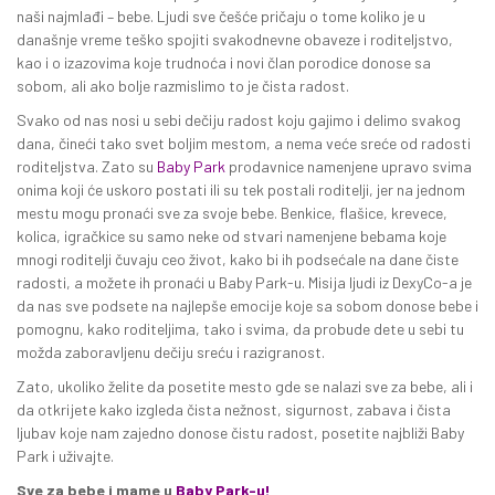
naši najmlađi – bebe. Ljudi sve češće pričaju o tome koliko je u
današnje vreme teško spojiti svakodnevne obaveze i roditeljstvo,
kao i o izazovima koje trudnoća i novi član porodice donose sa
sobom, ali ako bolje razmislimo to je čista radost.
Svako od nas nosi u sebi dečiju radost koju gajimo i delimo svakog
dana, čineći tako svet boljim mestom, a nema veće sreće od radosti
roditeljstva. Zato su
Baby Park
prodavnice namenjene upravo svima
onima koji će uskoro postati ili su tek postali roditelji, jer na jednom
mestu mogu pronaći sve za svoje bebe. Benkice, flašice, krevece,
kolica, igračkice su samo neke od stvari namenjene bebama koje
mnogi roditelji čuvaju ceo život, kako bi ih podsećale na dane čiste
radosti, a možete ih pronaći u Baby Park-u. Misija ljudi iz DexyCo-a je
da nas sve podsete na najlepše emocije koje sa sobom donose bebe i
pomognu, kako roditeljima, tako i svima, da probude dete u sebi tu
možda zaboravljenu dečiju sreću i razigranost.
Zato, ukoliko želite da posetite mesto gde se nalazi sve za bebe, ali i
da otkrijete kako izgleda čista nežnost, sigurnost, zabava i čista
ljubav koje nam zajedno donose čistu radost, posetite najbliži Baby
Park i uživajte.
Sve za bebe i mame u
Baby Park-u!