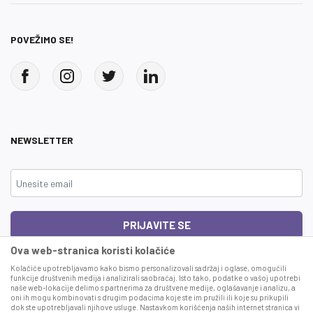
POVEŽIMO SE!
NEWSLETTER
PRIJAVITE SE
Ova web-stranica koristi kolačiće
Čitao sam i složio se sa
uslovima korišćenja
Kolačiće upotrebljavamo kako bismo personalizovali sadržaj i oglase, omogućili
funkcije društvenih medija i analizirali saobraćaj. Isto tako, podatke o vašoj upotrebi
naše web-lokacije delimo s partnerima za društvene medije, oglašavanje i analizu, a
This site is protected by reCAPTCHA and the Google
Privacy Policy
and
Terms
oni ih mogu kombinovati s drugim podacima koje ste im pružili ili koje su prikupili
of Service
apply.
dok ste upotrebljavali njihove usluge. Nastavkom korišćenja naših internet stranica vi