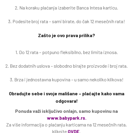
2. Na koraku plaćanja izaberite Banca Intesa karticu.
3. Podesite broj rata – sami birate, do čak 12 mesečnih rata!
Zašto je ovo prava prilika?
1. Do 12 rata – potpuno fleksibilno, bez limita iznosa.
2. Bez dodatnih uslova – slobodno birajte proizvode i broj rata.
3. Brza i jednostavna kupovina – u samo nekoliko klikova!
Obradujte sebe i svoje mališane – plaćajte kako vama
odgovara!
Ponuda važi isključivo onlajn, samo kupovinu na
www.babypark.rs.
Za više informacija o plaćanju karticama na 12 mesečnih rata,
kliknite
OVDE
.