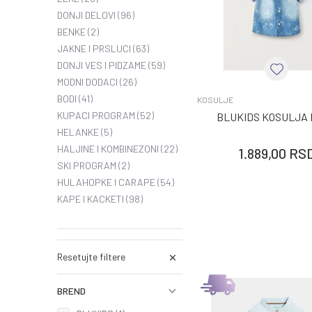
DONJI DELOVI
(96)
BENKE
(2)
JAKNE I PRSLUCI
(63)
DONJI VES I PIDZAME
(59)
MODNI DODACI
(26)
BODI
(41)
KOSULJE
KUPACI PROGRAM
(52)
BLUKIDS KOSULJA
HELANKE
(5)
HALJINE I KOMBINEZONI
(22)
1.889,00
RS
SKI PROGRAM
(2)
HULAHOPKE I CARAPE
(54)
KAPE I KACKETI
(98)
Resetujte filtere
BREND