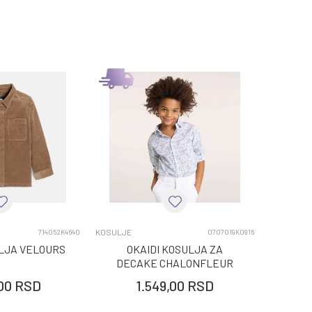
KOSULJE
714052K4640
0707019K0916
ULJA VELOURS
OKAIDI KOSULJA ZA
DECAKE CHALONFLEUR
00
RSD
1.549,00
RSD