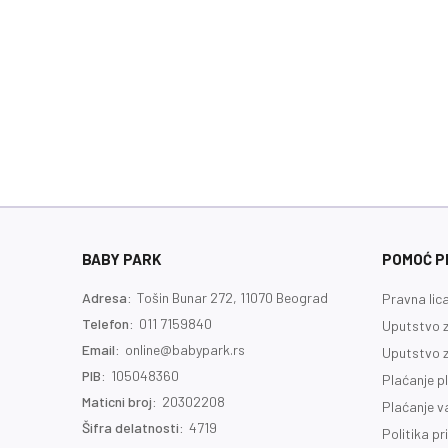
BABY PARK
POMOĆ PR
Adresa:
Tošin Bunar 272, 11070 Beograd
Pravna lic
Telefon:
011 7159840
Uputstvo z
Email:
online@babypark.rs
Uputstvo z
PIB:
105048360
Plaćanje p
Maticni broj:
20302208
Plaćanje 
Šifra delatnosti:
4719
Politika pr