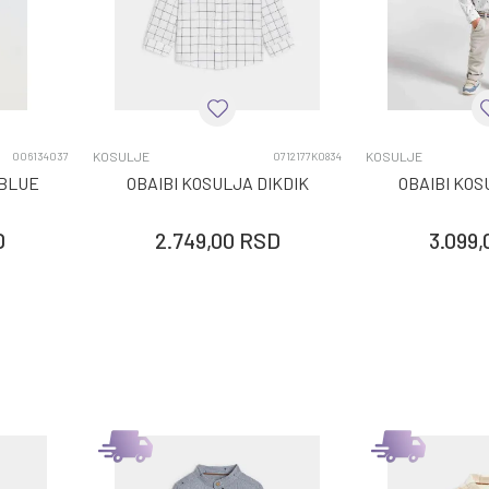
KOSULJE
KOSULJE
006134037
0712177K0834
 BLUE
OBAIBI KOSULJA DIKDIK
OBAIBI KO
D
2.749,00
RSD
3.099,