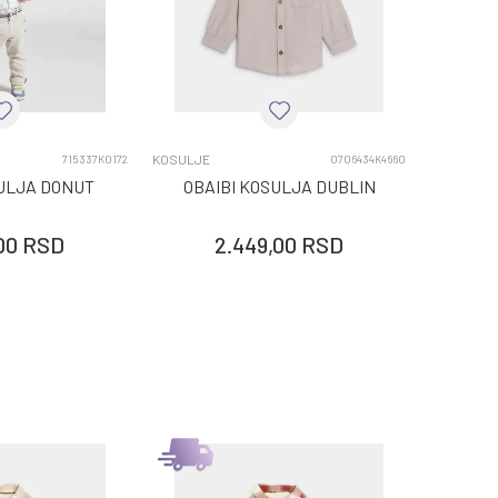
KOSULJE
715337K0172
0706434K4660
SULJA DONUT
OBAIBI KOSULJA DUBLIN
00
RSD
2.449,00
RSD