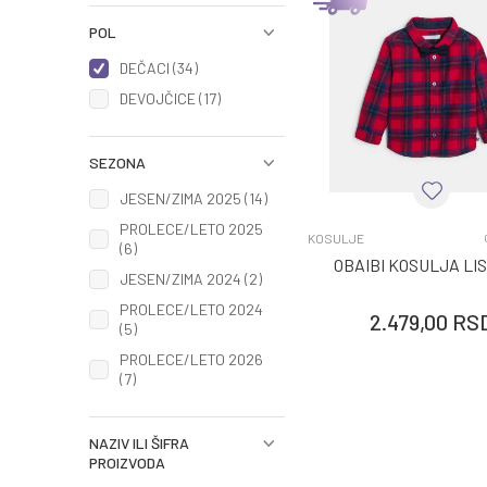
POL
DEČACI (34)
DEVOJČICE (17)
SEZONA
JESEN/ZIMA 2025 (14)
PROLECE/LETO 2025
KOSULJE
(6)
OBAIBI KOSULJA LI
JESEN/ZIMA 2024 (2)
PROLECE/LETO 2024
2.479,00
RS
(5)
PROLECE/LETO 2026
(7)
NAZIV ILI ŠIFRA
PROIZVODA