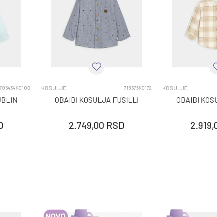
KOSULJE
KOSULJE
706434K0100
715676K0172
UBLIN
OBAIBI KOSULJA FUSILLI
OBAIBI KOS
D
2.749,00
RSD
2.919,