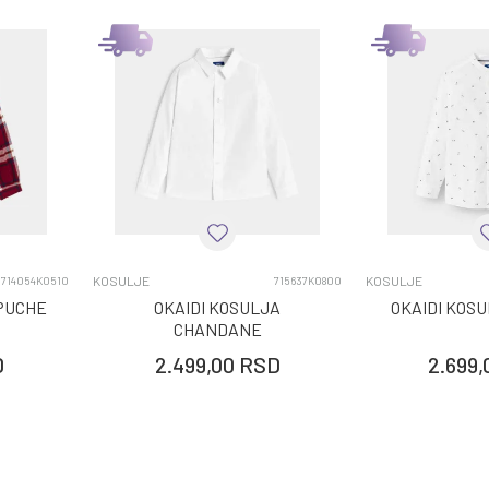
KOSULJE
KOSULJE
714054K0510
715637K0800
PUCHE
OKAIDI KOSULJA
OKAIDI KOS
CHANDANE
D
2.499,00
RSD
2.699,