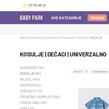
011 715 98 40
SVE KATEGORIJE
AKCIJA
Baby Park Internet prodavnica
Proizvodi
ODEĆA
KOSULJE
KOSULJE | DEČACI | UNIVERZALNO
DUKSERICE
(181)
decaci
univerzalno
KOSULJE
(34)
MAJICE
(460)
DZEMPERI
(61)
SORTSEVI
(110)
TRENERKE I KOMPLETI
(68)
PANTALONE
(149)
ZEKE
(28)