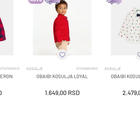
KOSULJE
KOSULJE
0714751K0510
0712049K0520
SERON
OBAIBI KOSULJA LOYAL
OBAIBI KOS
D
1.649,00
RSD
2.479,