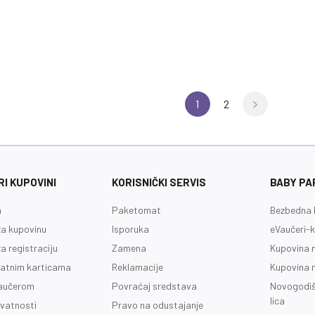
1
2
I KUPOVINI
KORISNIČKI SERVIS
BABY PA
a
Paketomat
Bezbedna 
a kupovinu
Isporuka
eVaučeri-k
a registraciju
Zamena
Kupovina 
latnim karticama
Reklamacije
Kupovina 
vaučerom
Povraćaj sredstava
Novogodiš
lica
ivatnosti
Pravo na odustajanje