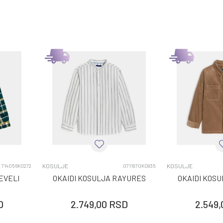
KOSULJE
KOSULJE
714056K0272
0711970K0835
EVELI
OKAIDI KOSULJA RAYURES
OKAIDI KOS
D
2.749,00
RSD
2.549,