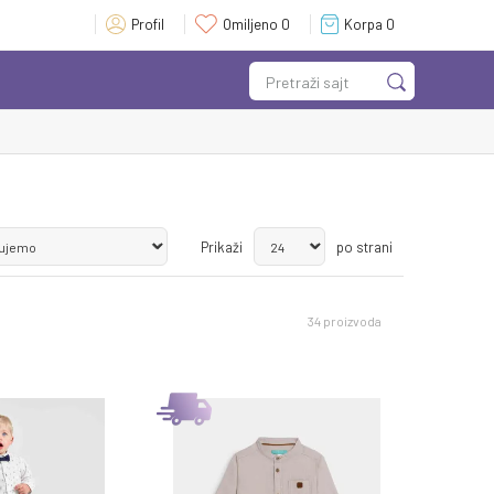
Profil
Omiljeno
0
Korpa
0
Pretraži sajt
Prikaži
po strani
34
proizvoda