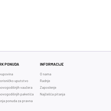
RK PONUDA
INFORMACIJE
kupovina
O nama
orisničko uputstvo
Radnje
novogodišnjih vaučera
Zaposlenje
novogodišnjih paketića
Najčešća pitanja
nja ponuda za pravna