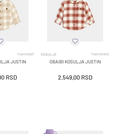
KOSULJE
714247K0837
714247K0630
ULJA JUSTIN
OBAIBI KOSULJA JUSTIN
00
RSD
2.549,00
RSD