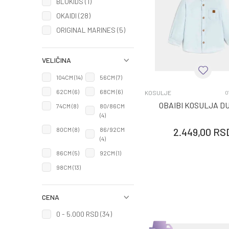
BLUKIDS (1)
OKAIDI (28)
ORIGINAL MARINES (5)
VELIČINA
104CM
(14)
56CM
(7)
62CM
(6)
68CM
(6)
KOSULJE
0
OBAIBI KOSULJA D
74CM
(8)
80/86CM
(4)
80CM
(8)
86/92CM
2.449,00
RS
(4)
86CM
(5)
92CM
(1)
98CM
(13)
CENA
0 - 5.000 RSD (34)