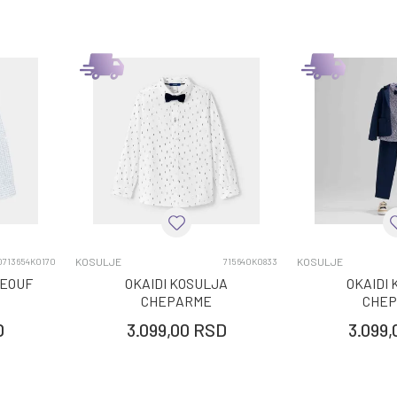
KOSULJE
KOSULJE
0713654K0170
715640K0833
HEOUF
OKAIDI KOSULJA
OKAIDI
CHEPARME
CHE
D
3.099,00
RSD
3.099,