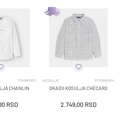
KOSULJE
715638K0833
0711969K0834
ULJA CHANLIN
OKAIDI KOSULJA CHECARO
00
RSD
2.749,00
RSD