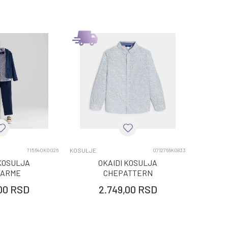
KOSULJE
715640K0026
0712766K0833
 KOSULJA
OKAIDI KOSULJA
PARME
CHEPATTERN
00
RSD
2.749,00
RSD