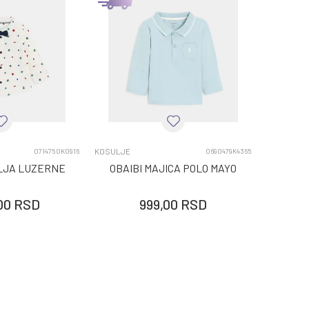
KOSULJE
0714750K0916
0690479K4365
ULJA LUZERNE
OBAIBI MAJICA POLO MAYO
00
RSD
999,00
RSD