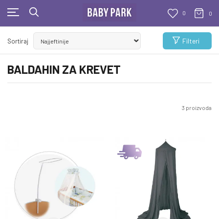
0
0
KUPUJTE BEZ OGRANIČENJA!
Filteri
Sortiraj
- DO 12 RATA BEZ LIMITA
BALDAHIN ZA KREVET
3
proizvoda