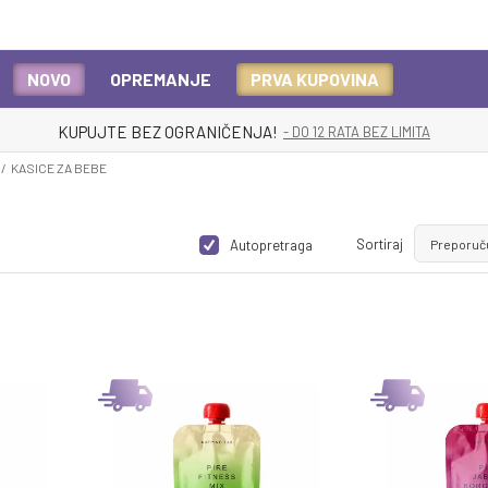
NOVO
OPREMANJE
PRVA KUPOVINA
KUPUJTE BEZ OGRANIČENJA!
- DO 12 RATA BEZ LIMITA
KASICE ZA BEBE
Sortiraj
Autopretraga