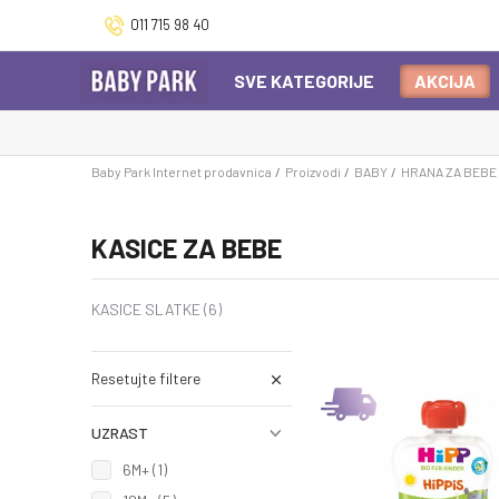
011 715 98 40
SVE KATEGORIJE
AKCIJA
Baby Park Internet prodavnica
Proizvodi
BABY
HRANA ZA BEBE
KASICE ZA BEBE
KASICE SLATKE
(6)
Resetujte filtere
UZRAST
6M+ (1)