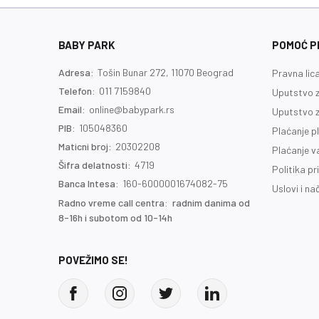
BABY PARK
POMOĆ PR
Adresa:
Tošin Bunar 272, 11070 Beograd
Pravna lic
Telefon:
011 7159840
Uputstvo z
Email:
online@babypark.rs
Uputstvo z
PIB:
105048360
Plaćanje p
Maticni broj:
20302208
Plaćanje 
Šifra delatnosti:
4719
Politika pr
Banca Intesa:
160-6000001674082-75
Uslovi i na
Radno vreme call centra: radnim danima od
8-16h i subotom od 10-14h
POVEŽIMO SE!