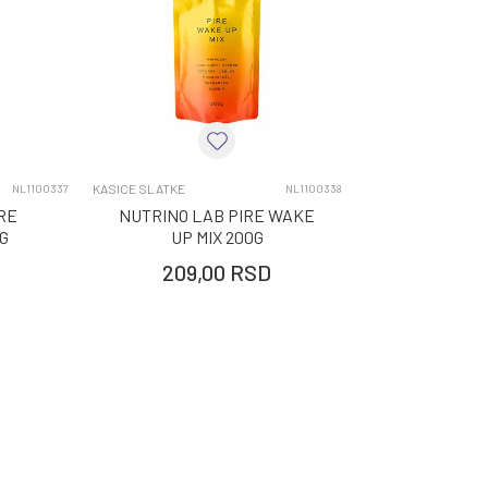
KASICE SLATKE
NL1100337
NL1100338
RE
NUTRINO LAB PIRE WAKE
G
UP MIX 200G
209,00
RSD