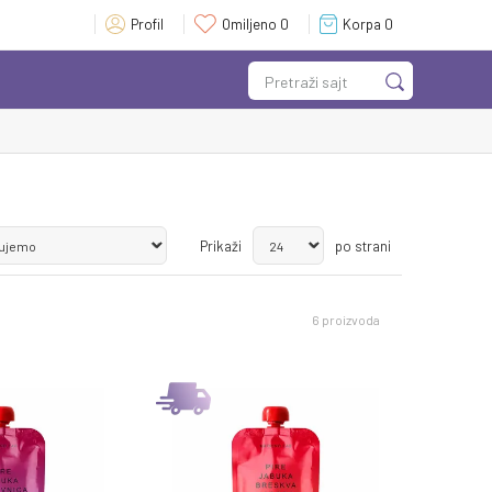
Profil
Omiljeno
0
Korpa
0
Pretraži sajt
Prikaži
po strani
6
proizvoda