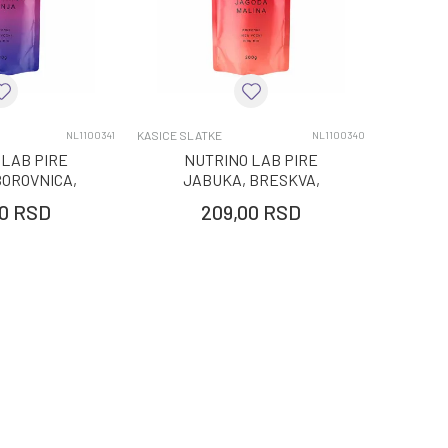
KASICE SLATKE
NL1100341
NL1100340
 LAB PIRE
NUTRINO LAB PIRE
BOROVNICA,
JABUKA, BRESKVA,
A 200G
JAGODA, MALI 200G
0
RSD
209,00
RSD