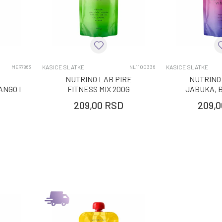
KASICE SLATKE
KASICE SLATKE
MER7863
NL1100336
NUTRINO LAB PIRE
NUTRINO
NGO I
FITNESS MIX 200G
JABUKA, 
G
VISNJ
209,00
RSD
209,0