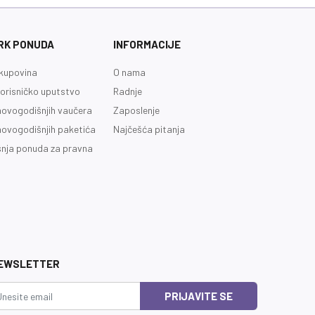
RK PONUDA
INFORMACIJE
kupovina
O nama
orisničko uputstvo
Radnje
novogodišnjih vaučera
Zaposlenje
novogodišnjih paketića
Najčešća pitanja
nja ponuda za pravna
EWSLETTER
PRIJAVITE SE