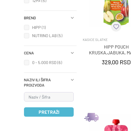
12M+ (5)
BREND
HIPP (1)
NUTRINO LAB (5)
KASICE SLATKE
HIPP POUCH
KRUSKA,JABUKA, MA
CENA
MARAKUJA 100
329,00
RSD
0 - 5.000 RSD (6)
NAZIV ILI ŠIFRA
PROIZVODA
PRETRAŽI