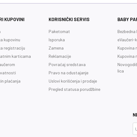
I KUPOVINI
KORISNIČKI SERVIS
BABY PA
a
Paketomat
Bezbedna 
a kupovinu
Isporuka
eVaučeri-k
a registraciju
Zamena
Kupovina 
latnim karticama
Reklamacije
Kupovina 
vaučerom
Povraćaj sredstava
Novogodiš
lica
ivatnosti
Pravo na odustajanje
čin plaćanja
Uslovi korišćenja i prodaje
Pregled statusa porudžbine
N