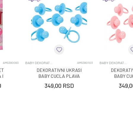
BABY DEKORATIVNI UKRASI
BABY DEKORATIVNI UKRASI
AMS380083
AMS380103
ET
DEKORATIVNI UKRASI
DEKORATI
 I
BABY CUCLA PLAVA
BABY CU
ROZA
6X3.5CM, 8 KOM
6X3.5C
D
349,00
RSD
349,0