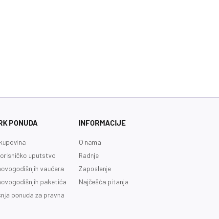
RK PONUDA
INFORMACIJE
kupovina
O nama
orisničko uputstvo
Radnje
novogodišnjih vaučera
Zaposlenje
novogodišnjih paketića
Najčešća pitanja
nja ponuda za pravna