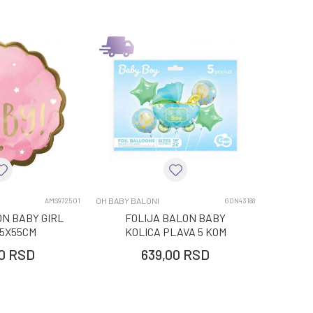
OH BABY BALONI
AMS972501
GDN43188
ON BABY GIRL
FOLIJA BALON BABY
55X55CM
KOLICA PLAVA 5 KOM
0
RSD
639,00
RSD