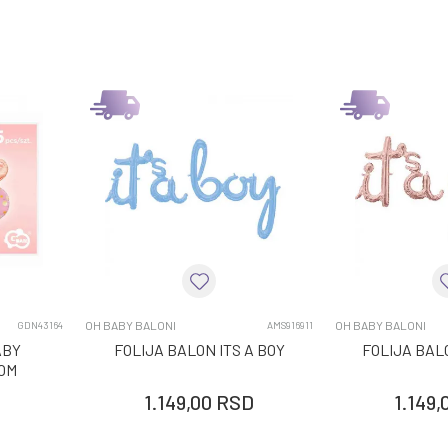
OH BABY BALONI
OH BABY BALONI
GDN43164
AMS916911
ABY
FOLIJA BALON ITS A BOY
FOLIJA BALO
KOM
1.149,00
RSD
1.149,