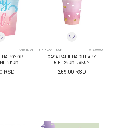
OH BABY CASE
AMS911334
AMS906904
RNA BOY OR
CASA PAPIRNA OH BABY
0ML, 8KOM
GIRL 250ML, 8KOM
0
RSD
269,00
RSD