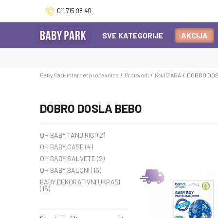
011 715 98 40
SVE KATEGORIJE
AKCIJA
Baby Park Internet prodavnica
Proizvodi
KNJIZARA
DOBRO DO
DOBRO DOSLA BEBO
OH BABY TANJIRICI
(2)
OH BABY CASE
(4)
OH BABY SALVETE
(2)
OH BABY BALONI
(16)
BABY DEKORATIVNI UKRASI
(16)