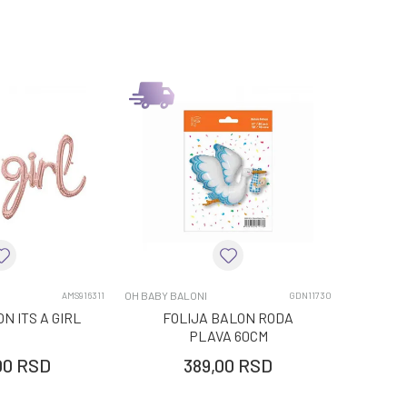
OH BABY BALONI
AMS916311
GDN11730
N ITS A GIRL
FOLIJA BALON RODA
PLAVA 60CM
00
RSD
389,00
RSD