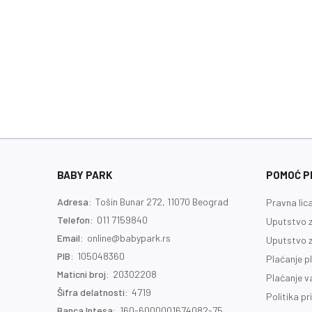
BABY PARK
POMOĆ PR
Adresa:
Tošin Bunar 272, 11070 Beograd
Pravna lic
Telefon:
011 7159840
Uputstvo z
Email:
online@babypark.rs
Uputstvo z
PIB:
105048360
Plaćanje p
Maticni broj:
20302208
Plaćanje 
Šifra delatnosti:
4719
Politika pr
Banca Intesa:
160-6000001674082-75