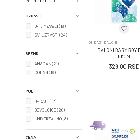
Resetujte filtere
UZRAST
0-12 MESECI (16)
SVI UZRASTI (24)
OH BABY BALONI
BALONI BABY BOY 
BREND
6KOM
AMSCAN (21)
329,00
RSD
GODAN (19)
POL
DEČACI (12)
DEVOJČICE (20)
UNIVERZALNO (8)
CENA