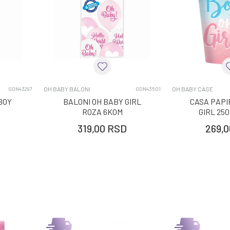
OH BABY BALONI
OH BABY CASE
GDN43297
GDN43501
BOY
BALONI OH BABY GIRL
CASA PAPI
ROZA 6KOM
GIRL 25
319,00
RSD
269,0