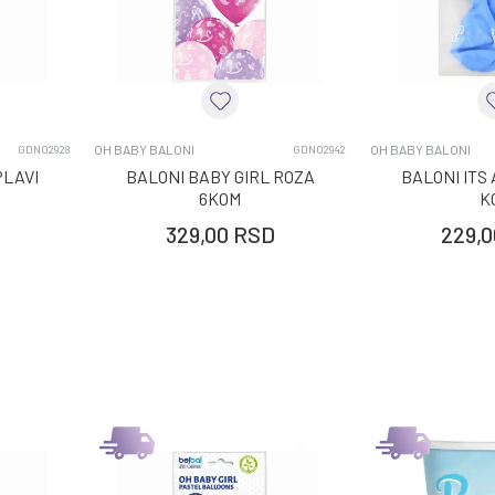
OH BABY BALONI
OH BABY BALONI
GDN02928
GDN02942
PLAVI
BALONI BABY GIRL ROZA
BALONI ITS 
6KOM
K
329,00
RSD
229,0