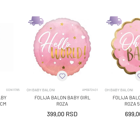
OH BABY BALONI
OH BABY BALONI
GDN11785
AMS972401
ABY
FOLIJA BALON BABY GIRL
FOLIJA BAL
0CM
ROZA
ROZA 
399,00
RSD
699,0