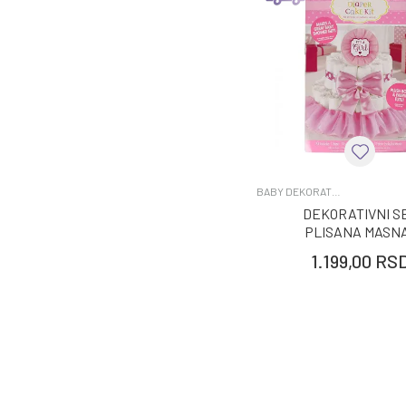
BABY DEKORATIVNI UKRASI
DEKORATIVNI S
PLISANA MASNA
UKRASNE TRAKE 
1.199,00
RS
34CM