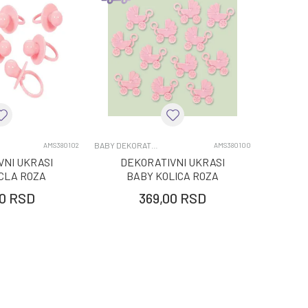
BABY DEKORATIVNI UKRASI
AMS380102
AMS380100
VNI UKRASI
DEKORATIVNI UKRASI
CLA ROZA
BABY KOLICA ROZA
M, 8 KOM
4.1X3.4CM, 12 KOM
0
RSD
369,00
RSD