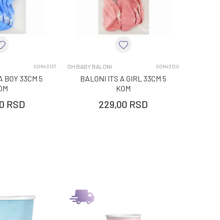
OH BABY BALONI
GDN43137
GDN43120
A BOY 33CM 5
BALONI ITS A GIRL 33CM 5
OM
KOM
0
RSD
229,00
RSD