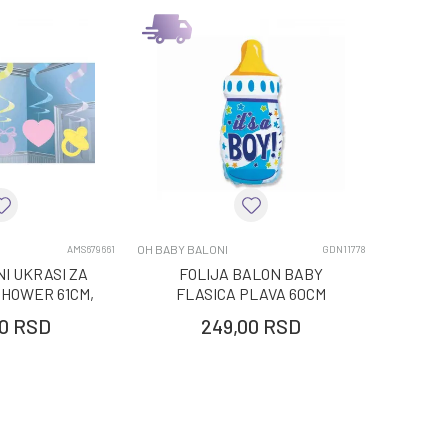
OH BABY BALONI
AMS679661
GDN11778
I UKRASI ZA
FOLIJA BALON BABY
SHOWER 61CM,
FLASICA PLAVA 60CM
KOM
0
RSD
249,00
RSD