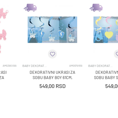
BABY DEKORATIVNI UKRASI
BABY DEKORATIVNI UKRASI
AMS380099
AMS679659
ASI
DEKORATIVNI UKRASI ZA
DEKORATIVN
ZA
SOBU BABY BOY 61CM,
SOBU BABY 
OM
5KOM
5
549,00
RSD
549,0