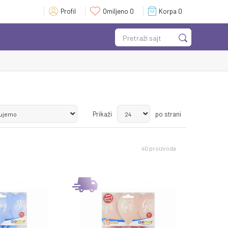
Profil
Omiljeno
0
Korpa
0
Pretraži sajt
Prikaži
po strani
40
proizvoda