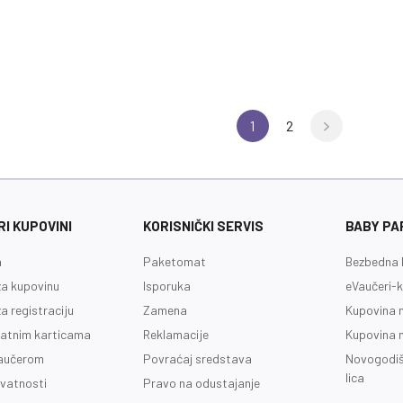
1
2
I KUPOVINI
KORISNIČKI SERVIS
BABY PA
a
Paketomat
Bezbedna 
a kupovinu
Isporuka
eVaučeri-k
a registraciju
Zamena
Kupovina 
latnim karticama
Reklamacije
Kupovina 
vaučerom
Povraćaj sredstava
Novogodiš
lica
ivatnosti
Pravo na odustajanje