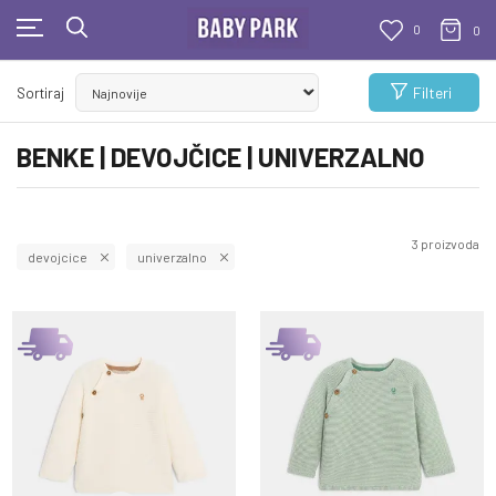
0
0
KUPUJTE BEZ OGRANIČENJA!
Filteri
Sortiraj
- DO 12 RATA BEZ LIMITA
BENKE | DEVOJČICE | UNIVERZALNO
3
proizvoda
devojcice
univerzalno