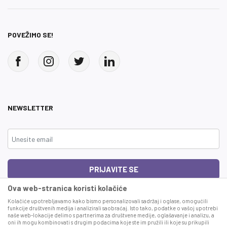
POVEŽIMO SE!
NEWSLETTER
PRIJAVITE SE
Ova web-stranica koristi kolačiće
Čitao sam i složio se sa
uslovima korišćenja
Kolačiće upotrebljavamo kako bismo personalizovali sadržaj i oglase, omogućili
funkcije društvenih medija i analizirali saobraćaj. Isto tako, podatke o vašoj upotrebi
naše web-lokacije delimo s partnerima za društvene medije, oglašavanje i analizu, a
This site is protected by reCAPTCHA and the Google
Privacy Policy
and
Terms
oni ih mogu kombinovati s drugim podacima koje ste im pružili ili koje su prikupili