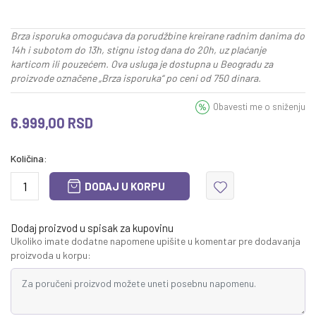
Brza isporuka omogućava da porudžbine kreirane radnim danima do
14h i subotom do 13h, stignu istog dana do 20h, uz plaćanje
karticom ili pouzećem. Ova usluga je dostupna u Beogradu za
proizvode označene „Brza isporuka“ po ceni od 750 dinara.
Obavesti me o sniženju
6.999,00
RSD
Količina:
DODAJ U KORPU
Dodaj proizvod u spisak za kupovinu
Ukoliko imate dodatne napomene upišite u komentar pre dodavanja
proizvoda u korpu: