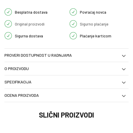
Besplatna dostava
Povraćaj novca
Original proizvodi
Sigurno plaćanje
Sigurna dostava
Plaćanje karticom
PROVERI DOSTUPNOST U RADNJAMA
O PROIZVODU
SPECIFIKACIJA
OCENA PROIZVODA
SLIČNI PROIZVODI