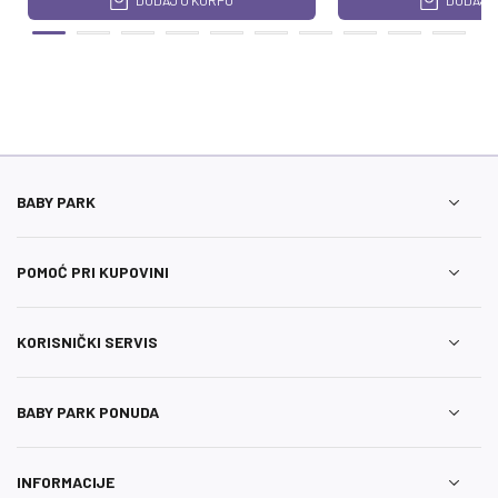
DODAJ U KORPU
DODAJ U
BABY PARK
POMOĆ PRI KUPOVINI
KORISNIČKI SERVIS
BABY PARK PONUDA
INFORMACIJE