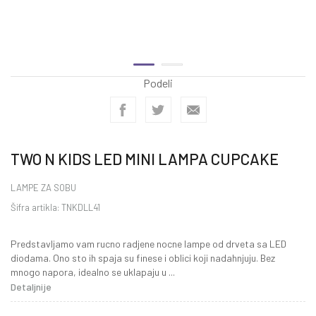
Podeli
TWO N KIDS LED MINI LAMPA CUPCAKE
LAMPE ZA SOBU
Šifra artikla:
TNKDLL41
Predstavljamo vam rucno radjene nocne lampe od drveta sa LED
diodama. Ono sto ih spaja su finese i oblici koji nadahnjuju. Bez
mnogo napora, idealno se uklapaju u
...
Detaljnije