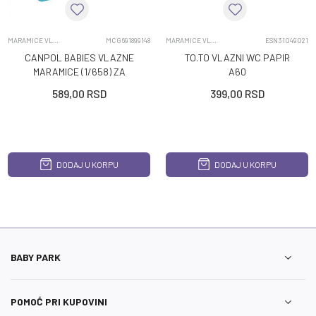
MARAMICE VLAZNE
MCG691899148
MARAMICE VLAZNE
ESN31049021
CANPOL BABIES VLAZNE
TO.TO VLAZNI WC PAPIR
MARAMICE (1/658) ZA
A60
BEBE I DECU 100KOM -
589,00
RSD
399,00
RSD
BAMBOO
DODAJ U KORPU
DODAJ U KORPU
BABY PARK
POMOĆ PRI KUPOVINI