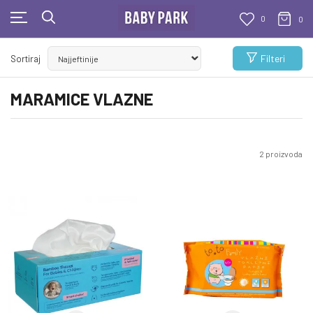
0
0
KUPUJTE BEZ OGRANIČENJA!
Filteri
Sortiraj
- DO 12 RATA BEZ LIMITA
MARAMICE VLAZNE
2
proizvoda