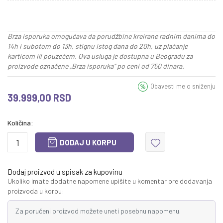
Brza isporuka omogućava da porudžbine kreirane radnim danima do
14h i subotom do 13h, stignu istog dana do 20h, uz plaćanje
karticom ili pouzećem. Ova usluga je dostupna u Beogradu za
proizvode označene „Brza isporuka“ po ceni od 750 dinara.
Obavesti me o sniženju
39.999,00
RSD
Količina:
DODAJ U KORPU
Dodaj proizvod u spisak za kupovinu
Ukoliko imate dodatne napomene upišite u komentar pre dodavanja
proizvoda u korpu: