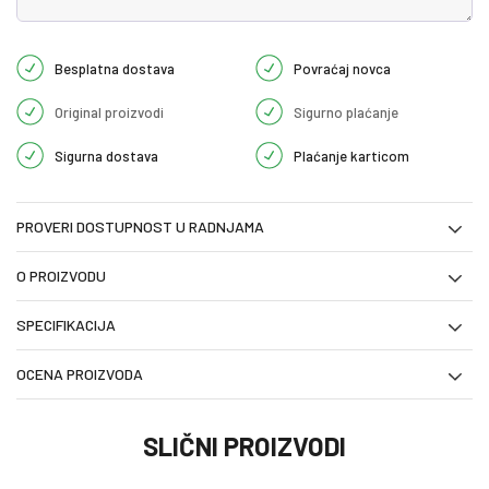
Besplatna dostava
Povraćaj novca
Original proizvodi
Sigurno plaćanje
Sigurna dostava
Plaćanje karticom
PROVERI DOSTUPNOST U RADNJAMA
O PROIZVODU
SPECIFIKACIJA
OCENA PROIZVODA
SLIČNI PROIZVODI