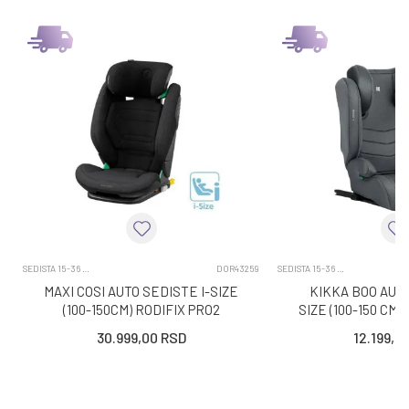
SEDISTA 15-36 KG
DOR43259
SEDISTA 15-36 KG
MAXI COSI AUTO SEDISTE I-SIZE
KIKKA BOO AUTO
(100-150CM) RODIFIX PRO2
SIZE (100-150 CM)
AUTHENTIC BLACK
30.999,00
RSD
12.199,0