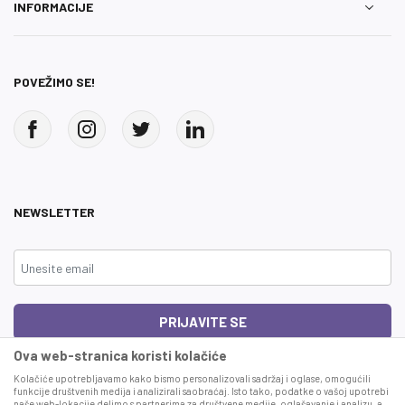
INFORMACIJE
POVEŽIMO SE!
NEWSLETTER
PRIJAVITE SE
Ova web-stranica koristi kolačiće
Čitao sam i složio se sa
uslovima korišćenja
Kolačiće upotrebljavamo kako bismo personalizovali sadržaj i oglase, omogućili
funkcije društvenih medija i analizirali saobraćaj. Isto tako, podatke o vašoj upotrebi
naše web-lokacije delimo s partnerima za društvene medije, oglašavanje i analizu, a