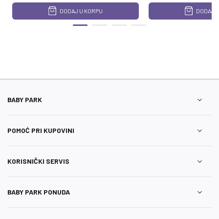
DODAJ U KORPU
DODAJ U
BABY PARK
POMOĆ PRI KUPOVINI
KORISNIČKI SERVIS
BABY PARK PONUDA