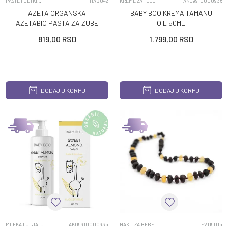
PASTE I CETKICE ZA ZUBE
HAB042
KREME ZA TELO
AKO9910000936
AZETA ORGANSKA
BABY BOO KREMA TAMANU
AZETABIO PASTA ZA ZUBE
OIL 50ML
BANANA 50ML
819,00
RSD
1.799,00
RSD
DODAJ U KORPU
DODAJ U KORPU
MLEKA I ULJA ZA TELO
AKO9910000935
NAKIT ZA BEBE
FV119015