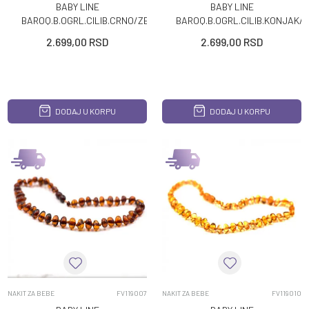
BABY LINE
BABY LINE
BAROQ.B.OGRL.CILIB.CRNO/ZELENA
BAROQ.B.OGRL.CILIB.KONJAK/L
UNISEX
UNISEX
2.699,00
RSD
2.699,00
RSD
DODAJ U KORPU
DODAJ U KORPU
NAKIT ZA BEBE
FV119007
NAKIT ZA BEBE
FV119010