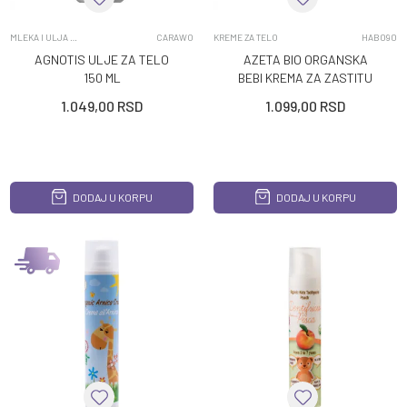
MLEKA I ULJA ZA TELO
CARAWO
KREME ZA TELO
HAB090
AGNOTIS ULJE ZA TELO
AZETA BIO ORGANSKA
150 ML
BEBI KREMA ZA ZASTITU
OD VETRA I HLADNOCE
1.049,00
RSD
1.099,00
RSD
30ML
DODAJ U KORPU
DODAJ U KORPU