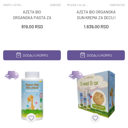
PASTE I CETKICE ZA ZUBE
HAB063
MLEKA I ULJA ZA TELO
HAB104/50
AZETA BIO
AZETA BIO ORGANSKA
ORGANSKA PASTA ZA
SUN KREMA ZA DECU I
ZUBE MENTA 50ML
ODRASLE SPF30 50ML
819,00
RSD
1.639,00
RSD
DODAJ U KORPU
DODAJ U KORPU