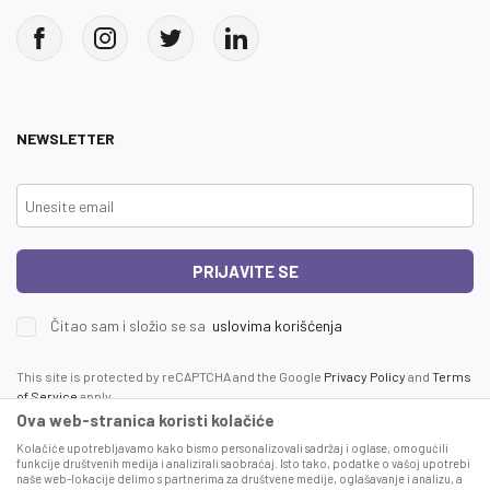
NEWSLETTER
PRIJAVITE SE
Čitao sam i složio se sa
uslovima korišćenja
This site is protected by reCAPTCHA and the Google
Privacy Policy
and
Terms
of Service
apply.
Ova web-stranica koristi kolačiće
Kolačiće upotrebljavamo kako bismo personalizovali sadržaj i oglase, omogućili
funkcije društvenih medija i analizirali saobraćaj. Isto tako, podatke o vašoj upotrebi
naše web-lokacije delimo s partnerima za društvene medije, oglašavanje i analizu, a