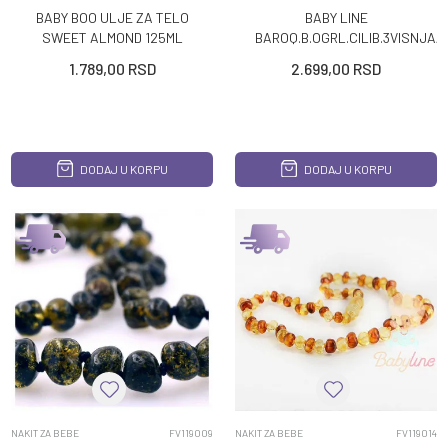
BABY BOO ULJE ZA TELO
BABY LINE
SWEET ALMOND 125ML
BAROQ.B.OGRL.CILIB.3VISNJA/
UNISEX
1.789,00
RSD
2.699,00
RSD
DODAJ U KORPU
DODAJ U KORPU
NAKIT ZA BEBE
FV119009
NAKIT ZA BEBE
FV119014