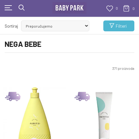
0
0
BESPLATNA ISPORUKA
Filteri
Sortiraj
Za sve porudžbine veće od 1000 RSD
NEGA BEBE
371
proizvoda