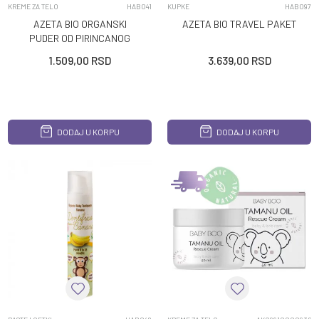
KREME ZA TELO
HAB041
KUPKE
HAB097
AZETA BIO ORGANSKI
AZETA BIO TRAVEL PAKET
PUDER OD PIRINCANOG
SKROBA 0M+ 100GR
1.509,00
RSD
3.639,00
RSD
DODAJ U KORPU
DODAJ U KORPU