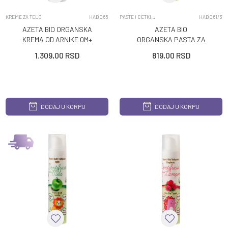
KREME ZA TELO
HAB065
PASTE I CETKICE ZA ZUBE
HAB061/3
AZETA BIO ORGANSKA
AZETA BIO
KREMA OD ARNIKE 0M+
ORGANSKA PASTA ZA
50ML
ZUBE BRESKVA 50ML
1.309,00
RSD
819,00
RSD
DODAJ U KORPU
DODAJ U KORPU