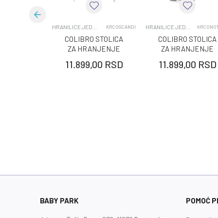
Pol
Uzrast
HRANILICE JEDNOPOLOZAJNE
HRANILICE JEDNOPOLOZAJNE
KRCOSCANDI
KRCONO
COLIBRO STOLICA
COLIBRO STOLICA
ZA HRANJENJE
ZA HRANJENJE
SCANDI ONYX
NOTO ONYX
11.899,00
RSD
11.899,00
RSD
BABY PARK
POMOĆ PR