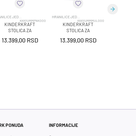
HRANILICE JEDNOPOLOZAJNE
HRANILICE JEDNOPOLOZAJNE
HRAN
KKKYUMMPNK000
KKKYUMMMUL000
KINDERKRAFT
KINDERKRAFT
KINDE
STOLICA ZA
STOLICA ZA
STOL
HRANJENJE
HRANJENJE
HRAN
13.399,00
RSD
13.399,00
RSD
13.399
YUMMY PINK
YUMMY MULTI
YUMM
RK PONUDA
INFORMACIJE