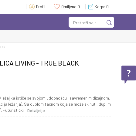
Profil
Omiljeno
0
Korpa
0
Pretraži sajt
ACK
ICA LIVING - TRUE BLACK
a/ležaljka ističe se svojom udobnošću i savremenim dizajnom.
kcija ležanja). Sa duplom tacnom koja se može skinuti, duplim
. Futuristički
...
Detaljnije