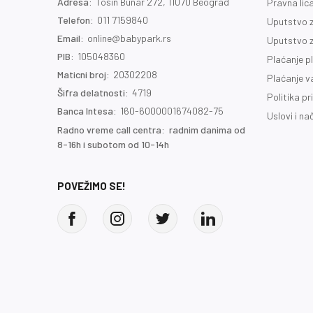
Adresa:
Tošin Bunar 272, 11070 Beograd
Pravna lic
Telefon:
011 7159840
Uputstvo z
Email:
online@babypark.rs
Uputstvo z
PIB:
105048360
Plaćanje p
Maticni broj:
20302208
Plaćanje 
Šifra delatnosti:
4719
Politika pr
Banca Intesa:
160-6000001674082-75
Uslovi i na
Radno vreme call centra: radnim danima od
8-16h i subotom od 10-14h
POVEŽIMO SE!