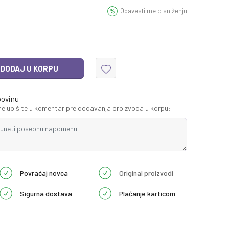
Obavesti me o sniženju
DODAJ U KORPU
povinu
 upišite u komentar pre dodavanja proizvoda u korpu:
Povraćaj novca
Original proizvodi
Sigurna dostava
Plaćanje karticom