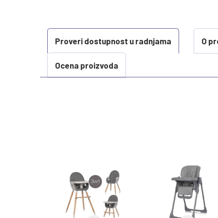
Proveri dostupnost u radnjama
O pr
Ocena proizvoda
KARAKTERISTIKA
Kategorija
Težina specifikacija
Brend
Kategorija