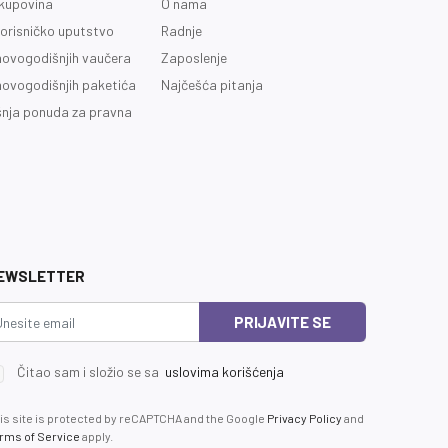
kupovina
O nama
orisničko uputstvo
Radnje
novogodišnjih vaučera
Zaposlenje
novogodišnjih paketića
Najčešća pitanja
nja ponuda za pravna
EWSLETTER
PRIJAVITE SE
Čitao sam i složio se sa
uslovima korišćenja
is site is protected by reCAPTCHA and the Google
Privacy Policy
and
rms of Service
apply.