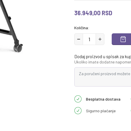
36.949,00
RSD
Količina:
Dodaj proizvod u spisak za ku
Ukoliko imate dodatne napomene
Besplatna dostava
Sigurno plaćanje