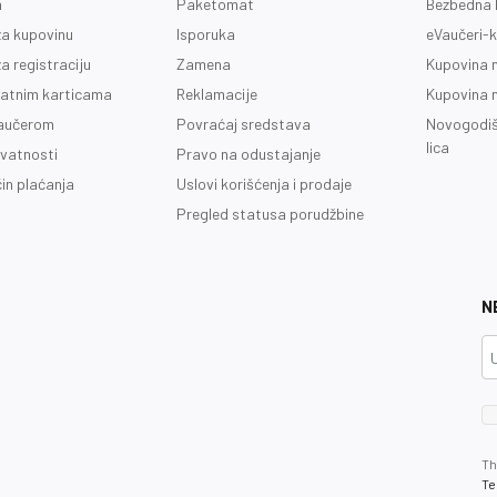
a
Paketomat
Bezbedna 
a kupovinu
Isporuka
eVaučeri-k
a registraciju
Zamena
Kupovina 
latnim karticama
Reklamacije
Kupovina 
vaučerom
Povraćaj sredstava
Novogodiš
lica
ivatnosti
Pravo na odustajanje
čin plaćanja
Uslovi korišćenja i prodaje
Pregled statusa porudžbine
N
Th
Te