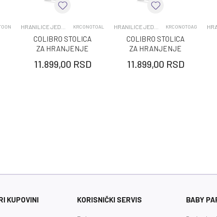
UNIVERZALNO
0-12 MESECI
HRANILICE JEDNOPOLOZAJNE
HRANILICE JEDNOPOLOZAJNE
TOON
KRCONOTOAL
KRCONOTOAG
COLIBRO STOLICA
COLIBRO STOLICA
ZA HRANJENJE
ZA HRANJENJE
NOTO ALMOND
NOTO AGAVA
11.899,00
RSD
11.899,00
RSD
I KUPOVINI
KORISNIČKI SERVIS
BABY PA