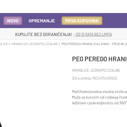
NOVO
OPREMANJE
PRVA KUPOVINA
KUPUJTE BEZ OGRANIČENJA!
- DO 12 RATA BEZ LIMITA
ILICE
HRANILICE JEDNOPOLOZAJNE
PEG PEREGO HRANILICA LIVING - TRUE BL
PEG PEREGO HRANIL
HRANILICE JEDNOPOLOZAJNE
Šifra artikla:
MCG475435502
Multifunkcionalna visoka stolic
Može se korstiti od rođenja (fun
ležištem i pokretljivošću od 360°