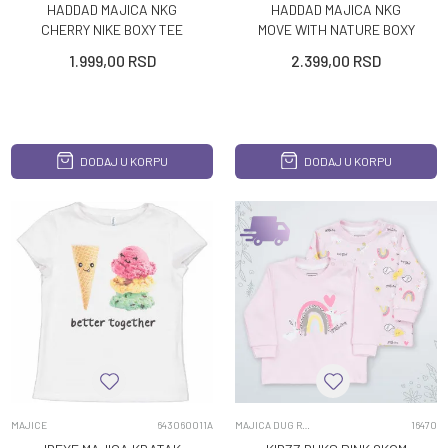
HADDAD MAJICA NKG
HADDAD MAJICA NKG
CHERRY NIKE BOXY TEE
MOVE WITH NATURE BOXY
SS T
1.999,00
RSD
2.399,00
RSD
DODAJ U KORPU
DODAJ U KORPU
MAJICE
643060011A
MAJICA DUG RUKAV
16470