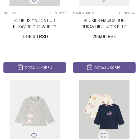
MAJICA DUG RUKAV
006046246
MAJICA DUG RUKAV
005860337
BLUKIDS MAJICA DUG
BLUKIDS MAJICA DUG
RUKAV BRIGHT WHITE2
RUKAV HIGH NECK BLUE
KOM
MELANGE
1.119,00
RSD
799,00
RSD
DODAJ U KORPU
DODAJ U KORPU