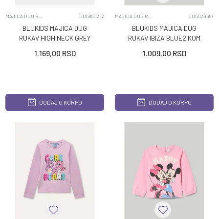
MAJICA DUG RUKAV
005860312
MAJICA DUG RUKAV
006039667
BLUKIDS MAJICA DUG
BLUKIDS MAJICA DUG
RUKAV HIGH NECK GREY
RUKAV IBIZA BLUE2 KOM
MELANGE
1.169,00
RSD
1.009,00
RSD
DODAJ U KORPU
DODAJ U KORPU