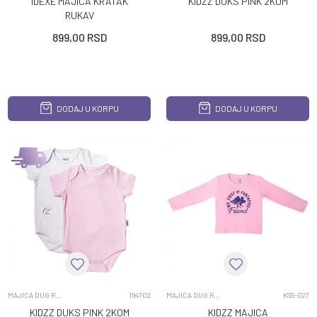
IDEXE MAJICA KRATAK
KIDZZ DUKS PINK 2KOM
RUKAV
899,00
RSD
899,00
RSD
DODAJ U KORPU
DODAJ U KORPU
MAJICA DUG RUKAV
164702
MAJICA DUG RUKAV
KSS-027
KIDZZ DUKS PINK 2KOM
KIDZZ MAJICA