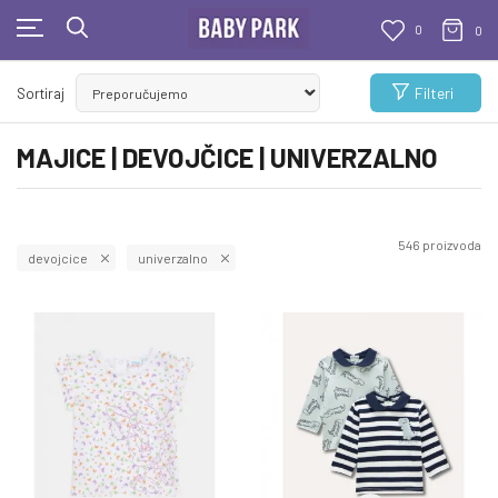
0
0
BESPLATNA ISPORUKA
Filteri
Sortiraj
Za sve porudžbine veće od 1000 RSD
MAJICE | DEVOJČICE | UNIVERZALNO
546
proizvoda
devojcice
univerzalno