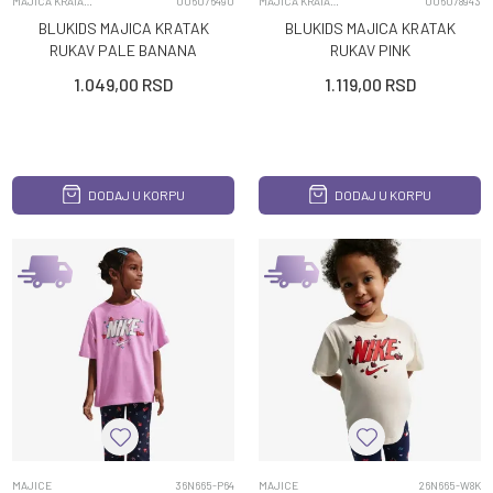
MAJICA KRATAK RUKAV
006076490
MAJICA KRATAK RUKAV
006078943
BLUKIDS MAJICA KRATAK
BLUKIDS MAJICA KRATAK
RUKAV PALE BANANA
RUKAV PINK
1.049,00
RSD
1.119,00
RSD
DODAJ U KORPU
DODAJ U KORPU
MAJICE
36N665-P64
MAJICE
26N665-W8K