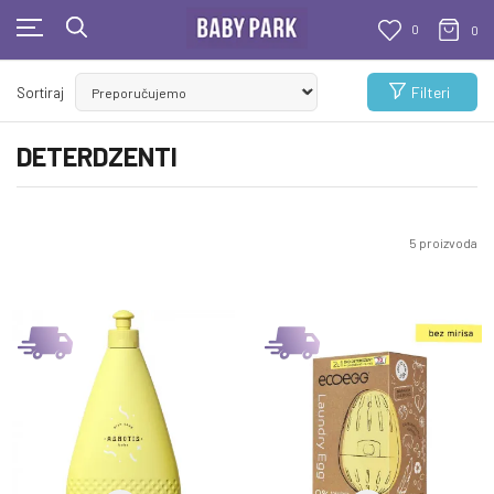
0
0
KUPUJTE BEZ OGRANIČENJA!
Filteri
Sortiraj
- DO 12 RATA BEZ LIMITA
DETERDZENTI
5
proizvoda