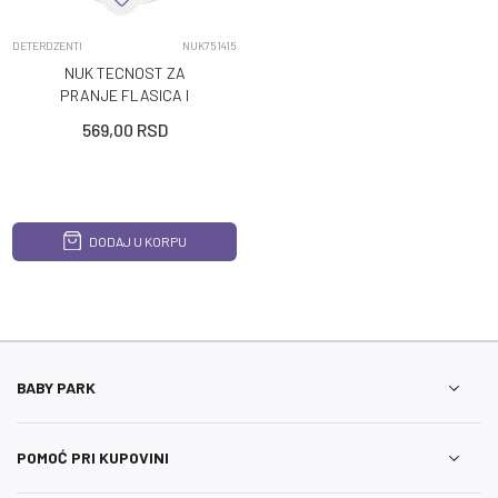
DETERDZENTI
NUK751415
NUK TECNOST ZA
PRANJE FLASICA I
PRIBORA 500 ML
569,00
RSD
DODAJ U KORPU
BABY PARK
POMOĆ PRI KUPOVINI