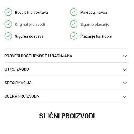
Besplatna dostava
Povraćaj novca
Original proizvodi
Sigurno plaćanje
Sigurna dostava
Plaćanje karticom
PROVERI DOSTUPNOST U RADNJAMA
O PROIZVODU
SPECIFIKACIJA
OCENA PROIZVODA
SLIČNI PROIZVODI