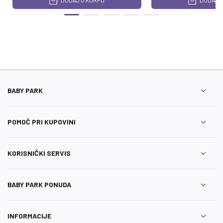
DODAJ U KORPU
DODAJ U
BABY PARK
POMOĆ PRI KUPOVINI
KORISNIČKI SERVIS
BABY PARK PONUDA
INFORMACIJE