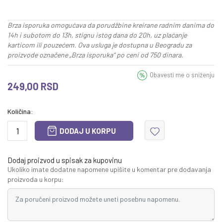
Brza isporuka omogućava da porudžbine kreirane radnim danima do
14h i subotom do 13h, stignu istog dana do 20h, uz plaćanje
karticom ili pouzećem. Ova usluga je dostupna u Beogradu za
proizvode označene „Brza isporuka“ po ceni od 750 dinara.
Obavesti me o sniženju
249,00
RSD
Količina:
DODAJ U KORPU
Dodaj proizvod u spisak za kupovinu
Ukoliko imate dodatne napomene upišite u komentar pre dodavanja
proizvoda u korpu: