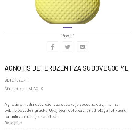
Podeli
AGNOTIS DETERDZENT ZA SUDOVE 500 ML
DETERDZENTI
Šifra artikla:
CARAGDS
Agnotis prirodni deterdžent za sudove je posebno dizajniran za
bebine posude i igračke. Ovaj tečni deterdžent nudi blagu i efikasnu
formulu za čišćenje, koristeći
...
Detaljnije