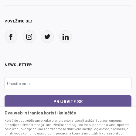
POVEŽIMO SE!
NEWSLETTER
PRIJAVITE SE
Ova web-stranica koristi kolačiće
Čitao sam i složio se sa
uslovima korišćenja
Kolačiće upotrebljavamo kako bismo personalizovali sadržaj i oglase, omogućili
funkcije društvenih medija i analizirali saobraćaj. Isto tako, podatke o vašoj upotrebi
naše web-lokacije delimo s partnerima za društvene medije, oglašavanje i analizu, a
This site is protected by reCAPTCHA and the Google
Privacy Policy
and
Terms
oni ih mogu kombinovati s drugim podacima koje ste im pružili ili koje su prikupili