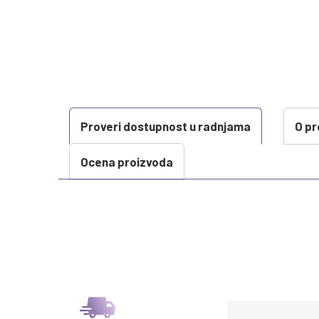
Proveri dostupnost u radnjama
O pr
Ocena proizvoda
KARAKTERISTIKA
Kategorija
Težina specifikacija