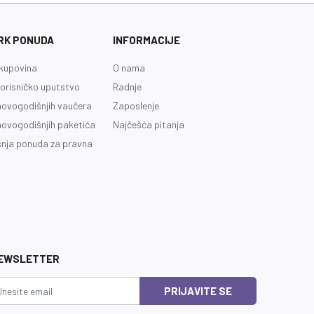
RK PONUDA
INFORMACIJE
kupovina
O nama
orisničko uputstvo
Radnje
novogodišnjih vaučera
Zaposlenje
novogodišnjih paketića
Najčešća pitanja
nja ponuda za pravna
EWSLETTER
PRIJAVITE SE