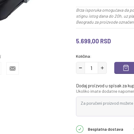
Brza isporuka omogućava da po
stignu istog dana do 20h, uz pl
Beogradu za proizvode označene
5.699,00
RSD
i
Količina:
Dodaj proizvod u spisak za ku
Ukoliko imate dodatne napomene
Besplatna dostava