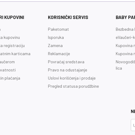
I KUPOVINI
KORISNIČKI SERVIS
BABY PA
a
Paketomat
Bezbedna 
a kupovinu
Isporuka
eVaučeri-k
a registraciju
Zamena
Kupovina 
latnim karticama
Reklamacije
Kupovina 
vaučerom
Povraćaj sredstava
Novogodiš
lica
ivatnosti
Pravo na odustajanje
čin plaćanja
Uslovi korišćenja i prodaje
Pregled statusa porudžbine
N