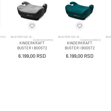
BEBE CONFORT
BUSTERI 125-150CM
3G+
BUSTERI 125-150CM
BUSTERI 125-150CM
60034
KCIBOO02GRY00
KCIBOO02GRE00
KINDERKRAFT
KINDERKRAFT
BUSTER I BOOST2
BUSTER I BOOST2
125 150CM GREY
125 150CM GREEN
6.199,00
RSD
6.199,00
RSD