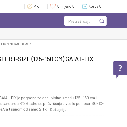
Profil
Omiljeno
0
Korpa
0
Pretraži sajt
I-FIX MINERAL BLACK
R I-SIZE (125-150 CM) GAIA I-FIX
A I-FIX je pogodno za decu visine između 125 i 150 cm i
standarda R129.Lako se pričvršćuje u vozilu pomoću ISOFIX-
nje.Sa težinom od samo 2,1 k
...
Detaljnije