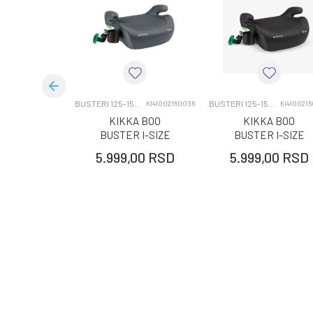
Brend
Kategorija
Uzrast
BUSTERI 125-150CM
BUSTERI 125-150CM
KI41002160036
KI410021
KIKKA BOO
KIKKA BOO
BUSTER I-SIZE
BUSTER I-SIZE
(125-150 CM) I-TIP
(125-150 CM) I-TIP
5.999,00
RSD
5.999,00
RSD
DARK GREY
BLACK