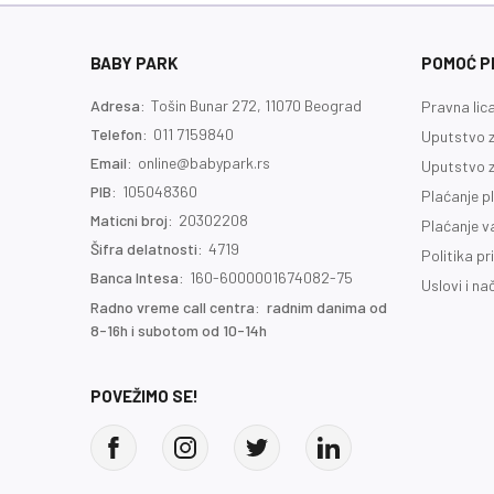
BABY PARK
POMOĆ PR
Adresa:
Tošin Bunar 272, 11070 Beograd
Pravna lic
Telefon:
011 7159840
Uputstvo z
Email:
online@babypark.rs
Uputstvo z
PIB:
105048360
Plaćanje p
Maticni broj:
20302208
Plaćanje 
Šifra delatnosti:
4719
Politika pr
Banca Intesa:
160-6000001674082-75
Uslovi i na
Radno vreme call centra: radnim danima od
8-16h i subotom od 10-14h
POVEŽIMO SE!