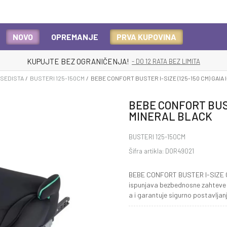
NOVO
OPREMANJE
PRVA KUPOVINA
KUPUJTE BEZ OGRANIČENJA!
- DO 12 RATA BEZ LIMITA
 SEDISTA
BUSTERI 125-150CM
BEBE CONFORT BUSTER I-SIZE (125-150 CM) GAIA 
BEBE CONFORT BUSTE
MINERAL BLACK
BUSTERI 125-150CM
Šifra artikla:
DOR49021
BEBE CONFORT BUSTER I-SIZE GAI
ispunjava bezbednosne zahteve 
a i garantuje sigurno postavlja