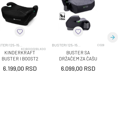
BUSTERI 125-150CM
BUSTERI 125-150CM
C028
KCIBOO02BLK00
KINDERKRAFT
BUSTER SA
KIKK
BUSTER I BOOST2
DRŽAČEM ZA ČAŠU
BUSTER
125 150CM BLACK
I SIZE 125 150 CM
(125-150 
6.199,00
RSD
6.099,00
RSD
6.499,
ECOTOYS
G