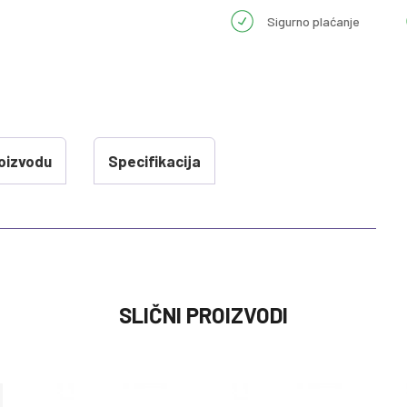
Sigurno plaćanje
oizvodu
Specifikacija
VREDNOST
SLIČNI PROIZVODI
BUSTERI 125-150CM
0 kg