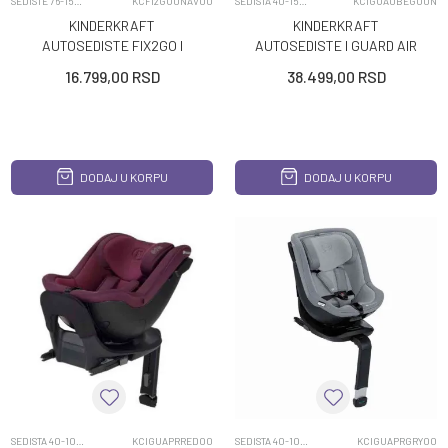
SEDISTE 76-150CM
KCFI2GO0NAV00
SEDISTA 40-150CM
KCIGUA0BEG00N
KINDERKRAFT
KINDERKRAFT
AUTOSEDISTE FIX2GO I
AUTOSEDISTE I GUARD AIR
SIZE 76 150CM NAVY
FLOW BEIGE
16.799,00
RSD
38.499,00
RSD
DODAJ U KORPU
DODAJ U KORPU
SEDISTA 40-105CM
KCIGUAPRRED00
SEDISTA 40-105CM
KCIGUAPRGRY00