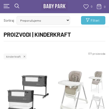
0
0
BESPLATNA ISPORUKA
Filteri
Sortiraj
Za sve porudžbine veće od 1000 RSD
PROIZVODI | KINDERKRAFT
177
proizvoda
kinderkraft