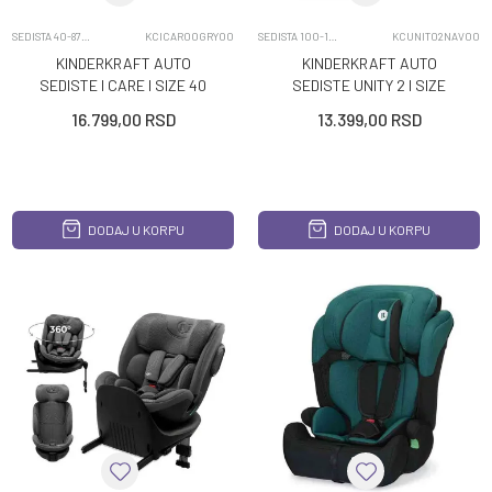
SEDISTA 40-87CM
KCICAR00GRY00
SEDISTA 100-150CM
KCUNIT02NAV00
KINDERKRAFT AUTO
KINDERKRAFT AUTO
SEDISTE I CARE I SIZE 40
SEDISTE UNITY 2 I SIZE
87 CM COOL GREY
NAVY
16.799,00
RSD
13.399,00
RSD
DODAJ U KORPU
DODAJ U KORPU