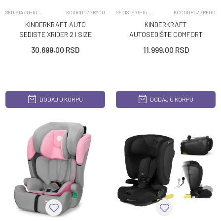
SEDISTA 40-105CM
KCXRID02GRY00
SEDISTE 76-150CM
KCCOUP02GRE00
KINDERKRAFT AUTO
KINDERKRAFT
SEDISTE XRIDER 2 I SIZE
AUTOSEDIŠTE COMFORT
GREY
UP I SIZE 76 150CM GREEN
30.699,00
RSD
11.999,00
RSD
DODAJ U KORPU
DODAJ U KORPU