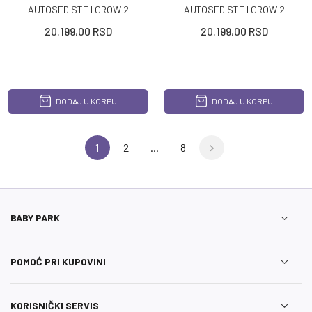
AUTOSEDISTE I GROW 2
AUTOSEDISTE I GROW 2
PLUS I SIZE 40 150 CM
PLUS I SIZE 40 150 CM
20.199,00
RSD
20.199,00
RSD
BLACK
GREEN
DODAJ U KORPU
DODAJ U KORPU
1
2
...
8
BABY PARK
POMOĆ PRI KUPOVINI
KORISNIČKI SERVIS