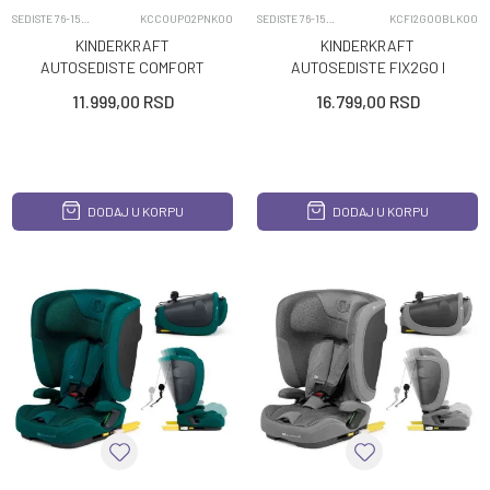
SEDISTE 76-150CM
KCCOUP02PNK00
SEDISTE 76-150CM
KCFI2GO0BLK00
KINDERKRAFT
KINDERKRAFT
AUTOSEDISTE COMFORT
AUTOSEDISTE FIX2GO I
UP I SIZE 76 150CM PINK
SIZE 76 150CM BLACK
11.999,00
RSD
16.799,00
RSD
DODAJ U KORPU
DODAJ U KORPU