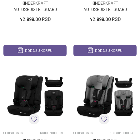
KINDERKRAFT
KINDERKRAFT
AUTOSEDISTE I GUARD
AUTOSEDISTE I GUARD
PRO 61 105CM GRAPHITE
PRO 61 105CM HARBOR
42.999,00
RSD
42.999,00
RSD
BLACK
BLUE
DODAJ U KORPU
DODAJ U KORPU
SEDISTE 76-150CM
KCICOM00BLK00
SEDISTE 76-150CM
KCICOM00DGR00