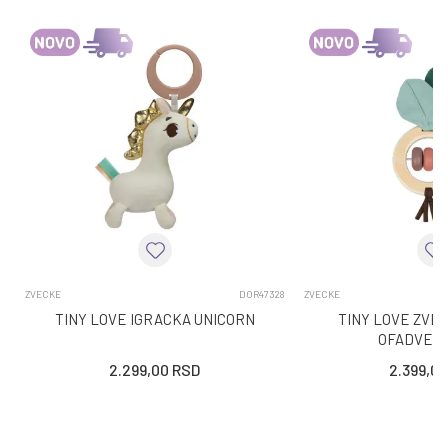
ZVECKE
DOR47328
ZVECKE
TINY LOVE IGRACKA UNICORN
TINY LOVE ZVE
OFADVEN
2.299,00
RSD
2.399,00