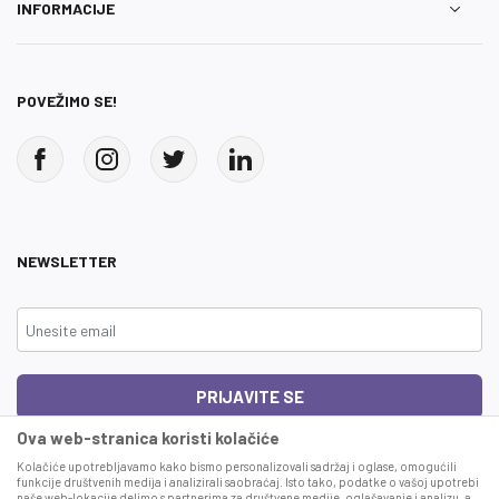
INFORMACIJE
POVEŽIMO SE!
NEWSLETTER
PRIJAVITE SE
Ova web-stranica koristi kolačiće
Čitao sam i složio se sa
uslovima korišćenja
Kolačiće upotrebljavamo kako bismo personalizovali sadržaj i oglase, omogućili
funkcije društvenih medija i analizirali saobraćaj. Isto tako, podatke o vašoj upotrebi
naše web-lokacije delimo s partnerima za društvene medije, oglašavanje i analizu, a