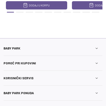
DODAJ U KORPU
DODAJ U
BABY PARK
POMOĆ PRI KUPOVINI
KORISNIČKI SERVIS
BABY PARK PONUDA