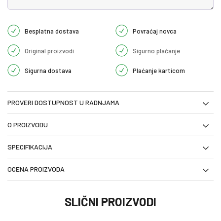
Besplatna dostava
Povraćaj novca
Original proizvodi
Sigurno plaćanje
Sigurna dostava
Plaćanje karticom
PROVERI DOSTUPNOST U RADNJAMA
O PROIZVODU
SPECIFIKACIJA
OCENA PROIZVODA
SLIČNI PROIZVODI