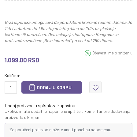
Brza isporuka omogućava da porudžbine kreirane radnim danima do
14h i subotom do 13h, stignu istog dana do 20h, uz plaćanje
karticom ili pouzećem. Ova usluga je dostupna u Beogradu za
proizvode označene „Brza isporuka“ po ceni od 750 dinara.
Obavesti me o sniženju
1.099,00
RSD
Količina:
DODAJ U KORPU
Dodaj proizvod u spisak za kupovinu
Ukoliko imate dodatne napomene upišite u komentar pre dodavanja
proizvoda u korpu: