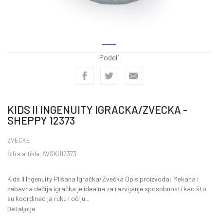
Podeli
KIDS II INGENUITY IGRACKA/ZVECKA -
SHEPPY 12373
ZVECKE
Šifra artikla:
AVSKU12373
Kids II Ingenuity Plišana Igračka/Zvečka Opis proizvoda: Mekana i
zabavna dečija igračka je idealna za razvijanje sposobnosti kao što
su koordinacija ruku i očiju
...
Detaljnije