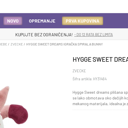
NOVO
OPREMANJE
PRVA KUPOVINA
KUPUJTE BEZ OGRANIČENJA!
- DO 12 RATA BEZ LIMITA
BEBE
ZVECKE
HYGGE SWEET DREAMS IGRAČKA SPIRALA BUNNY
HYGGE SWEET DRE
ZVECKE
Šifra artikla:
HY31464
Hygge Sweet dreams plišana spi
se lako obmotava oko dečijih kol
mekanog materijala, idealna je za