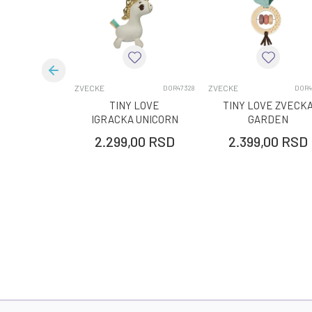
Kategorija
Uzrast
ZVECKE
ZVECKE
DOR47328
DOR4
TINY LOVE
TINY LOVE ZVECK
IGRACKA UNICORN
GARDEN
OFADVENTURES
2.299,00
RSD
2.399,00
RSD