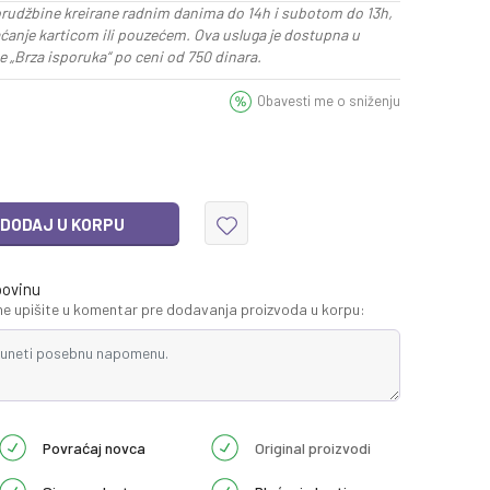
rudžbine kreirane radnim danima do 14h i subotom do 13h,
aćanje karticom ili pouzećem. Ova usluga je dostupna u
 „Brza isporuka“ po ceni od 750 dinara.
Obavesti me o sniženju
DODAJ U KORPU
povinu
 upišite u komentar pre dodavanja proizvoda u korpu:
Povraćaj novca
Original proizvodi