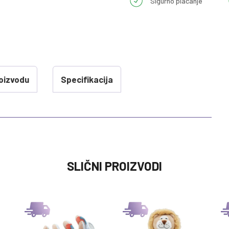
Sigurno plaćanje
oizvodu
Specifikacija
VREDNOST
SLIČNI PROIZVODI
ZVECKE
0 kg
HYGGE