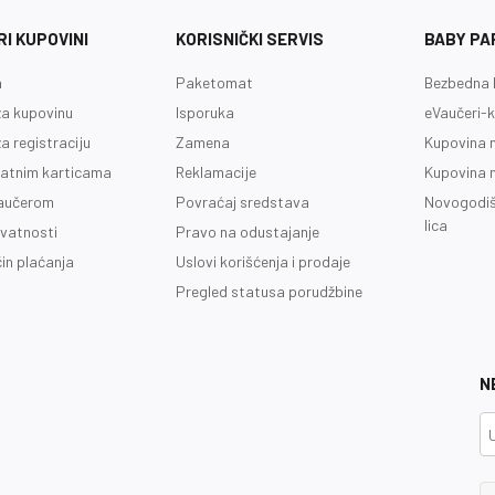
I KUPOVINI
KORISNIČKI SERVIS
BABY PA
a
Paketomat
Bezbedna 
a kupovinu
Isporuka
eVaučeri-k
a registraciju
Zamena
Kupovina 
latnim karticama
Reklamacije
Kupovina 
vaučerom
Povraćaj sredstava
Novogodiš
lica
ivatnosti
Pravo na odustajanje
čin plaćanja
Uslovi korišćenja i prodaje
Pregled statusa porudžbine
N