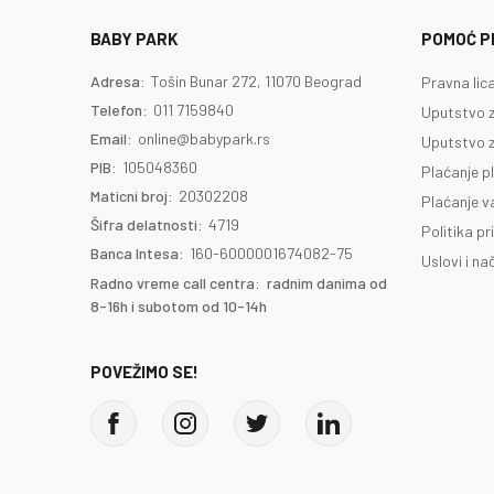
BABY PARK
POMOĆ PR
Adresa:
Tošin Bunar 272, 11070 Beograd
Pravna lic
Telefon:
011 7159840
Uputstvo z
Email:
online@babypark.rs
Uputstvo z
PIB:
105048360
Plaćanje p
Maticni broj:
20302208
Plaćanje 
Šifra delatnosti:
4719
Politika pr
Banca Intesa:
160-6000001674082-75
Uslovi i na
Radno vreme call centra: radnim danima od
8-16h i subotom od 10-14h
POVEŽIMO SE!