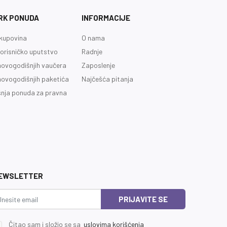
RK PONUDA
INFORMACIJE
kupovina
O nama
orisničko uputstvo
Radnje
novogodišnjih vaučera
Zaposlenje
novogodišnjih paketića
Najčešća pitanja
nja ponuda za pravna
EWSLETTER
PRIJAVITE SE
Čitao sam i složio se sa
uslovima korišćenja