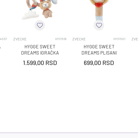
ZVECKE
0-12 MESECI
ZVECKE
ZVECKE
ZV
4037
HY31518
HY31501
A
HYGGE SWEET
HYGGE SWEET
DREAMS IGRAČKA
DREAMS PLISANI
SPIRALA LION
SKVIKER LION
1.599,00
RSD
699,00
RSD