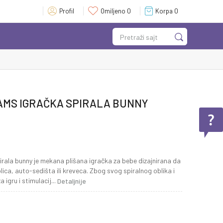
Profil
Omiljeno
0
Korpa
0
Pretraži sajt
AMS IGRAČKA SPIRALA BUNNY
rala bunny je mekana plišana igračka za bebe dizajnirana da
ica, auto-sedišta ili kreveca. Zbog svog spiralnog oblika i
 igru i stimulacij
...
Detaljnije