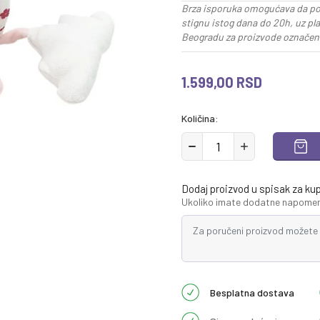
Brza isporuka omogućava da po
stignu istog dana do 20h, uz pl
Beogradu za proizvode označene
1.599,00
RSD
Količina:
Dodaj proizvod u spisak za ku
Ukoliko imate dodatne napomene
Besplatna dostava