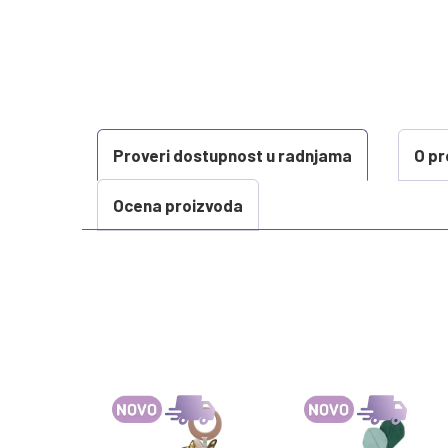
Proveri dostupnost u radnjama
O pr
Ocena proizvoda
KARAKTERISTIKA
Kategorija
Težina specifikacija
Brend