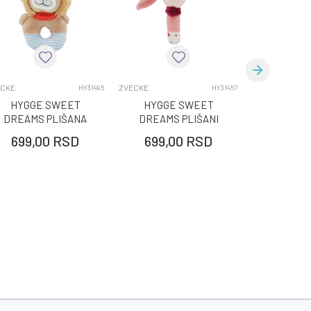
ECKE
ZVECKE
ZVECKE
HY31495
HY31457
HYGGE SWEET
HYGGE SWEET
HYGGE
DREAMS PLIŠANA
DREAMS PLIŠANI
DREAMS
ZVEČKA LION
SKVIKER BUNNY
ZVECK
699,00
RSD
699,00
RSD
699,0