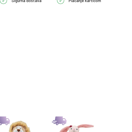
Sigurna dostava
Plaćanje karticom