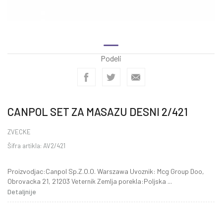
Podeli
CANPOL SET ZA MASAZU DESNI 2/421
ZVECKE
Šifra artikla:
AV2/421
Proizvodjac:Canpol Sp.Z.O.O. Warszawa Uvoznik: Mcg Group Doo,
Obrovacka 21, 21203 Veternik Zemlja porekla:Poljska
...
Detaljnije