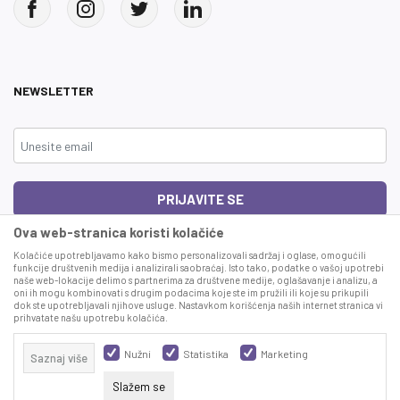
NEWSLETTER
PRIJAVITE SE
Ova web-stranica koristi kolačiće
Čitao sam i složio se sa
uslovima korišćenja
Kolačiće upotrebljavamo kako bismo personalizovali sadržaj i oglase, omogućili
funkcije društvenih medija i analizirali saobraćaj. Isto tako, podatke o vašoj upotrebi
naše web-lokacije delimo s partnerima za društvene medije, oglašavanje i analizu, a
This site is protected by reCAPTCHA and the Google
Privacy Policy
and
Terms
oni ih mogu kombinovati s drugim podacima koje ste im pružili ili koje su prikupili
of Service
apply.
dok ste upotrebljavali njihove usluge. Nastavkom korišćenja naših internet stranica vi
prihvatate našu upotrebu kolačića.
Nužni
Statistika
Marketing
Saznaj više
Slažem se