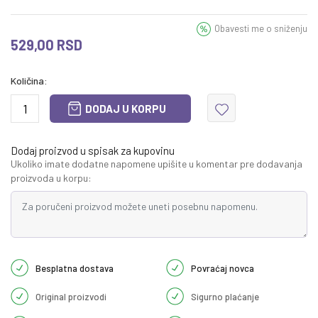
Obavesti me o sniženju
529,00
RSD
Količina:
DODAJ U KORPU
Dodaj proizvod u spisak za kupovinu
Ukoliko imate dodatne napomene upišite u komentar pre dodavanja
proizvoda u korpu:
Besplatna dostava
Povraćaj novca
Original proizvodi
Sigurno plaćanje