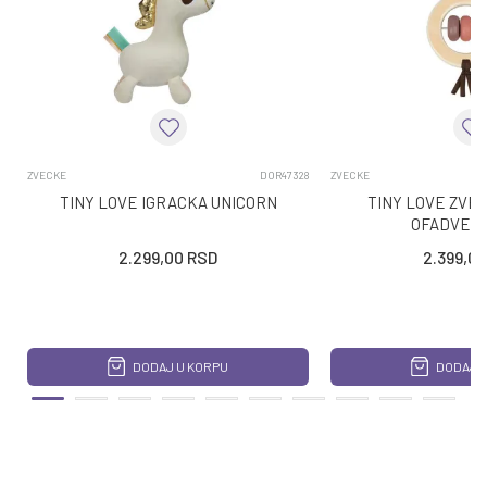
ZVECKE
DOR47328
ZVECKE
TINY LOVE IGRACKA UNICORN
TINY LOVE ZVE
OFADVEN
2.299,00
RSD
2.399,00
DODAJ U KORPU
DODAJ U