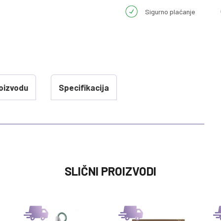
Sigurno plaćanje
oizvodu
Specifikacija
VREDNOST
SLIČNI PROIZVODI
VRTESKE I VISECE IGRACKE
0 kg