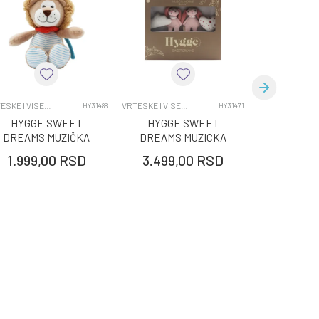
VRTESKE I VISECE IGRACKE
VRTESKE I VISECE IGRACKE
VRTE
HY31488
HY31471
HYGGE SWEET
HYGGE SWEET
HYGGE
DREAMS MUZIČKA
DREAMS MUZICKA
DREAMS
IGRAČKA LION
VRTESKA BUNNY
IGRAČK
1.999,00
RSD
3.499,00
RSD
1.999,