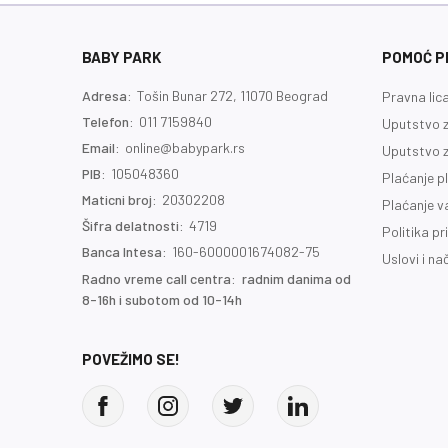
BABY PARK
POMOĆ PR
Adresa:
Tošin Bunar 272, 11070 Beograd
Pravna lic
Telefon:
011 7159840
Uputstvo z
Email:
online@babypark.rs
Uputstvo z
PIB:
105048360
Plaćanje p
Maticni broj:
20302208
Plaćanje 
Šifra delatnosti:
4719
Politika pr
Banca Intesa:
160-6000001674082-75
Uslovi i na
Radno vreme call centra: radnim danima od
8-16h i subotom od 10-14h
POVEŽIMO SE!