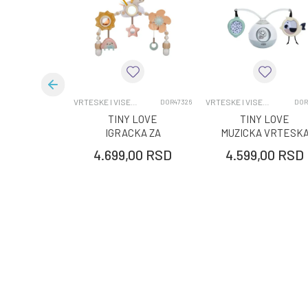
Brend
Kategorija
Uzrast
VRTESKE I VISECE IGRACKE
VRTESKE I VISECE IGRACKE
DOR47326
DOR
TINY LOVE
TINY LOVE
IGRACKA ZA
MUZICKA VRTESK
KOLICA UNICORN
TUMMY TIME
4.699,00
RSD
4.599,00
RSD
BLACK&WHITE