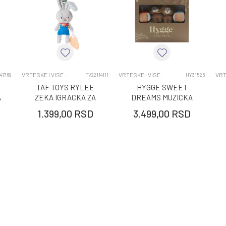
TINY LOVE
VRTESKE I VISECE IGRACKE
0-12 MESECI
VRTESKE I VISECE IGRACKE
VRTESKE I VISECE IGRACKE
41769
FV22114111
HY31525
TAF TOYS RYLEE
HYGGE SWEET
A
ZEKA IGRACKA ZA
DREAMS MUZICKA
KOLICA
VRTESKA LION
1.399,00
RSD
3.499,00
RSD