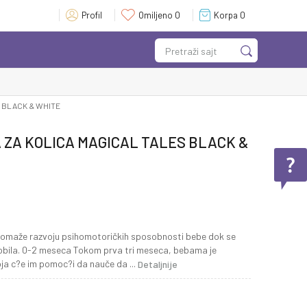
Profil
Omiljeno
0
Korpa
0
Pretraži sajt
S BLACK & WHITE
 ZA KOLICA MAGICAL TALES BLACK &
 pomaže razvoju psihomotoričkih sposobnosti bebe dok se
omobila. 0-2 meseca Tokom prva tri meseca, bebama je
koja c?e im pomoc?i da nauče da
...
Detaljnije