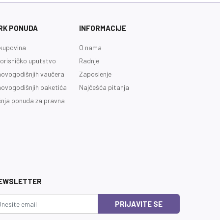
RK PONUDA
INFORMACIJE
kupovina
O nama
orisničko uputstvo
Radnje
novogodišnjih vaučera
Zaposlenje
novogodišnjih paketića
Najčešća pitanja
nja ponuda za pravna
EWSLETTER
PRIJAVITE SE