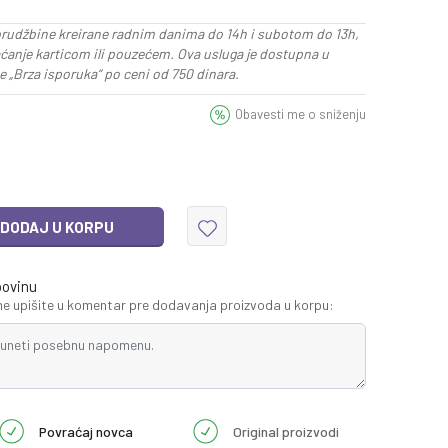
rudžbine kreirane radnim danima do 14h i subotom do 13h,
aćanje karticom ili pouzećem. Ova usluga je dostupna u
 „Brza isporuka“ po ceni od 750 dinara.
Obavesti me o sniženju
DODAJ U KORPU
povinu
 upišite u komentar pre dodavanja proizvoda u korpu:
Povraćaj novca
Original proizvodi