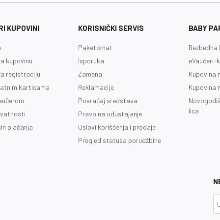
I KUPOVINI
KORISNIČKI SERVIS
BABY PA
a
Paketomat
Bezbedna 
a kupovinu
Isporuka
eVaučeri-k
a registraciju
Zamena
Kupovina 
latnim karticama
Reklamacije
Kupovina 
vaučerom
Povraćaj sredstava
Novogodiš
lica
ivatnosti
Pravo na odustajanje
čin plaćanja
Uslovi korišćenja i prodaje
Pregled statusa porudžbine
N