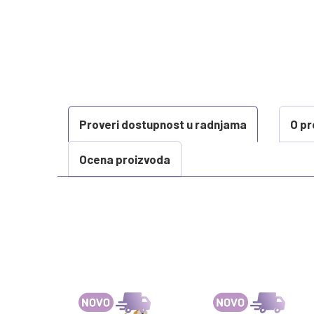
Proveri dostupnost u radnjama
O pr
Ocena proizvoda
KARAKTERISTIKA
Kategorija
Težina specifikacija