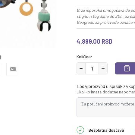
Brza isporuka omogućava da po
stignu istog dana do 20h, uz pl
Beogradu za proizvode označene
4.899,00
RSD
i
Količina:
Dodaj proizvod u spisak za ku
Ukoliko imate dodatne napomene
Besplatna dostava