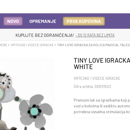
NOVO
OPREMANJE
PRVA KUPOVINA
KUPUJTE BEZ OGRANIČENJA!
- DO 12 RATA BEZ LIMITA
BEBE
VRTESKE I VISECE IGRACKE
TINY LOVE IGRACKA ZA KOLICA MAGICAL TALE
TINY LOVE IGRACKA
WHITE
VRTESKE I VISECE IGRACKE
Šifra artikla:
DOR31502
Prenosni luk sa igračkama koji
vozi u kolicima ili sedištu aut
potrebna vizuelna stimulacija 