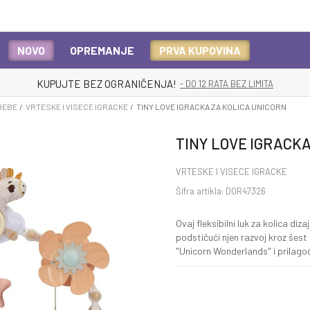
NOVO
OPREMANJE
PRVA KUPOVINA
KUPUJTE BEZ OGRANIČENJA!
- DO 12 RATA BEZ LIMITA
BEBE
VRTESKE I VISECE IGRACKE
TINY LOVE IGRACKA ZA KOLICA UNICORN
TINY LOVE IGRACKA
VRTESKE I VISECE IGRACKE
Šifra artikla:
DOR47326
Ovaj fleksibilni luk za kolica di
podstičući njen razvoj kroz šest 
"Unicorn Wonderlands" i prilag