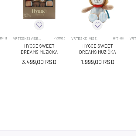
VRTESKE I VISECE IGRACKE
DEVOJČICE
0-12 MESECI
VRTESKE I VISECE IGRACKE
VRTESKE I VISECE IGRACKE
14111
HY31525
HY31488
HYGGE SWEET
HYGGE SWEET
DREAMS MUZICKA
DREAMS MUZIČKA
VRTESKA LION
IGRAČKA LION
3.499,00
RSD
1.999,00
RSD