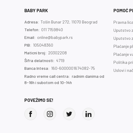
BABY PARK
POMOĆ PR
Adresa:
Tošin Bunar 272, 11070 Beograd
Pravna lic
Telefon:
011 7159840
Uputstvo z
Email:
online@babypark.rs
Uputstvo z
PIB:
105048360
Plaćanje p
Maticni broj:
20302208
Plaćanje 
Šifra delatnosti:
4719
Politika pr
Banca Intesa:
160-6000001674082-75
Uslovi i na
Radno vreme call centra: radnim danima od
8-16h i subotom od 10-14h
POVEŽIMO SE!