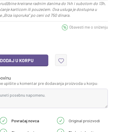
rudžbine kreirane radnim danima do 14h i subotom do 13h,
aćanje karticom ili pouzećem. Ova usluga je dostupna u
 „Brza isporuka“ po ceni od 750 dinara.
Obavesti me o sniženju
DODAJ U KORPU
povinu
 upišite u komentar pre dodavanja proizvoda u korpu:
Povraćaj novca
Original proizvodi