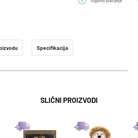
Sigurno plaćanje
oizvodu
Specifikacija
VREDNOST
SLIČNI PROIZVODI
VRTESKE I VISECE IGRACKE
0 kg
TINY LOVE