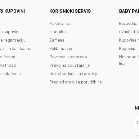
I KUPOVINI
KORISNIČKI SERVIS
BABY PA
a
Paketomat
Bezbedna 
a kupovinu
Isporuka
eVaučeri-k
a registraciju
Zamena
Kupovina 
latnim karticama
Reklamacije
Kupovina 
vaučerom
Povraćaj sredstava
Novogodiš
lica
ivatnosti
Pravo na odustajanje
čin plaćanja
Uslovi korišćenja i prodaje
Pregled statusa porudžbine
N