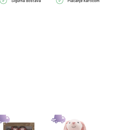
Sigurna dostava
Plaćanje karticom