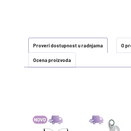
Proveri dostupnost u radnjama
O pr
Ocena proizvoda
KARAKTERISTIKA
Kategorija
Težina specifikacija
Brend