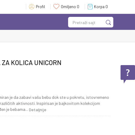
Profil
Omiljeno
0
Korpa
0
Pretraži sajt
 ZA KOLICA UNICORN
zajniran je da zabavi vašu bebu dok ste u pokretu, istovremeno
različitih aktivnosti. Inspirisan je bajkovitom kolekcijom
ođen je bebama
...
Detaljnije