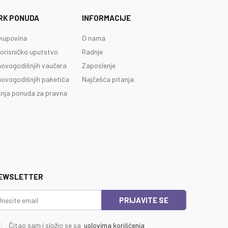
RK PONUDA
INFORMACIJE
kupovina
O nama
orisničko uputstvo
Radnje
novogodišnjih vaučera
Zaposlenje
novogodišnjih paketića
Najčešća pitanja
nja ponuda za pravna
EWSLETTER
PRIJAVITE SE
Čitao sam i složio se sa
uslovima korišćenja