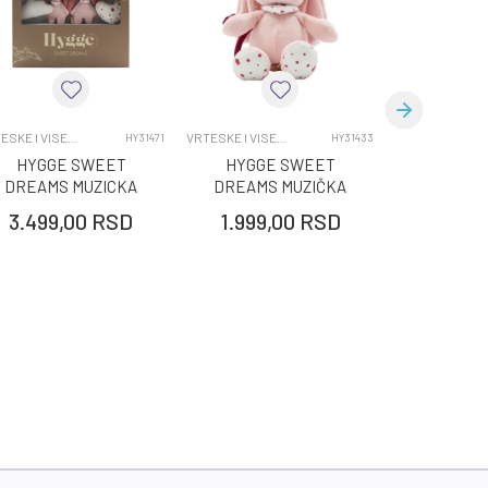
VRTESKE I VISECE IGRACKE
VRTESKE I VISECE IGRACKE
VRTE
HY31471
HY31433
HYGGE SWEET
HYGGE SWEET
JUNGLE
DREAMS MUZICKA
DREAMS MUZIČKA
VRTESKA
VRTESKA BUNNY
IGRAČKA BUNNY
3.499,00
RSD
1.999,00
RSD
3.499,