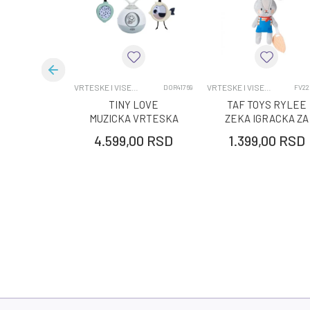
Kategorija
Pol
Uzrast
VRTESKE I VISECE IGRACKE
VRTESKE I VISECE IGRACKE
DOR41769
FV221
TINY LOVE
TAF TOYS RYLEE
MUZICKA VRTESKA
ZEKA IGRACKA ZA
TUMMY TIME
KOLICA
4.599,00
RSD
1.399,00
RSD
BLACK&WHITE