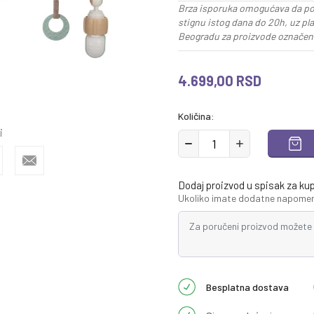
Brza isporuka omogućava da po
stignu istog dana do 20h, uz pl
Beogradu za proizvode označene
4.699,00
RSD
Količina:
i
Dodaj proizvod u spisak za ku
Ukoliko imate dodatne napomene
Besplatna dostava