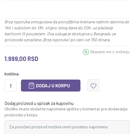
Brza isporuka omogućava da porudžbine kreirane radnim danima do
14h i subotom do 13h, stignu istog dana do 20h, uz plaćanje
karticom ili pouzećem. Ova usluga je dostupna u Beogradu za
proizvode označene „Brza isporuka“ po ceni od 750 dinara.
Obavesti me o sniženju
1.999,00
RSD
Količina:
DODAJ U KORPU
Dodaj proizvod u spisak za kupovinu
Ukoliko imate dodatne napomene upišite u komentar pre dodavanja
proizvoda u korpu: