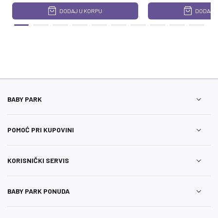
DODAJ U KORPU
DODAJ U
BABY PARK
POMOĆ PRI KUPOVINI
KORISNIČKI SERVIS
BABY PARK PONUDA