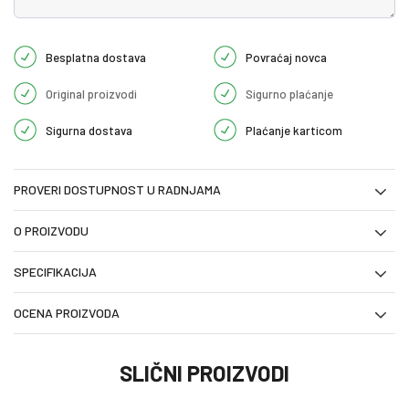
Besplatna dostava
Povraćaj novca
Original proizvodi
Sigurno plaćanje
Sigurna dostava
Plaćanje karticom
PROVERI DOSTUPNOST U RADNJAMA
O PROIZVODU
SPECIFIKACIJA
OCENA PROIZVODA
SLIČNI PROIZVODI