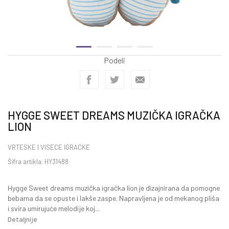
Podeli
HYGGE SWEET DREAMS MUZIČKA IGRAČKA
LION
VRTESKE I VISECE IGRACKE
Šifra artikla:
HY31488
Hygge Sweet dreams muzička igračka lion je dizajnirana da pomogne
bebama da se opuste i lakše zaspe. Napravljena je od mekanog pliša
i svira umirujuće melodije koj
...
Detaljnije