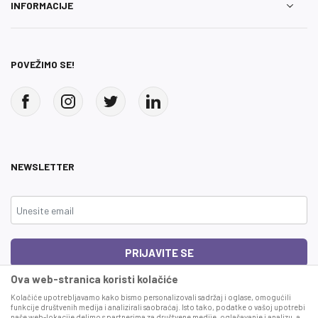
INFORMACIJE
POVEŽIMO SE!
NEWSLETTER
PRIJAVITE SE
Ova web-stranica koristi kolačiće
Čitao sam i složio se sa
uslovima korišćenja
Kolačiće upotrebljavamo kako bismo personalizovali sadržaj i oglase, omogućili
funkcije društvenih medija i analizirali saobraćaj. Isto tako, podatke o vašoj upotrebi
naše web-lokacije delimo s partnerima za društvene medije, oglašavanje i analizu, a