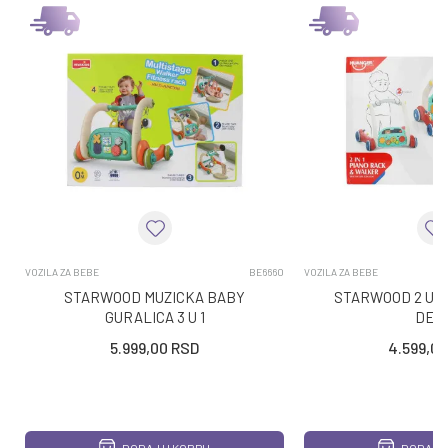
VOZILA ZA BEBE
BE6660
VOZILA ZA BEBE
STARWOOD MUZICKA BABY
STARWOOD 2 U 1
GURALICA 3 U 1
DEC
5.999,00
RSD
4.599,00