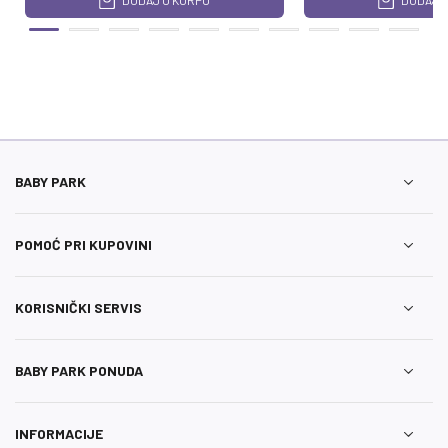
DODAJ U KORPU
DODAJ U
BABY PARK
POMOĆ PRI KUPOVINI
KORISNIČKI SERVIS
BABY PARK PONUDA
INFORMACIJE