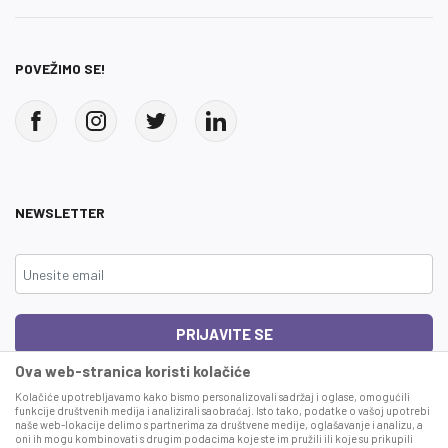
POVEŽIMO SE!
NEWSLETTER
PRIJAVITE SE
Ova web-stranica koristi kolačiće
Čitao sam i složio se sa
uslovima korišćenja
Kolačiće upotrebljavamo kako bismo personalizovali sadržaj i oglase, omogućili
funkcije društvenih medija i analizirali saobraćaj. Isto tako, podatke o vašoj upotrebi
naše web-lokacije delimo s partnerima za društvene medije, oglašavanje i analizu, a
This site is protected by reCAPTCHA and the Google
Privacy Policy
and
Terms
oni ih mogu kombinovati s drugim podacima koje ste im pružili ili koje su prikupili