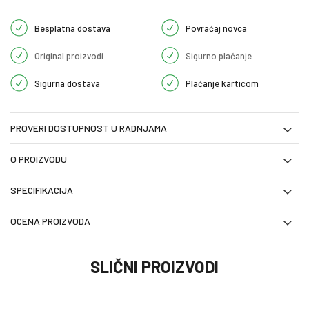
Besplatna dostava
Povraćaj novca
Original proizvodi
Sigurno plaćanje
Sigurna dostava
Plaćanje karticom
PROVERI DOSTUPNOST U RADNJAMA
O PROIZVODU
SPECIFIKACIJA
OCENA PROIZVODA
SLIČNI PROIZVODI