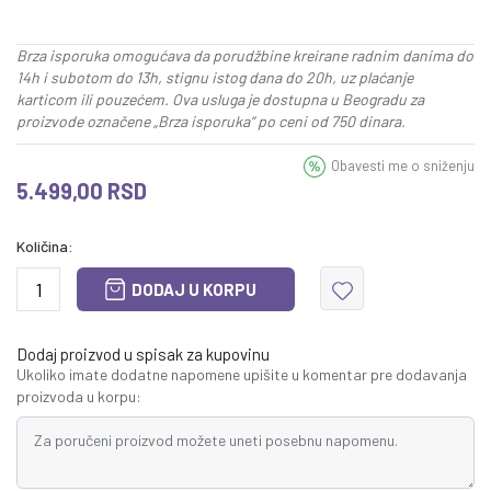
Brza isporuka omogućava da porudžbine kreirane radnim danima do
14h i subotom do 13h, stignu istog dana do 20h, uz plaćanje
karticom ili pouzećem. Ova usluga je dostupna u Beogradu za
proizvode označene „Brza isporuka“ po ceni od 750 dinara.
Obavesti me o sniženju
5.499,00
RSD
Količina:
DODAJ U KORPU
Dodaj proizvod u spisak za kupovinu
Ukoliko imate dodatne napomene upišite u komentar pre dodavanja
proizvoda u korpu: