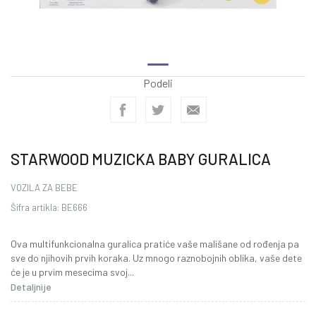
Podeli
STARWOOD MUZICKA BABY GURALICA
VOZILA ZA BEBE
Šifra artikla:
BE666
Ova multifunkcionalna guralica pratiće vaše mališane od rođenja pa
sve do njihovih prvih koraka. Uz mnogo raznobojnih oblika, vaše dete
će je u prvim mesecima svoj
...
Detaljnije