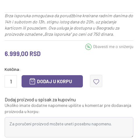
Brza isporuka omogućava da porudžbine kreirane radnim danima do
14h i subotom do 13h, stignu istog dana do 20h, uz plaćanje
karticom ili pouzećem. Ova usluga je dostupna u Beogradu za
proizvode označene „Brza isporuka“ po ceni od 750 dinara.
Obavesti me o sniženju
6.999,00
RSD
Količina:
DODAJ U KORPU
Dodaj proizvod u spisak za kupovinu
Ukoliko imate dodatne napomene upišite u komentar pre dodavanja
proizvoda u korpu: