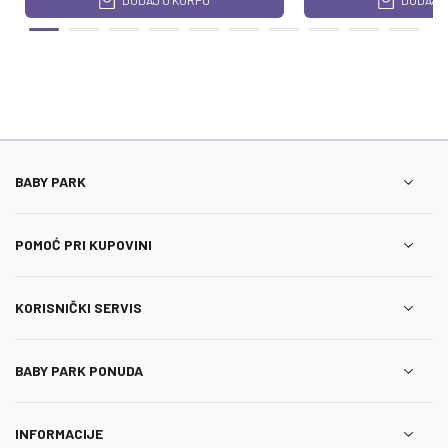
DODAJ U KORPU
DODAJ U
BABY PARK
POMOĆ PRI KUPOVINI
KORISNIČKI SERVIS
BABY PARK PONUDA
INFORMACIJE