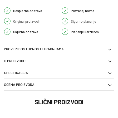
Besplatna dostava
Povraćaj novca
Original proizvodi
Sigurno plaćanje
Sigurna dostava
Plaćanje karticom
PROVERI DOSTUPNOST U RADNJAMA
O PROIZVODU
SPECIFIKACIJA
OCENA PROIZVODA
SLIČNI PROIZVODI