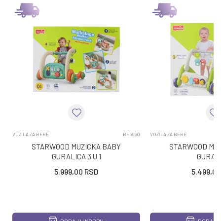
VOZILA ZA BEBE
BE6660
VOZILA ZA BEBE
STARWOOD MUZICKA BABY
STARWOOD MUZ
GURALICA 3 U 1
GURAL
5.999,00
RSD
5.499,00