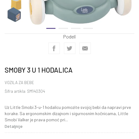
Podeli
SMOBY 3 U 1 HODALICA
VOZILA ZA BEBE
Šifra artikla:
SM140304
Uz Little Smobi 3-u-1 hodalicu pomozite svojoj bebi da napravi prve
korake. Sa ergonomskim dizajnom i sigurnosnim kočnicama, Little
Smobi Valker je prava pomoć pri
...
Detaljnije