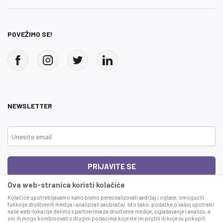
POVEŽIMO SE!
NEWSLETTER
PRIJAVITE SE
Ova web-stranica koristi kolačiće
Čitao sam i složio se sa
uslovima korišćenja
Kolačiće upotrebljavamo kako bismo personalizovali sadržaj i oglase, omogućili
funkcije društvenih medija i analizirali saobraćaj. Isto tako, podatke o vašoj upotrebi
naše web-lokacije delimo s partnerima za društvene medije, oglašavanje i analizu, a
This site is protected by reCAPTCHA and the Google
Privacy Policy
and
Terms
oni ih mogu kombinovati s drugim podacima koje ste im pružili ili koje su prikupili