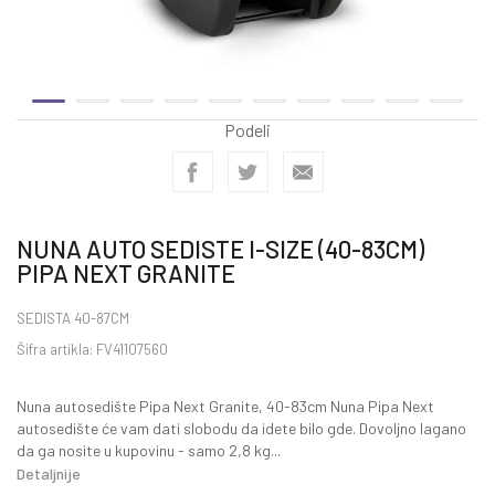
Podeli
NUNA AUTO SEDISTE I-SIZE (40-83CM)
PIPA NEXT GRANITE
SEDISTA 40-87CM
Šifra artikla:
FV41107560
Nuna autosedište Pipa Next Granite, 40-83cm Nuna Pipa Next
autosedište će vam dati slobodu da idete bilo gde. Dovoljno lagano
da ga nosite u kupovinu - samo 2,8 kg
...
Detaljnije