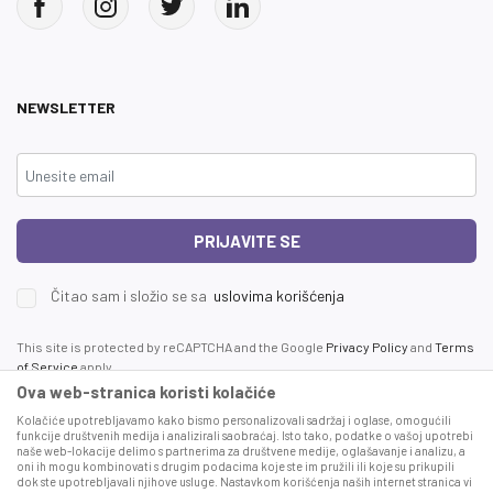
NEWSLETTER
PRIJAVITE SE
Čitao sam i složio se sa
uslovima korišćenja
This site is protected by reCAPTCHA and the Google
Privacy Policy
and
Terms
of Service
apply.
Ova web-stranica koristi kolačiće
Kolačiće upotrebljavamo kako bismo personalizovali sadržaj i oglase, omogućili
funkcije društvenih medija i analizirali saobraćaj. Isto tako, podatke o vašoj upotrebi
naše web-lokacije delimo s partnerima za društvene medije, oglašavanje i analizu, a
oni ih mogu kombinovati s drugim podacima koje ste im pružili ili koje su prikupili
dok ste upotrebljavali njihove usluge. Nastavkom korišćenja naših internet stranica vi