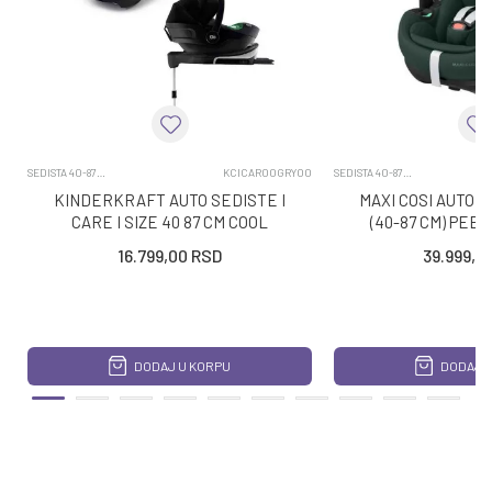
SEDISTA 40-87CM
KCICAR00GRY00
SEDISTA 40-87CM
KINDERKRAFT AUTO SEDISTE I
MAXI COSI AUTO S
CARE I SIZE 40 87 CM COOL
(40-87 CM) PEB
GREY
TWILLIC 
16.799,00
RSD
39.999,0
DODAJ U KORPU
DODAJ U