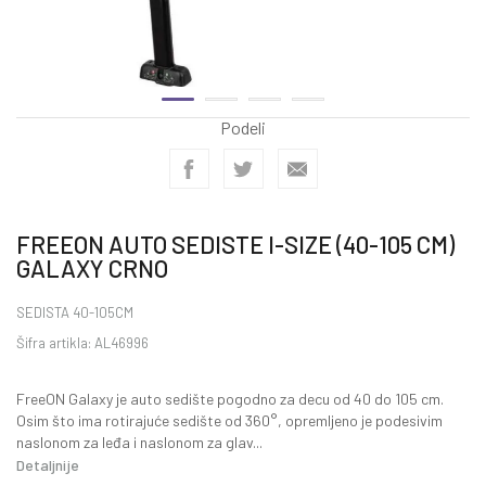
Podeli
FREEON AUTO SEDISTE I-SIZE (40-105 CM)
GALAXY CRNO
SEDISTA 40-105CM
Šifra artikla:
AL46996
FreeON Galaxy je auto sedište pogodno za decu od 40 do 105 cm.
Osim što ima rotirajuće sedište od 360°, opremljeno je podesivim
naslonom za leđa i naslonom za glav
...
Detaljnije