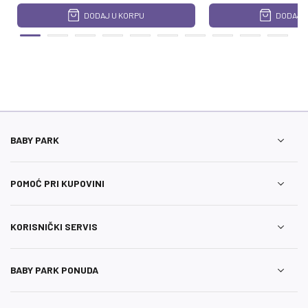
DODAJ U KORPU
DODAJ U
BABY PARK
POMOĆ PRI KUPOVINI
KORISNIČKI SERVIS
BABY PARK PONUDA