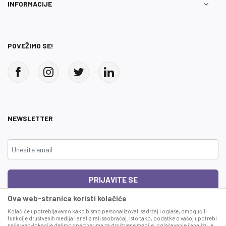
INFORMACIJE
POVEŽIMO SE!
NEWSLETTER
PRIJAVITE SE
Ova web-stranica koristi kolačiće
Čitao sam i složio se sa
uslovima korišćenja
Kolačiće upotrebljavamo kako bismo personalizovali sadržaj i oglase, omogućili
funkcije društvenih medija i analizirali saobraćaj. Isto tako, podatke o vašoj upotrebi
naše web-lokacije delimo s partnerima za društvene medije, oglašavanje i analizu, a