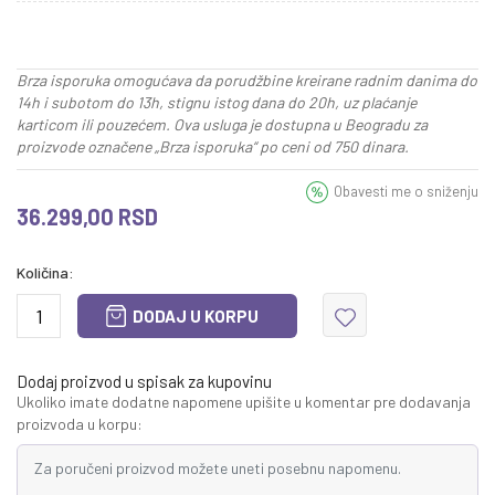
Brza isporuka omogućava da porudžbine kreirane radnim danima do
14h i subotom do 13h, stignu istog dana do 20h, uz plaćanje
karticom ili pouzećem. Ova usluga je dostupna u Beogradu za
proizvode označene „Brza isporuka“ po ceni od 750 dinara.
Obavesti me o sniženju
36.299,00
RSD
Količina:
DODAJ U KORPU
Dodaj proizvod u spisak za kupovinu
Ukoliko imate dodatne napomene upišite u komentar pre dodavanja
proizvoda u korpu: