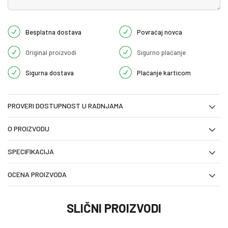
Besplatna dostava
Povraćaj novca
Original proizvodi
Sigurno plaćanje
Sigurna dostava
Plaćanje karticom
PROVERI DOSTUPNOST U RADNJAMA
O PROIZVODU
SPECIFIKACIJA
OCENA PROIZVODA
SLIČNI PROIZVODI