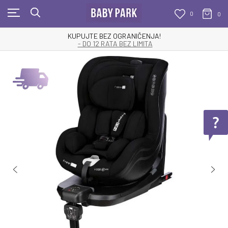
0
0
KUPUJTE BEZ OGRANIČENJA!
- DO 12 RATA BEZ LIMITA