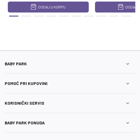
DODAJ U KORPU
DODAJ U
BABY PARK
POMOĆ PRI KUPOVINI
KORISNIČKI SERVIS
BABY PARK PONUDA