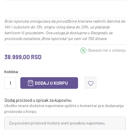
Brza isporuka omogućava da porudžbine kreirane radnim danima do
14h i subotom do 13h, stignu istog dana do 20h, uz plaćanje
karticom ili pouzećem. Ova usluga je dostupna u Beogradu za
proizvode označene „Brza isporuka“ po ceni od 750 dinara.
Obavesti me o sniženju
38.999,00
RSD
Količina:
DODAJ U KORPU
Dodaj proizvod u spisak za kupovinu
Ukoliko imate dodatne napomene upišite u komentar pre dodavanja
proizvoda u korpu: