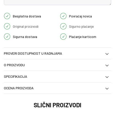
Besplatna dostava
Povraćaj novca
Original proizvodi
Sigurno plaćanje
Sigurna dostava
Plaćanje karticom
PROVERI DOSTUPNOST U RADNJAMA
O PROIZVODU
SPECIFIKACIJA
OCENA PROIZVODA
SLIČNI PROIZVODI