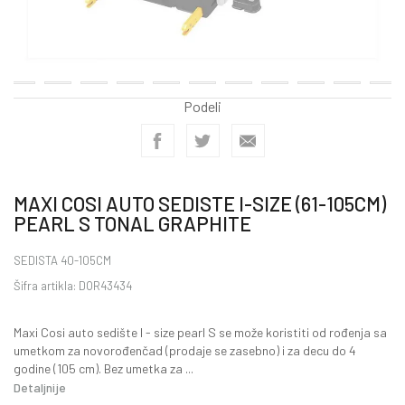
Podeli
MAXI COSI AUTO SEDISTE I-SIZE (61-105CM)
PEARL S TONAL GRAPHITE
SEDISTA 40-105CM
Šifra artikla:
DOR43434
Maxi Cosi auto sedište I - size pearl S se može koristiti od rođenja sa
umetkom za novorođenčad (prodaje se zasebno) i za decu do 4
godine (105 cm). Bez umetka za
...
Detaljnije