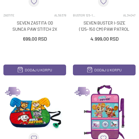
ZASTITE
AL59378
BUSTERI 125-150CM
AL34047
SEVEN ZASTITA OD
SEVEN BUSTER I-SIZE
SUNCA PAW STITCH 2X
(125-150 CM) PAW PATROL
GIRL
699,00
RSD
4.999,00
RSD
DODAJ U KORPU
DODAJ U KORPU