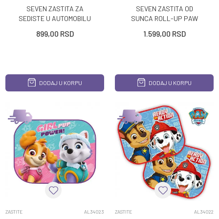
SEVEN ZASTITA ZA
SEVEN ZASTITA OD
SEDISTE U AUTOMOBILU
SUNCA ROLL-UP PAW
PAW PATROL BOY
PATROL GIRL
899,00
RSD
1.599,00
RSD
DODAJ U KORPU
DODAJ U KORPU
ZASTITE
AL34023
ZASTITE
AL34022