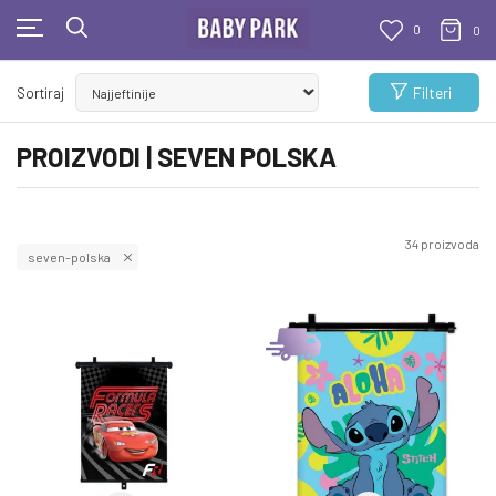
0
0
BESPLATNA ISPORUKA
Filteri
Sortiraj
Za sve porudžbine veće od 1000 RSD
PROIZVODI | SEVEN POLSKA
34
proizvoda
seven-polska