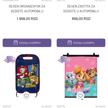
DODATNA OPREMA
AL34036
ZASTITE
AL34033
SEVEN ORGANIZATOR ZA
SEVEN ZASTITA ZA
SEDISTE AUTOMOBILU
SEDISTE U AUTOMOBILU
PAW PATROL BOY
PAW PATROL GIRL
1.999,00
RSD
899,00
RSD
DODAJ U KORPU
DODAJ U KORPU
ZASTITE
AL34032
ZASTITE
AL34025