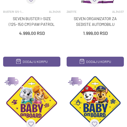
BUSTERI 125-150CM
AL34046
ZASTITE
AL34037
SEVEN BUSTER I-SIZE
SEVEN ORGANIZATOR ZA
(125-150 CM) PAW PATROL
SEDISTE AUTOMOBILU
BOY
PAW PATROL GIRL
4.999,00
RSD
1.999,00
RSD
DODAJ U KORPU
DODAJ U KORPU