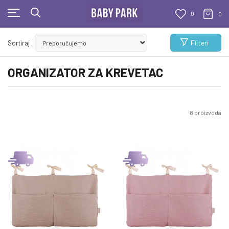
0
0
KUPUJTE BEZ OGRANIČENJA!
Filteri
Sortiraj
- DO 12 RATA BEZ LIMITA
ORGANIZATOR ZA KREVETAC
8
proizvoda