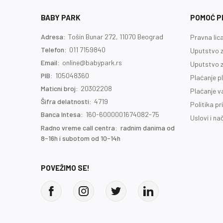
BABY PARK
POMOĆ PR
Adresa:
Tošin Bunar 272, 11070 Beograd
Pravna lic
Telefon:
011 7159840
Uputstvo z
Email:
online@babypark.rs
Uputstvo z
PIB:
105048360
Plaćanje p
Maticni broj:
20302208
Plaćanje 
Šifra delatnosti:
4719
Politika pr
Banca Intesa:
160-6000001674082-75
Uslovi i na
Radno vreme call centra: radnim danima od
8-16h i subotom od 10-14h
POVEŽIMO SE!