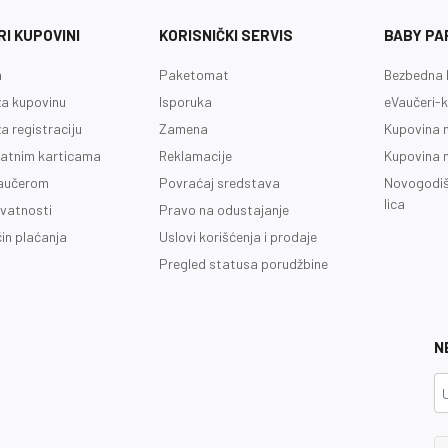
I KUPOVINI
KORISNIČKI SERVIS
BABY PA
a
Paketomat
Bezbedna 
a kupovinu
Isporuka
eVaučeri-k
a registraciju
Zamena
Kupovina 
latnim karticama
Reklamacije
Kupovina 
vaučerom
Povraćaj sredstava
Novogodiš
lica
ivatnosti
Pravo na odustajanje
čin plaćanja
Uslovi korišćenja i prodaje
Pregled statusa porudžbine
N