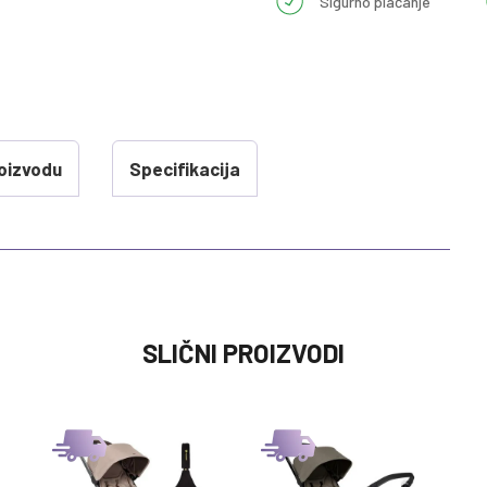
Sigurno plaćanje
oizvodu
Specifikacija
VREDNOST
SLIČNI PROIZVODI
LAGANA I KISOBRAN KOLICA
0 kg
0M+