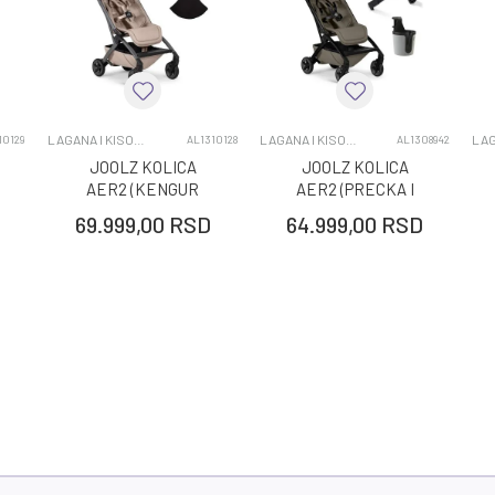
FREE ON
LAGANA I KISOBRAN KOLICA
LAGANA I KISOBRAN KOLICA
LAGANA I KISOBRAN KOLICA
10129
AL1310128
AL1308942
JOOLZ KOLICA
JOOLZ KOLICA
AER2 (KENGUR
AER2 (PRECKA I
T
NOSILJKA) SANDY
DRZAC ZA CASU)
69.999,00
RSD
64.999,00
RSD
TAUPE
HAZEL BROWN