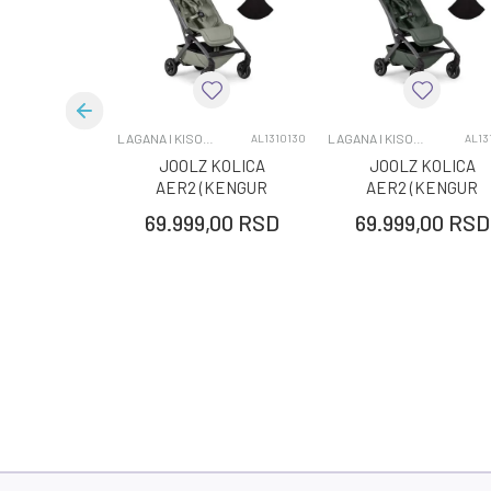
Brend
Kategorija
LAGANA I KISOBRAN KOLICA
LAGANA I KISOBRAN KOLICA
AL1310130
AL13
JOOLZ KOLICA
JOOLZ KOLICA
AER2 (KENGUR
AER2 (KENGUR
NOSILJKA) SAGA
NOSILJKA) FORES
69.999,00
RSD
69.999,00
RSD
GREEN
GREEN