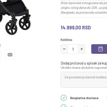
Brza isporuka omogućava da po
stignu istog dana do 20h, uz pl
Beogradu za proizvode označene
14.999,00
RSD
Količina:
i
Dodaj proizvod u spisak za ku
Ukoliko imate dodatne napomene
Besplatna dostava