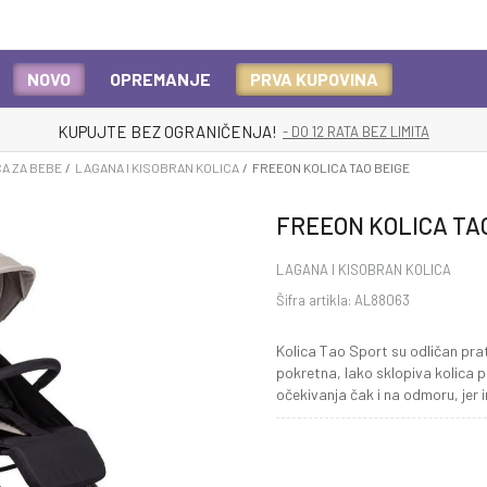
NOVO
OPREMANJE
PRVA KUPOVINA
BESPLATNA ISPORUKA
Za sve porudžbine veće od 1000 RSD
CA ZA BEBE
LAGANA I KISOBRAN KOLICA
FREEON KOLICA TAO BEIGE
FREEON KOLICA TA
LAGANA I KISOBRAN KOLICA
Šifra artikla:
AL88063
Kolica Tao Sport su odličan prat
pokretna, lako sklopiva kolica 
očekivanja čak i na odmoru, jer