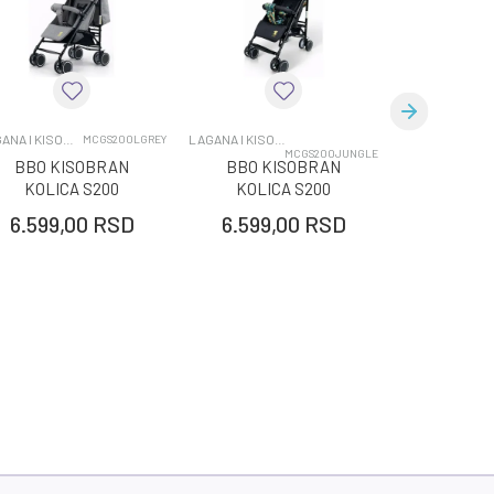
LAGANA I KISOBRAN KOLICA
LAGANA I KISOBRAN KOLICA
LAGANA I KISOBRA
MCGS200LGREY
MCGS200JUNGLE
BBO KISOBRAN
BBO KISOBRAN
BBO K
KOLICA S200
KOLICA S200
KOLIC
MODENA SVETLO
MODENA JUNGLE
MO
6.599,00
RSD
6.599,00
RSD
6.599,
SIVA
DINO