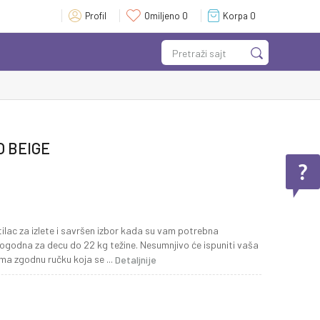
Profil
Omiljeno
0
Korpa
0
Pretraži sajt
O BEIGE
ilac za izlete i savršen izbor kada su vam potrebna
pogodna za decu do 22 kg težine. Nesumnjivo će ispuniti vaša
 ima zgodnu ručku koja se
...
Detaljnije