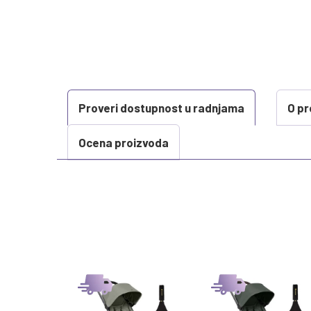
Proveri dostupnost u radnjama
O pr
Ocena proizvoda
KARAKTERISTIKA
Kategorija
Težina specifikacija
Uzrast