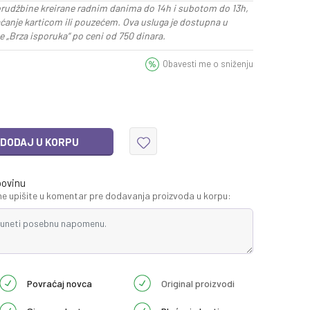
rudžbine kreirane radnim danima do 14h i subotom do 13h,
aćanje karticom ili pouzećem. Ova usluga je dostupna u
 „Brza isporuka“ po ceni od 750 dinara.
Obavesti me o sniženju
DODAJ U KORPU
povinu
 upišite u komentar pre dodavanja proizvoda u korpu:
Povraćaj novca
Original proizvodi