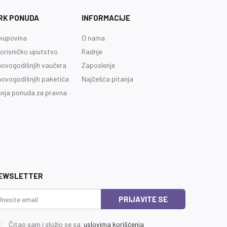
RK PONUDA
INFORMACIJE
kupovina
O nama
orisničko uputstvo
Radnje
novogodišnjih vaučera
Zaposlenje
novogodišnjih paketića
Najčešća pitanja
nja ponuda za pravna
EWSLETTER
PRIJAVITE SE
Čitao sam i složio se sa
uslovima korišćenja