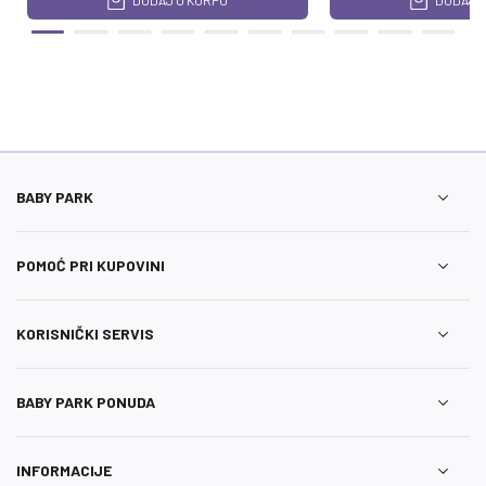
DODAJ U KORPU
DODAJ U
BABY PARK
POMOĆ PRI KUPOVINI
KORISNIČKI SERVIS
BABY PARK PONUDA
INFORMACIJE