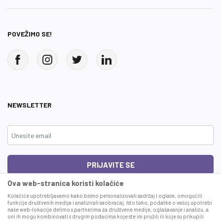
POVEŽIMO SE!
NEWSLETTER
PRIJAVITE SE
Ova web-stranica koristi kolačiće
Čitao sam i složio se sa
uslovima korišćenja
Kolačiće upotrebljavamo kako bismo personalizovali sadržaj i oglase, omogućili
funkcije društvenih medija i analizirali saobraćaj. Isto tako, podatke o vašoj upotrebi
naše web-lokacije delimo s partnerima za društvene medije, oglašavanje i analizu, a
This site is protected by reCAPTCHA and the Google
Privacy Policy
and
Terms
oni ih mogu kombinovati s drugim podacima koje ste im pružili ili koje su prikupili