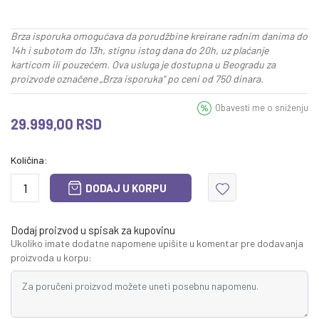
Brza isporuka omogućava da porudžbine kreirane radnim danima do
14h i subotom do 13h, stignu istog dana do 20h, uz plaćanje
karticom ili pouzećem. Ova usluga je dostupna u Beogradu za
proizvode označene „Brza isporuka“ po ceni od 750 dinara.
Obavesti me o sniženju
29.999,00
RSD
Količina:
DODAJ U KORPU
Dodaj proizvod u spisak za kupovinu
Ukoliko imate dodatne napomene upišite u komentar pre dodavanja
proizvoda u korpu: