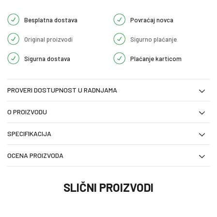
Besplatna dostava
Povraćaj novca
Original proizvodi
Sigurno plaćanje
Sigurna dostava
Plaćanje karticom
PROVERI DOSTUPNOST U RADNJAMA
O PROIZVODU
SPECIFIKACIJA
OCENA PROIZVODA
SLIČNI PROIZVODI