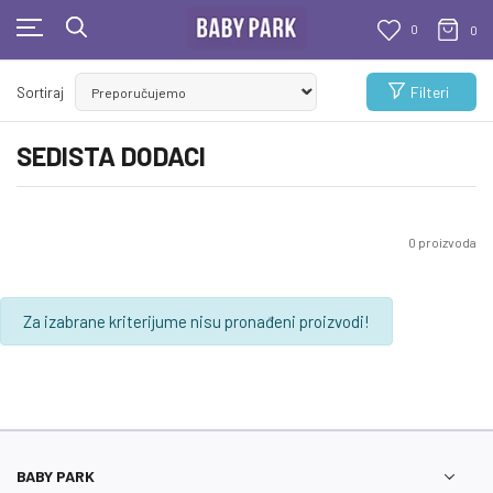
0
0
KUPUJTE BEZ OGRANIČENJA!
Filteri
Sortiraj
- DO 12 RATA BEZ LIMITA
SEDISTA DODACI
0
proizvoda
Za izabrane kriterijume nisu pronađeni proizvodi!
BABY PARK