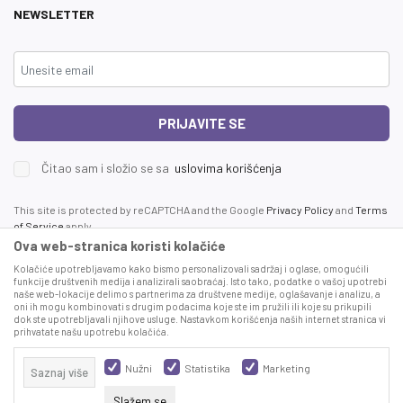
NEWSLETTER
PRIJAVITE SE
Čitao sam i složio se sa
uslovima korišćenja
This site is protected by reCAPTCHA and the Google
Privacy Policy
and
Terms
of Service
apply.
Ova web-stranica koristi kolačiće
Kolačiće upotrebljavamo kako bismo personalizovali sadržaj i oglase, omogućili
funkcije društvenih medija i analizirali saobraćaj. Isto tako, podatke o vašoj upotrebi
naše web-lokacije delimo s partnerima za društvene medije, oglašavanje i analizu, a
oni ih mogu kombinovati s drugim podacima koje ste im pružili ili koje su prikupili
dok ste upotrebljavali njihove usluge. Nastavkom korišćenja naših internet stranica vi
prihvatate našu upotrebu kolačića.
Proizvode na sajtu nastojimo da opišemo što je preciznije moguće, ali ne
možemo garantovati da su svi podaci i fotografije, navedeni u okrviru proizvoda,
Nužni
Statistika
Marketing
Saznaj više
u potpunosti kompletni i bez grešaka. Svi artikli prikazani na sajtu su deo naše
ponude, ali ne podrazumeva da su dostupni u svakom trenutku.
Slažem se