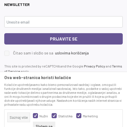
NEWSLETTER
PRIJAVITE SE
Čitao sam i složio se sa
uslovima korišćenja
This site is protected by reCAPTCHA and the Google
Privacy Policy
and
Terms
of Service
apply.
Ova web-stranica koristi kolačiće
Kolačiće upotrebljavamo kako bismo personalizovali sadržaj i oglase, omogućili
funkcije društvenih medija i analizirali saobraćaj. Isto tako, podatke o vašoj upotrebi
naše web-lokacije delimo s partnerima za društvene medije, oglašavanje i analizu, a
oni ih mogu kombinovati s drugim podacima koje ste im pružili ili koje su prikupili
dok ste upotrebljavali njihove usluge. Nastavkom korišćenja naših internet stranica vi
prihvatate našu upotrebu kolačića.
Proizvode na sajtu nastojimo da opišemo što je preciznije moguće, ali ne
možemo garantovati da su svi podaci i fotografije, navedeni u okrviru proizvoda,
Nužni
Statistika
Marketing
Saznaj više
u potpunosti kompletni i bez grešaka. Svi artikli prikazani na sajtu su deo naše
ponude, ali ne podrazumeva da su dostupni u svakom trenutku.
Slažem se