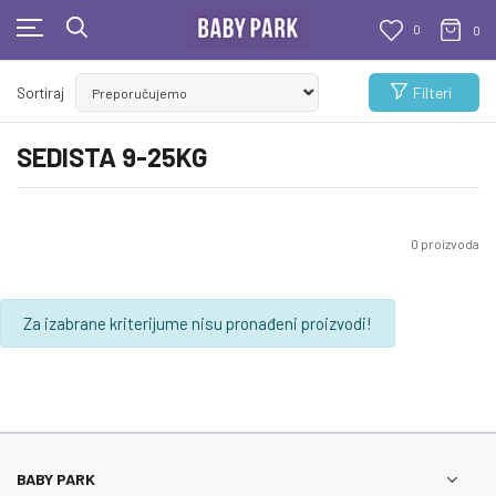
0
0
KUPUJTE BEZ OGRANIČENJA!
Filteri
Sortiraj
- DO 12 RATA BEZ LIMITA
SEDISTA 9-25KG
0
proizvoda
Za izabrane kriterijume nisu pronađeni proizvodi!
BABY PARK