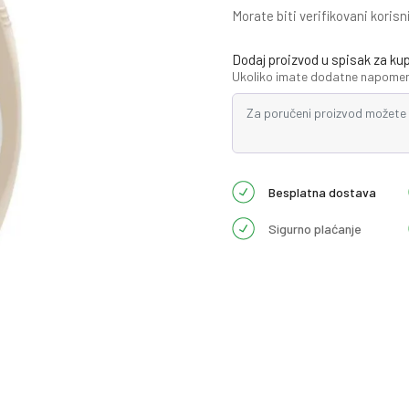
Morate biti verifikovani korisn
Dodaj proizvod u spisak za ku
Ukoliko imate dodatne napomene
Besplatna dostava
Sigurno plaćanje