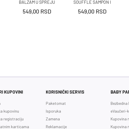
BALZAM U SPREJU
SOUFFLE SAMPON I
200ML
BALZAM 150ML
549,00
RSD
549,00
RSD
I KUPOVINI
KORISNIČKI SERVIS
BABY PA
a
Paketomat
Bezbedna 
a kupovinu
Isporuka
eVaučeri-k
a registraciju
Zamena
Kupovina 
latnim karticama
Reklamacije
Kupovina 