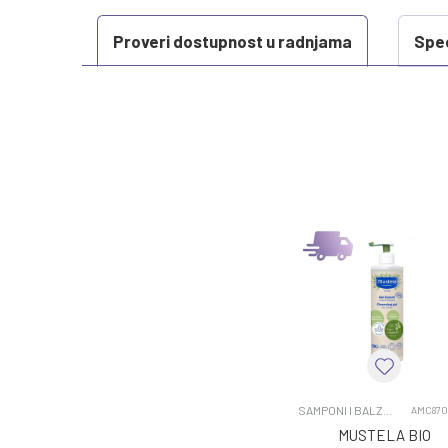
Proveri dostupnost u radnjama
Spec
KARAKTERISTIKA
Kategorija
Težina specifikacija
Uzrast
Brend
Kategorija
SAMPONI I BALZAMI
AMC870
MUSTELA BIO