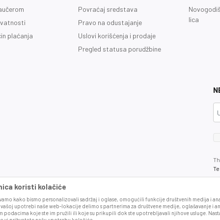
vaučerom
Povraćaj sredstava
Novogodiš
lica
ivatnosti
Pravo na odustajanje
čin plaćanja
Uslovi korišćenja i prodaje
Pregled statusa porudžbine
N
Th
Te
ca koristi kolačiće
amo kako bismo personalizovali sadržaj i oglase, omogućili funkcije društvenih medija i anal
 vašoj upotrebi naše web-lokacije delimo s partnerima za društvene medije, oglašavanje i an
 podacima koje ste im pružili ili koje su prikupili dok ste upotrebljavali njihove usluge. Na
ca vi prihvatate našu upotrebu kolačića.