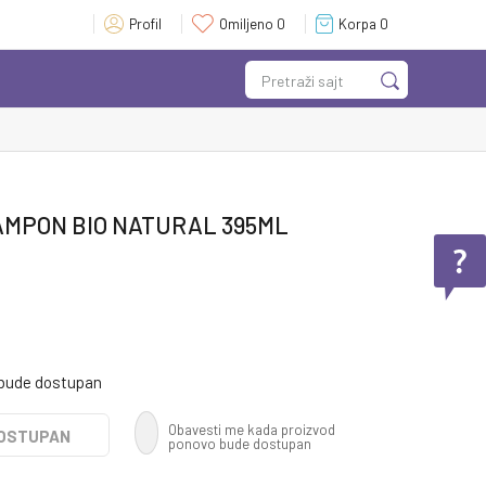
Profil
Omiljeno
0
Korpa
0
Pretraži sajt
MPON BIO NATURAL 395ML
 bude dostupan
Obavesti me kada proizvod
DOSTUPAN
ponovo bude dostupan