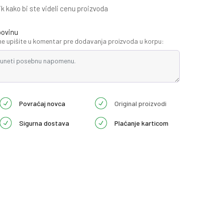
ik kako bi ste videli cenu proizvoda
povinu
 upišite u komentar pre dodavanja proizvoda u korpu:
Povraćaj novca
Original proizvodi
Sigurna dostava
Plaćanje karticom