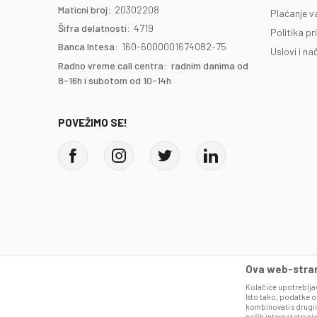
Maticni broj:
20302208
Plaćanje 
Šifra delatnosti:
4719
Politika pr
Banca Intesa:
160-6000001674082-75
Uslovi i na
Radno vreme call centra: radnim danima od
8-16h i subotom od 10-14h
POVEŽIMO SE!
Ova web-strani
Kolačiće upotrebljav
Isto tako, podatke o
kombinovati s drugim
naših internet strani