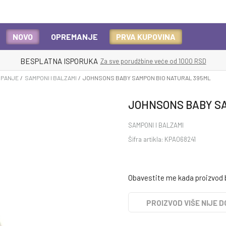
NOVO
OPREMANJE
PRVA KUPOVINA
BESPLATNA ISPORUKA
Za sve porudžbine veće od 1000 RSD
UPANJE
SAMPONI I BALZAMI
JOHNSONS BABY SAMPON BIO NATURAL 395ML
JOHNSONS BABY SA
SAMPONI I BALZAMI
Šifra artikla:
KPA068241
Obavestite me kada proizvod
PROIZVOD VIŠE NIJE 