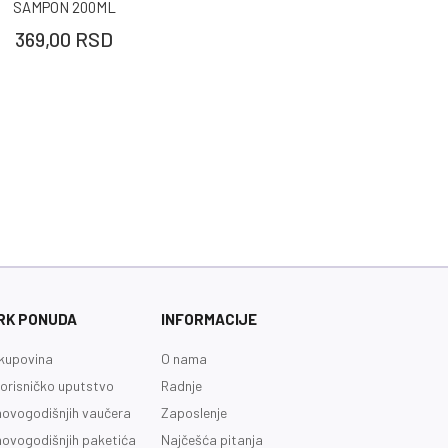
SAMPON 200ML
369,00
RSD
RK PONUDA
INFORMACIJE
kupovina
O nama
orisničko uputstvo
Radnje
novogodišnjih vaučera
Zaposlenje
novogodišnjih paketića
Najčešća pitanja