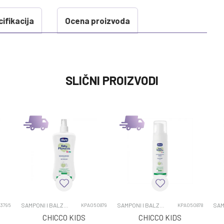
ifikacija
Ocena proizvoda
VREDNOST
SLIČNI PROIZVODI
SAMPONI I BALZAMI
0 kg
6M+
JOHNSON KOZMETIKA
SAMPONI I BALZAMI
SAMPONI I BALZAMI
SAMPONI I BALZAMI
3795
KPA050879
KPA050878
CHICCO KIDS
CHICCO KIDS