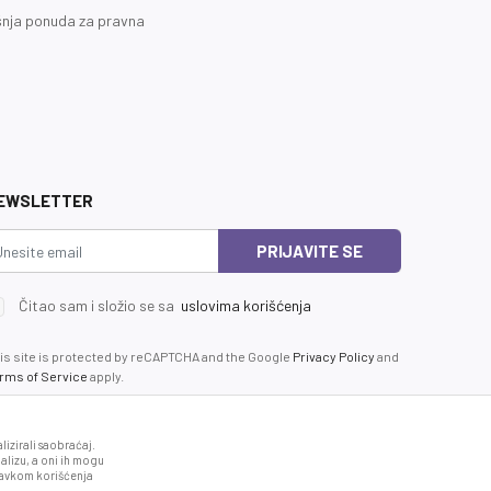
nja ponuda za pravna
EWSLETTER
PRIJAVITE SE
Čitao sam i složio se sa
uslovima korišćenja
is site is protected by reCAPTCHA and the Google
Privacy Policy
and
rms of Service
apply.
izirali saobraćaj.
alizu, a oni ih mogu
stavkom korišćenja