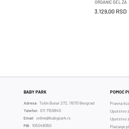
ORGANIC GEL ZA
PRANJE KOSE I
3.129,00
RSD
TELA 400ML
BABY PARK
POMOĆ PR
Adresa:
Tošin Bunar 272, 11070 Beograd
Pravna lic
Telefon:
011 7159840
Uputstvo z
Email:
online@babypark.rs
Uputstvo z
PIB:
105048360
Plaćanje p