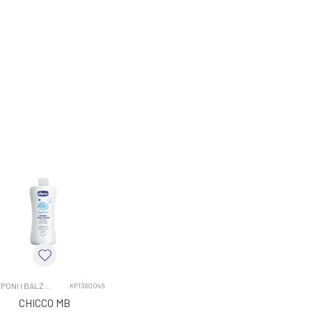
SAMPONI I BALZAMI
KP1380046
CHICCO MB