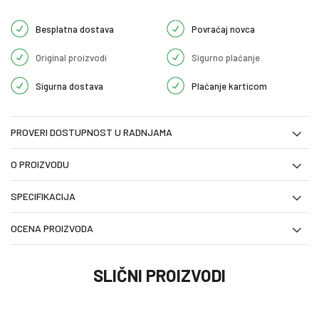
Besplatna dostava
Povraćaj novca
Original proizvodi
Sigurno plaćanje
Sigurna dostava
Plaćanje karticom
PROVERI DOSTUPNOST U RADNJAMA
O PROIZVODU
SPECIFIKACIJA
OCENA PROIZVODA
SLIČNI PROIZVODI