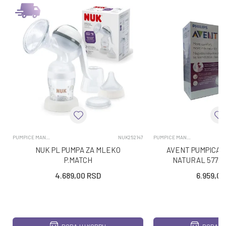
PUMPICE MANUELNE
NUK252147
PUMPICE MANUELNE
NUK PL PUMPA ZA MLEKO
AVENT PUMPICA 
P.MATCH
NATURAL 5772 I
SOLJE 5KOM SA
4.689,00
RSD
6.959,00