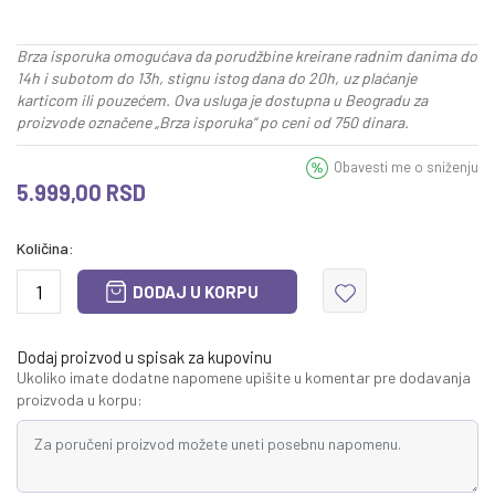
Brza isporuka omogućava da porudžbine kreirane radnim danima do
14h i subotom do 13h, stignu istog dana do 20h, uz plaćanje
karticom ili pouzećem. Ova usluga je dostupna u Beogradu za
proizvode označene „Brza isporuka“ po ceni od 750 dinara.
Obavesti me o sniženju
5.999,00
RSD
Količina:
DODAJ U KORPU
Dodaj proizvod u spisak za kupovinu
Ukoliko imate dodatne napomene upišite u komentar pre dodavanja
proizvoda u korpu: