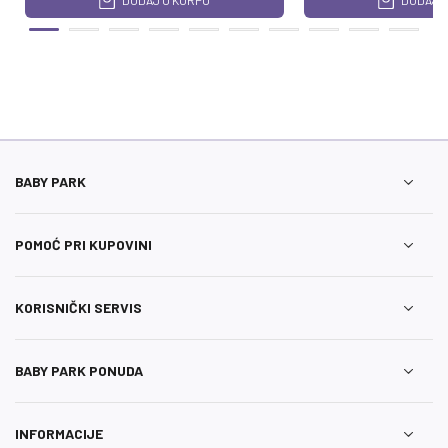
DODAJ U KORPU
DODAJ U
BABY PARK
POMOĆ PRI KUPOVINI
KORISNIČKI SERVIS
BABY PARK PONUDA
INFORMACIJE