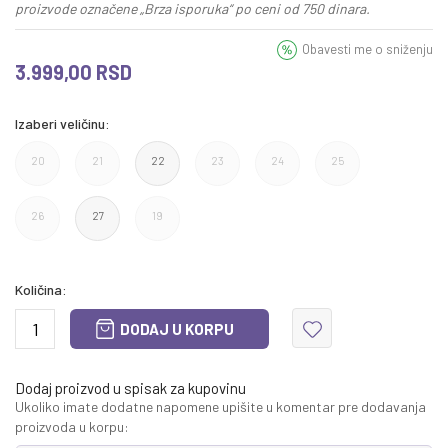
proizvode označene „Brza isporuka“ po ceni od 750 dinara.
Obavesti me o sniženju
3.999,00
RSD
Izaberi veličinu:
20
21
22
23
24
25
26
27
19
Količina:
DODAJ U KORPU
Dodaj proizvod u spisak za kupovinu
Ukoliko imate dodatne napomene upišite u komentar pre dodavanja
proizvoda u korpu: