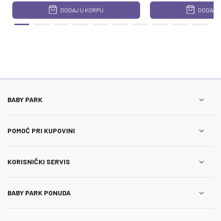
DODAJ U KORPU
DODAJ U
BABY PARK
POMOĆ PRI KUPOVINI
KORISNIČKI SERVIS
BABY PARK PONUDA