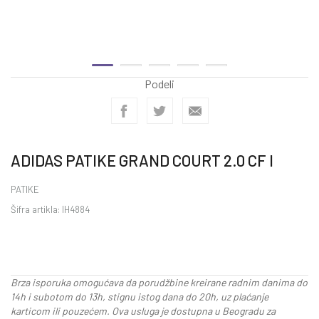
Podeli
ADIDAS PATIKE GRAND COURT 2.0 CF I
PATIKE
Šifra artikla:
IH4884
Brza isporuka omogućava da porudžbine kreirane radnim danima do
14h i subotom do 13h, stignu istog dana do 20h, uz plaćanje
karticom ili pouzećem. Ova usluga je dostupna u Beogradu za