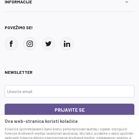
INFORMACIJE
POVEŽIMO SE!
NEWSLETTER
PRIJAVITE SE
Ova web-stranica koristi kolačiće
Čitao sam i složio se sa
uslovima korišćenja
Kolačiće upotrebljavamo kako bismo personalizovali sadržaj i oglase, omogućili
funkcije društvenih medija i analizirali saobraćaj. Isto tako, podatke o vašoj upotrebi
naše web-lokacije delimo s partnerima za društvene medije, oglašavanje i analizu, a