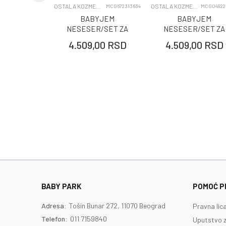
Pol
OSTALA KOZMETIKA I KOZMETICKI SETOVI
OSTALA KOZMETIKA I KOZMETICKI SETOVI
MCG672313634
MCG04922
BABYJEM
BABYJEM
NESESER/SET ZA
NESESER/SET ZA
NEGU BEBA - GREY
NEGU BEBA - PINK
4.509,00
RSD
4.509,00
RSD
BABY PARK
POMOĆ PR
Adresa:
Tošin Bunar 272, 11070 Beograd
Pravna lic
Telefon:
011 7159840
Uputstvo z