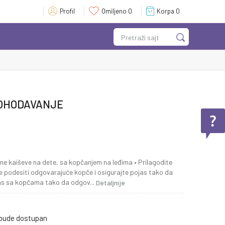
Profil
Omiljeno
0
Korpa
0
Pretraži sajt
ROHODAVANJE
e kaiševe na dete, sa kopčanjem na leđima • Prilagodite
 podesiti odgovarajuće kopče i osigurajte pojas tako da
jas sa kopčama tako da odgov
...
Detaljnije
 bude dostupan