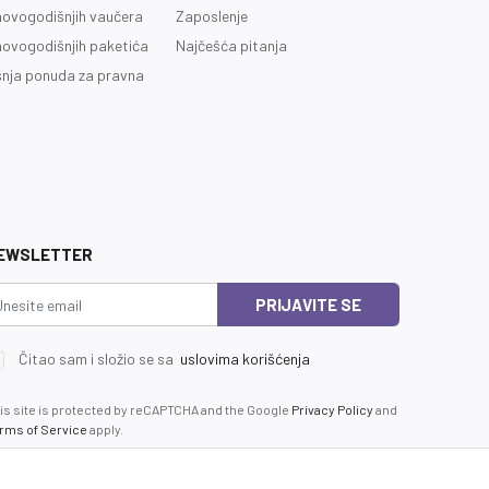
novogodišnjih vaučera
Zaposlenje
novogodišnjih paketića
Najčešća pitanja
nja ponuda za pravna
EWSLETTER
PRIJAVITE SE
Čitao sam i složio se sa
uslovima korišćenja
is site is protected by reCAPTCHA and the Google
Privacy Policy
and
rms of Service
apply.