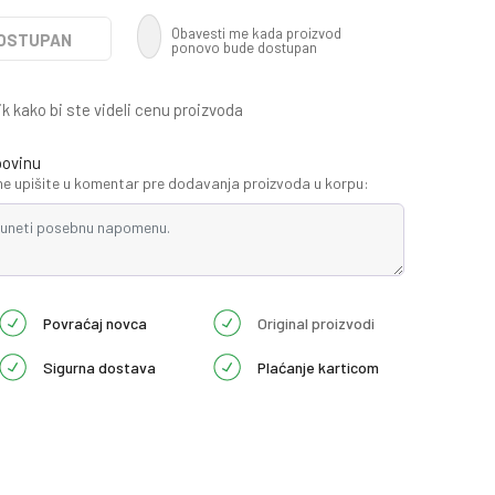
Obavesti me kada proizvod
DOSTUPAN
ponovo bude dostupan
ik kako bi ste videli cenu proizvoda
povinu
 upišite u komentar pre dodavanja proizvoda u korpu:
Povraćaj novca
Original proizvodi
Sigurna dostava
Plaćanje karticom