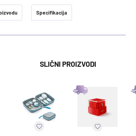
oizvodu
Specifikacija
VREDNOST
SLIČNI PROIZVODI
NEGA LICE I TELA
0 kg
0M+
CHICCO
NEGA LICE I TELA