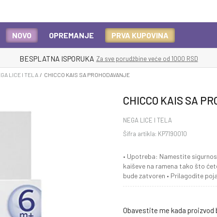
NOVO
OPREMANJE
PRVA KUPOVINA
BESPLATNA ISPORUKA
Za sve porudžbine veće od 1000 RSD
GA LICE I TELA
CHICCO KAIS SA PROHODAVANJE
CHICCO KAIS SA P
NEGA LICE I TELA
Šifra artikla:
KP7190010
• Upotreba: Namestite sigurnosn
kaiševe na ramena tako što ćete
bude zatvoren • Prilagodite po
Obavestite me kada proizvod