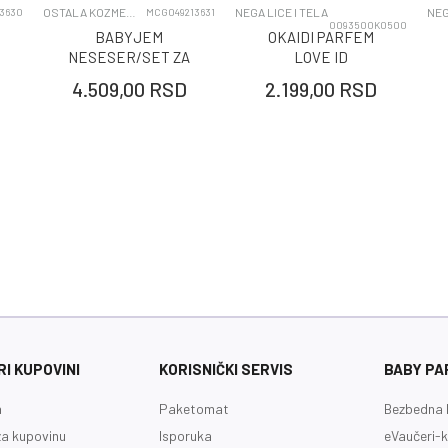
UNIVERZALNO
OSTALA KOZMETIKA I KOZMETICKI SETOVI
NEGA LICE I TELA
NEG
3630
MCG049213631
0093500K0500
BABYJEM
OKAIDI PARFEM
NESESER/SET ZA
LOVE ID
NEGU BEBA - BLUE
4.509,00
RSD
2.199,00
RSD
I KUPOVINI
KORISNIČKI SERVIS
BABY PA
a
Paketomat
Bezbedna 
a kupovinu
Isporuka
eVaučeri-k