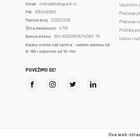
Email:
online@babypark.rs
Uputstvo z
PIB:
105048360
Plaćanje p
Maticni broj:
20302208
Plaćanje 
Šifra delatnosti:
4719
Politika pr
Banca Intesa:
160-6000001674082-75
Uslovi i na
Radno vreme call centra: radnim danima od
8-16h i subotom od 10-14h
POVEŽIMO SE!
Ova web-strani