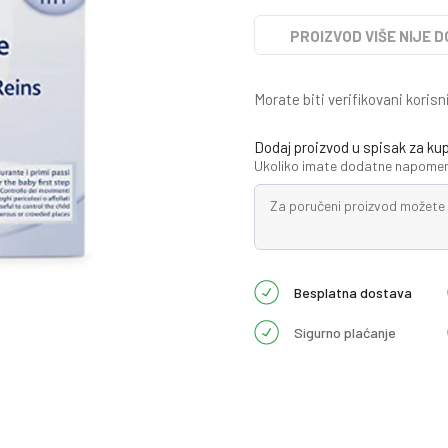
PROIZVOD VIŠE NIJE 
Morate biti verifikovani korisn
Dodaj proizvod u spisak za ku
Ukoliko imate dodatne napomene
Besplatna dostava
Sigurno plaćanje