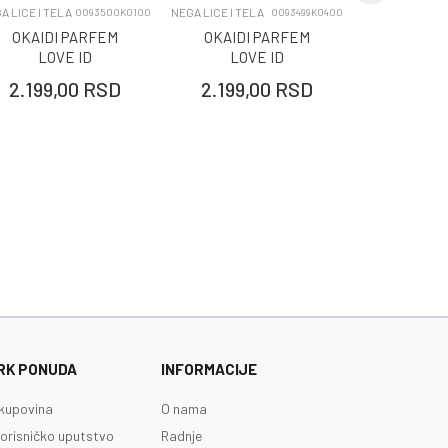
A LICE I TELA
NEGA LICE I TELA
NEGA LICE I TE
0093500K0100
0093499K0400
OKAIDI PARFEM
OKAIDI PARFEM
OKAIDI
LOVE ID
LOVE ID
LOV
2.199,00
RSD
2.199,00
RSD
2.199,
RK PONUDA
INFORMACIJE
kupovina
O nama
orisničko uputstvo
Radnje