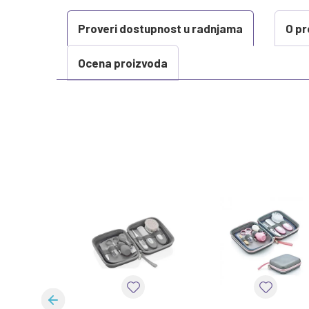
Proveri dostupnost u radnjama
O pr
Ocena proizvoda
KARAKTERISTIKA
Kategorija
Težina specifikacija
Uzrast
Brend
Kategorija