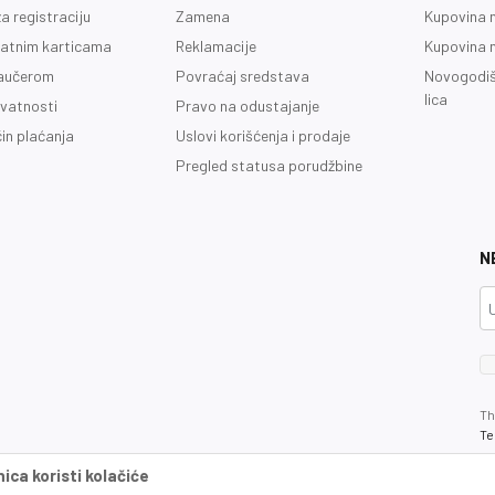
a registraciju
Zamena
Kupovina 
latnim karticama
Reklamacije
Kupovina 
vaučerom
Povraćaj sredstava
Novogodiš
lica
ivatnosti
Pravo na odustajanje
čin plaćanja
Uslovi korišćenja i prodaje
Pregled statusa porudžbine
N
Th
Te
ca koristi kolačiće