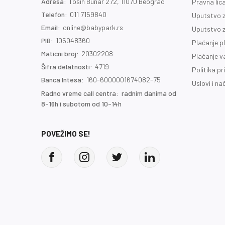
Adresa:
Tošin Bunar 272, 11070 Beograd
Pravna lic
Telefon:
011 7159840
Uputstvo z
Email:
online@babypark.rs
Uputstvo z
PIB:
105048360
Plaćanje p
Maticni broj:
20302208
Plaćanje 
Šifra delatnosti:
4719
Politika pr
Banca Intesa:
160-6000001674082-75
Uslovi i na
Radno vreme call centra: radnim danima od
8-16h i subotom od 10-14h
POVEŽIMO SE!