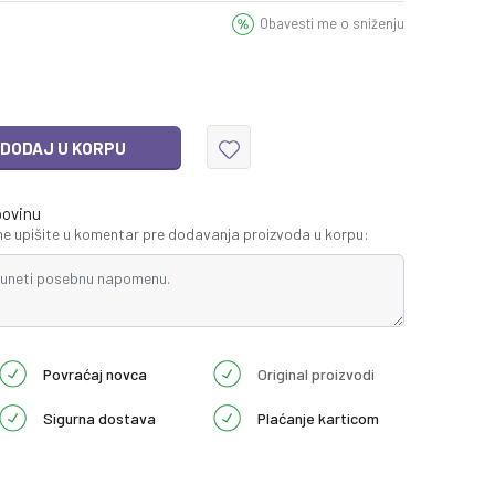
Obavesti me o sniženju
DODAJ U KORPU
povinu
 upišite u komentar pre dodavanja proizvoda u korpu:
Povraćaj novca
Original proizvodi
Sigurna dostava
Plaćanje karticom