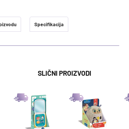
oizvodu
Specifikacija
VREDNOST
SLIČNI PROIZVODI
MUZICKE IGRACKE ZA BEBE
0 kg
JUNGLE
MUZICKE IGRACKE ZA BEBE