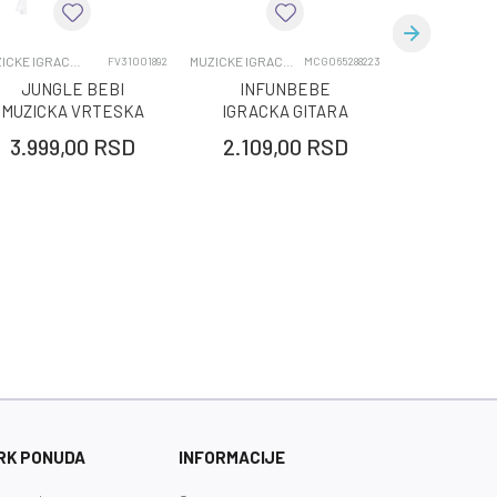
MUZICKE IGRACKE ZA BEBE
MUZICKE IGRACKE ZA BEBE
MU
FV31001892
MCG065288223
JUNGLE BEBI
INFUNBEBE
INFU
MUZICKA VRTESKA
IGRACKA GITARA
IGRAC
YRBU24-8
24M I SA SVETLOM I
AND GLO
3.999,00
RSD
2.109,00
RSD
1.199,
ZVUKOM
RK PONUDA
INFORMACIJE