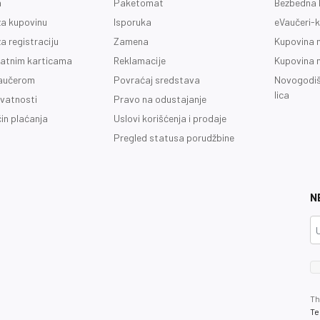
a
Paketomat
Bezbedna 
a kupovinu
Isporuka
eVaučeri-k
a registraciju
Zamena
Kupovina 
latnim karticama
Reklamacije
Kupovina 
vaučerom
Povraćaj sredstava
Novogodiš
lica
ivatnosti
Pravo na odustajanje
čin plaćanja
Uslovi korišćenja i prodaje
Pregled statusa porudžbine
N
Th
Te