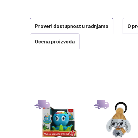
Proveri dostupnost u radnjama
O pr
Ocena proizvoda
KARAKTERISTIKA
Kategorija
Težina specifikacija
Brend
Kategorija