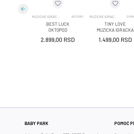
Pol
Uzrast
MUZICKE IGRACKE ZA BEBE
MUZICKE IGRACKE ZA BEBE
BE35651
DOR4
BEST LUCK
TINY LOVE
OKTOPOD
MUZICKA IGRACKA
ROCK N ROLL
2.899,00
RSD
1.499,00
RSD
RABBIT
BABY PARK
POMOĆ PR