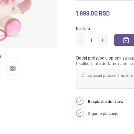
1.999,00
RSD
Količina:
i
Dodaj proizvod u spisak za ku
Ukoliko imate dodatne napomene
Besplatna dostava
Sigurno plaćanje