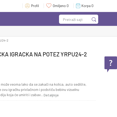
Profil
Omiljeno
0
Korpa
0
Pretraži sajt
PU24-2
CKA IGRACKA NA POTEZ YRPU24-2
 može veoma lako da se zakači na kolica, auto sedište,
ne ovu igračku privlačnom i podstiču bebinu vizuelnu
iju koja će umiriti i zabav
...
Detaljnije