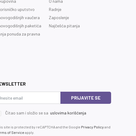
kupovina
O nama
orisničko uputstvo
Radnje
novogodišnjih vaučera
Zaposlenje
novogodišnjih paketića
Najčešća pitanja
nja ponuda za pravna
EWSLETTER
PRIJAVITE SE
Čitao sam i složio se sa
uslovima korišćenja
is site is protected by reCAPTCHA and the Google
Privacy Policy
and
rms of Service
apply.