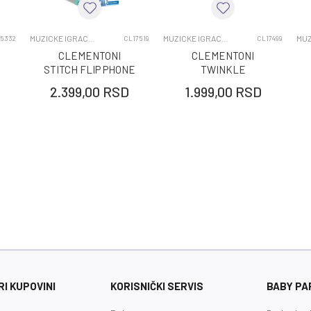
DEVOJČICE
0-12 MESECI
MUZICKE IGRACKE ZA BEBE
MUZICKE IGRACKE ZA BEBE
5332
CL17519
CL17499
CLEMENTONI
CLEMENTONI
STITCH FLIP PHONE
TWINKLE
TWINKLE - LITTLE
2.399,00
RSD
1.999,00
RSD
SHEEP ZVEZDANI
PROJEKTOR
I KUPOVINI
KORISNIČKI SERVIS
BABY PA