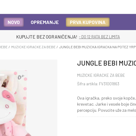
NOVO
OPREMANJE
PRVA KUPOVINA
KUPUJTE BEZ OGRANIČENJA!
- DO 12 RATA BEZ LIMITA
BEBE
MUZICKE IGRACKE ZA BEBE
JUNGLE BEBI MUZICKA IGRACKA NA POTEZ YR
JUNGLE BEBI MUZI
MUZICKE IGRACKE ZA BEBE
Šifra artikla:
FV31001863
Ova igračka, preko svoje kopče,
krevetac. Jarke i vesele boje či
percepciju. Povucite uže za melod