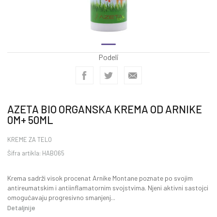
Podeli
AZETA BIO ORGANSKA KREMA OD ARNIKE
0M+ 50ML
KREME ZA TELO
Šifra artikla:
HAB065
Krema sadrži visok procenat Arnike Montane poznate po svojim
antireumatskim i antiinflamatornim svojstvima. Njeni aktivni sastojci
omogućavaju progresivno smanjenj
...
Detaljnije