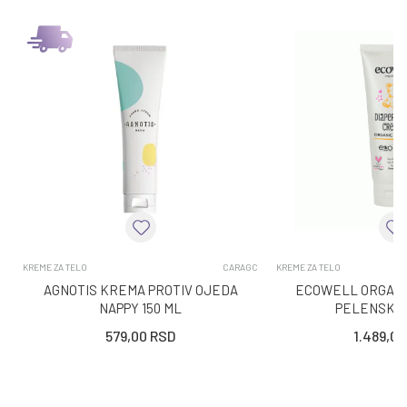
KREME ZA TELO
CARAGC
KREME ZA TELO
AGNOTIS KREMA PROTIV OJEDA
ECOWELL ORGAN
NAPPY 150 ML
PELENSKU 
579,00
RSD
1.489,00