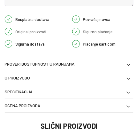
Besplatna dostava
Povraćaj novca
Original proizvodi
Sigurno plaćanje
Sigurna dostava
Plaćanje karticom
PROVERI DOSTUPNOST U RADNJAMA
O PROIZVODU
SPECIFIKACIJA
OCENA PROIZVODA
SLIČNI PROIZVODI