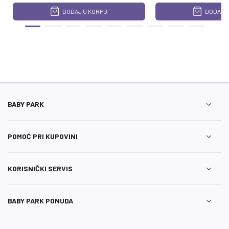
DODAJ U KORPU
DODAJ U
BABY PARK
POMOĆ PRI KUPOVINI
KORISNIČKI SERVIS
BABY PARK PONUDA