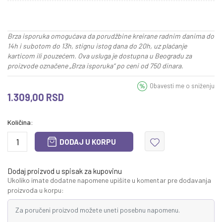
Brza isporuka omogućava da porudžbine kreirane radnim danima do
14h i subotom do 13h, stignu istog dana do 20h, uz plaćanje
karticom ili pouzećem. Ova usluga je dostupna u Beogradu za
proizvode označene „Brza isporuka“ po ceni od 750 dinara.
Obavesti me o sniženju
1.309,00
RSD
Količina:
DODAJ U KORPU
Dodaj proizvod u spisak za kupovinu
Ukoliko imate dodatne napomene upišite u komentar pre dodavanja
proizvoda u korpu: