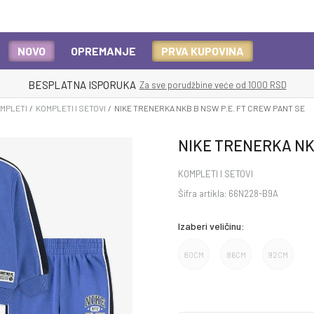
NOVO
OPREMANJE
PRVA KUPOVINA
BESPLATNA ISPORUKA
Za sve porudžbine veće od 1000 RSD
OMPLETI
KOMPLETI I SETOVI
NIKE TRENERKA NKB B NSW P.E. FT CREW PANT SE
NIKE TRENERKA NK
KOMPLETI I SETOVI
Šifra artikla:
66N228-B9A
Izaberi veličinu:
80CM
86CM
92CM