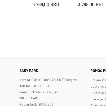
3.799,00
RSD
3.799,00
RSD
BABY PARK
POMOĆ PR
Adresa:
Tošin Bunar 272, 11070 Beograd
Pravna lic
Telefon:
011 7159840
Uputstvo z
Email:
online@babypark.rs
Uputstvo z
PIB:
105048360
Plaćanje p
Maticni broj:
20302208
Plaćanje 