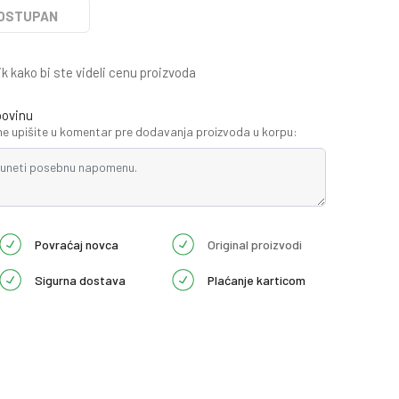
DOSTUPAN
ik kako bi ste videli cenu proizvoda
povinu
 upišite u komentar pre dodavanja proizvoda u korpu:
Povraćaj novca
Original proizvodi
Sigurna dostava
Plaćanje karticom