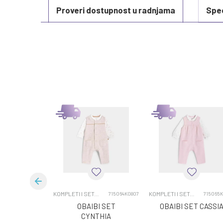
Proveri dostupnost u radnjama
Spec
KARAKTERISTIKA
Kategorija
Težina specifikacija
Sezona
Brend
Kategorija
Pol
KOMPLETI I SETOVI
KOMPLETI I SETOVI
715064K0807
715065
OBAIBI SET
OBAIBI SET CASSI
CYNTHIA