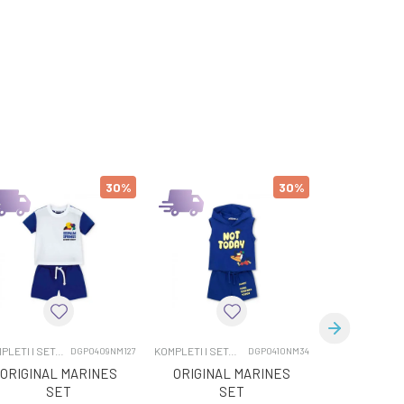
30
%
30
%
KOMPLETI I SETOVI
KOMPLETI I SETOVI
KOMPL
DGP0409NM127
DGP0410NM34
ORIGINAL MARINES
ORIGINAL MARINES
OBAI
SET
SET
ENS