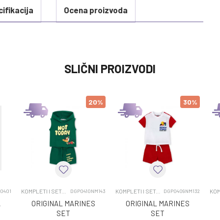
ifikacija
Ocena proizvoda
VREDNOST
SLIČNI PROIZVODI
KOMPLETI I SETOVI
0 kg
20
%
30
%
JESEN/ZIMA 2025
NIKE
KOMPLETI I SETOVI
DEČACI
KOMPLETI I SETOVI
KOMPLETI I SETOVI
K0401
DGP0410NM143
DGP0409NM132
A
ORIGINAL MARINES
ORIGINAL MARINES
SET
SET