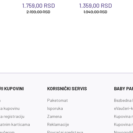
1.759,00
RSD
1.359,00
RSD
2.199,00
RSD
1.949,00
RSD
I KUPOVINI
KORISNIČKI SERVIS
BABY PA
a
Paketomat
Bezbedna 
a kupovinu
Isporuka
eVaučeri-k
a registraciju
Zamena
Kupovina 
latnim karticama
Reklamacije
Kupovina 
vaučerom
Povraćaj sredstava
Novogodiš