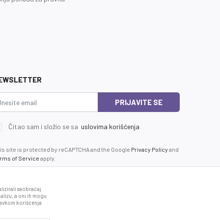
EWSLETTER
PRIJAVITE SE
Čitao sam i složio se sa
uslovima korišćenja
is site is protected by reCAPTCHA and the Google
Privacy Policy
and
rms of Service
apply.
izirali saobraćaj.
alizu, a oni ih mogu
stavkom korišćenja
avedeni u okrviru proizvoda, u potpunosti