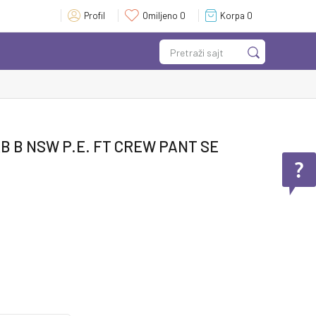
Profil
Omiljeno
0
Korpa
0
Pretraži sajt
B B NSW P.E. FT CREW PANT SE