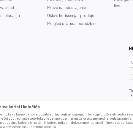
lica
ivatnosti
Pravo na odustajanje
čin plaćanja
Uslovi korišćenja i prodaje
Pregled statusa porudžbine
N
Th
Te
ca koristi kolačiće
amo kako bismo personalizovali sadržaj i oglase, omogućili funkcije društvenih medija i anal
 vašoj upotrebi naše web-lokacije delimo s partnerima za društvene medije, oglašavanje i an
 podacima koje ste im pružili ili koje su prikupili dok ste upotrebljavali njihove usluge. Na
ca vi prihvatate našu upotrebu kolačića.
što je preciznije moguće, ali ne možemo garantovati da su svi podaci i fotografije, n