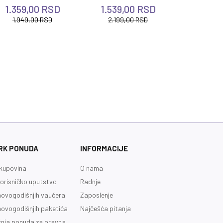
1.359,00
RSD
1.539,00
RSD
2.449,
1.949,00
RSD
2.199,00
RSD
RK PONUDA
INFORMACIJE
kupovina
O nama
orisničko uputstvo
Radnje
novogodišnjih vaučera
Zaposlenje
novogodišnjih paketića
Najčešća pitanja
nja ponuda za pravna