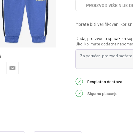
PROIZVOD VIŠE NIJE 
Morate biti verifikovani korisn
Dodaj proizvod u spisak za ku
Ukoliko imate dodatne napomene
i
Besplatna dostava
Sigurno plaćanje