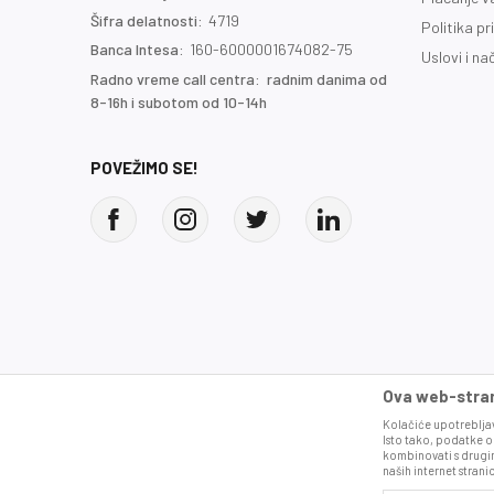
Šifra delatnosti:
4719
Politika pr
Banca Intesa:
160-6000001674082-75
Uslovi i na
Radno vreme call centra: radnim danima od
8-16h i subotom od 10-14h
POVEŽIMO SE!
Ova web-strani
Kolačiće upotrebljav
Isto tako, podatke o
kombinovati s drugim
naših internet strani
Proizvode na sajtu nastojimo da opišemo 