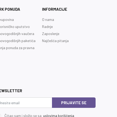
RK PONUDA
INFORMACIJE
kupovina
O nama
orisničko uputstvo
Radnje
novogodišnjih vaučera
Zaposlenje
novogodišnjih paketića
Najčešća pitanja
nja ponuda za pravna
EWSLETTER
PRIJAVITE SE
Čitao sam i složio se sa
uslovima korišćenja