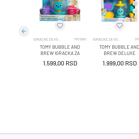
Kategorija
IG
Pol
DE
Uzrast
0-
IGRACKE ZA VODU ZA BEBE I DECU
IGRACKE ZA VODU ZA BEBE I DECU
TM73860
TM
TOMY BUBBLE AND
TOMY BUBBLE AN
BREW IGRACKA ZA
BREW DELUXE
KUPANJE
IGRACKA ZA
1.599,00
RSD
1.999,00
RSD
KUPANJE