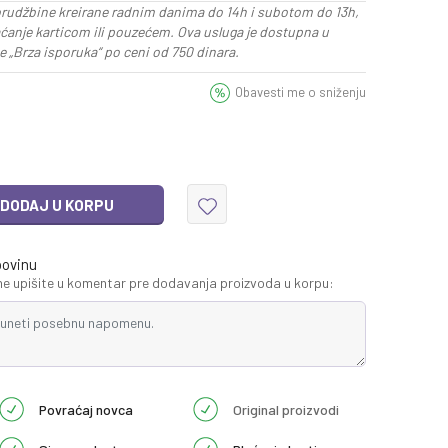
rudžbine kreirane radnim danima do 14h i subotom do 13h,
aćanje karticom ili pouzećem. Ova usluga je dostupna u
 „Brza isporuka“ po ceni od 750 dinara.
Obavesti me o sniženju
DODAJ U KORPU
povinu
 upišite u komentar pre dodavanja proizvoda u korpu:
Povraćaj novca
Original proizvodi