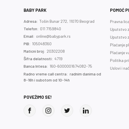
BABY PARK
POMOĆ PR
Adresa:
Tošin Bunar 272, 11070 Beograd
Pravna lic
Telefon:
011 7159840
Uputstvo z
Email:
online@babypark.rs
Uputstvo z
PIB:
105048360
Plaćanje p
Maticni broj:
20302208
Plaćanje 
Šifra delatnosti:
4719
Politika pr
Banca Intesa:
160-6000001674082-75
Uslovi i na
Radno vreme call centra: radnim danima od
8-16h i subotom od 10-14h
POVEŽIMO SE!