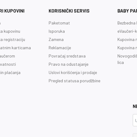
I KUPOVINI
KORISNIČKI SERVIS
BABY PA
a
Paketomat
Bezbedna 
a kupovinu
Isporuka
eVaučeri-k
a registraciju
Zamena
Kupovina 
latnim karticama
Reklamacije
Kupovina 
vaučerom
Povraćaj sredstava
Novogodiš
lica
ivatnosti
Pravo na odustajanje
čin plaćanja
Uslovi korišćenja i prodaje
Pregled statusa porudžbine
N