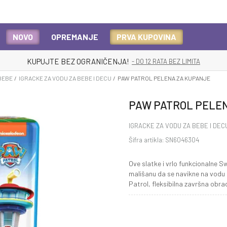
NOVO
OPREMANJE
PRVA KUPOVINA
KUPUJTE BEZ OGRANIČENJA!
- DO 12 RATA BEZ LIMITA
BEBE
IGRACKE ZA VODU ZA BEBE I DECU
PAW PATROL PELENA ZA KUPANJE
PAW PATROL PELE
IGRACKE ZA VODU ZA BEBE I DEC
Šifra artikla:
SN6046304
Ove slatke i vrlo funkcionalne
mališanu da se navikne na vodu i
Patrol, fleksibilna završna obr