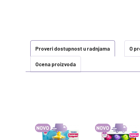
Proveri dostupnost u radnjama
O pr
Ocena proizvoda
KARAKTERISTIKA
VR
Kategorija
IG
Težina specifikacija
0 k
Brend
PA