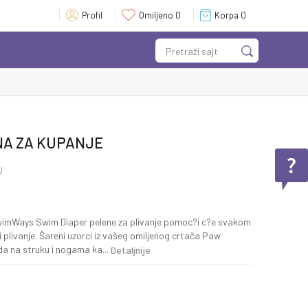
Profil
Omiljeno
0
Korpa
0
Pretraži sajt
NA ZA KUPANJE
U
 SwimWays Swim Diaper pelene za plivanje pomoc?i c?e svakom
 plivanje. Šareni uzorci iz vašeg omiljenog crtača Paw
ada na struku i nogama ka
...
Detaljnije