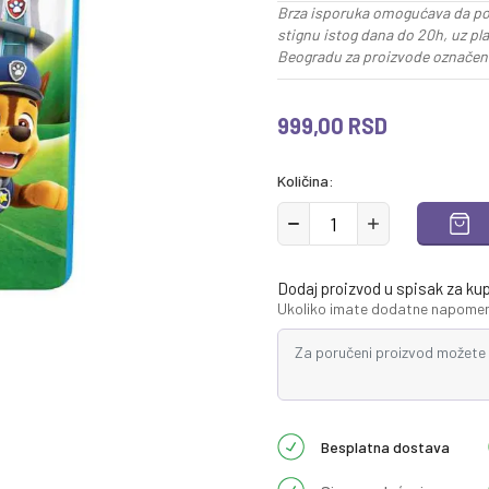
Brza isporuka omogućava da po
stignu istog dana do 20h, uz pl
Beogradu za proizvode označene
999,00
RSD
Količina:
Dodaj proizvod u spisak za ku
Ukoliko imate dodatne napomene
Besplatna dostava