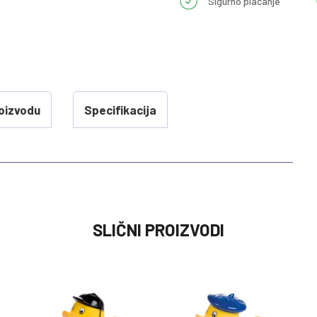
Sigurno plaćanje
oizvodu
Specifikacija
EDNOST
SLIČNI PROIZVODI
RACKE ZA VODU ZA BEBE I DECU
g
W PATROL