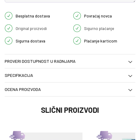
Besplatna dostava
Povraćaj novca
Original proizvodi
Sigurno plaćanje
Sigurna dostava
Plaćanje karticom
PROVERI DOSTUPNOST U RADNJAMA
SPECIFIKACIJA
OCENA PROIZVODA
SLIČNI PROIZVODI