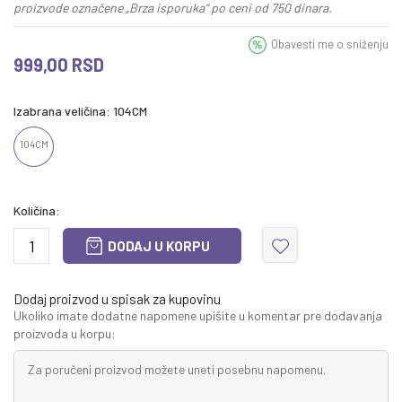
proizvode označene „Brza isporuka“ po ceni od 750 dinara.
Obavesti me o sniženju
999,00
RSD
Izabrana veličina:
104CM
104CM
Količina:
DODAJ U KORPU
Dodaj proizvod u spisak za kupovinu
Ukoliko imate dodatne napomene upišite u komentar pre dodavanja
proizvoda u korpu: