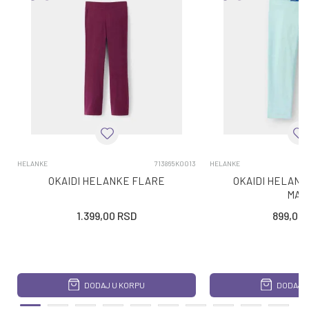
HELANKE
713865K0013
HELANKE
OKAIDI HELANKE FLARE
OKAIDI HELANK
MAY
1.399,00
RSD
899,00
DODAJ U KORPU
DODAJ U