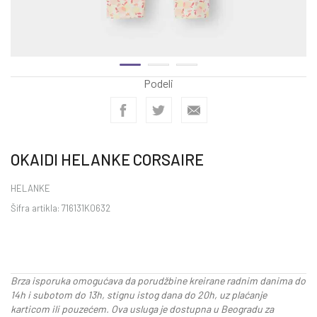
Podeli
OKAIDI HELANKE CORSAIRE
HELANKE
Šifra artikla:
716131K0632
Brza isporuka omogućava da porudžbine kreirane radnim danima do
14h i subotom do 13h, stignu istog dana do 20h, uz plaćanje
karticom ili pouzećem. Ova usluga je dostupna u Beogradu za