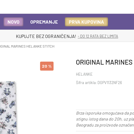
NOVO
OPREMANJE
PRVA KUPOVINA
KUPUJTE BEZ OGRANIČENJA!
- DO 12 RATA BEZ LIMITA
IGINAL MARINES HELANKE STITCH
ORIGINAL MARINES
20
%
HELANKE
Šifra artikla:
DGPV1132NF26
Brza isporuka omogućava da po
stignu istog dana do 20h, uz pl
Beogradu za proizvode označene