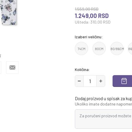
1.559,00
RSD
1.249,00
RSD
Ušteda:
310,00
RSD
Izaberi veličinu:
74CM
80CM
80/86CM
8
i
Količina:
Dodaj proizvod u spisak za ku
Ukoliko imate dodatne napomene