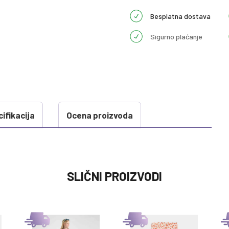
Besplatna dostava
Sigurno plaćanje
ifikacija
Ocena proizvoda
VREDNOST
SLIČNI PROIZVODI
HELANKE
0 kg