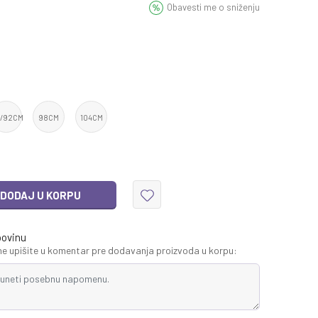
Obavesti me o sniženju
6/92CM
98CM
104CM
DODAJ U KORPU
povinu
 upišite u komentar pre dodavanja proizvoda u korpu: