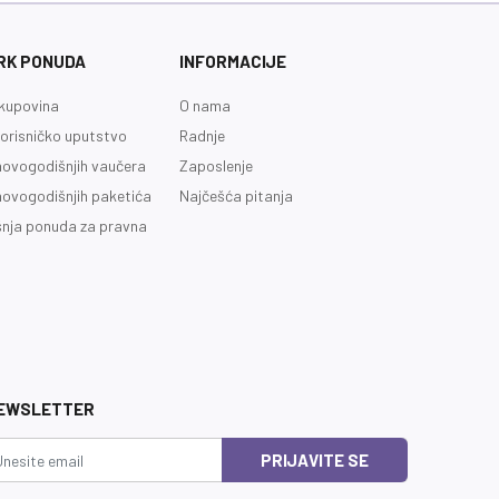
RK PONUDA
INFORMACIJE
kupovina
O nama
orisničko uputstvo
Radnje
novogodišnjih vaučera
Zaposlenje
novogodišnjih paketića
Najčešća pitanja
nja ponuda za pravna
EWSLETTER
PRIJAVITE SE