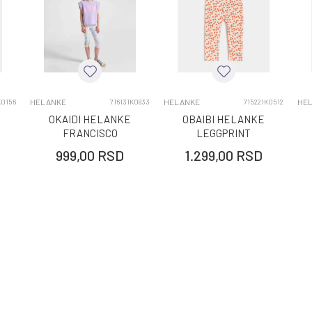
ORIGINAL MARINES
HELANKE
PROLECE/LETO 2026
DEVOJČICE
HELANKE
HELANKE
HE
K0156
716131K0833
715221K0512
OKAIDI HELANKE
OBAIBI HELANKE
0-36 MESECI, 2-9 GODINA
FRANCISCO
LEGGPRINT
999,00
RSD
1.299,00
RSD