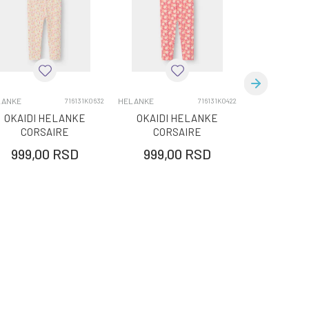
LANKE
HELANKE
HELANKE
716131K0632
716131K0422
OKAIDI HELANKE
OKAIDI HELANKE
OKAIDI
CORSAIRE
CORSAIRE
F
999,00
RSD
999,00
RSD
1.299,