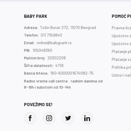
BABY PARK
POMOĆ PR
Adresa:
Tošin Bunar 272, 11070 Beograd
Pravna lic
Telefon:
011 7159840
Uputstvo z
Email:
online@babypark.rs
Uputstvo z
PIB:
105048360
Plaćanje p
Maticni broj:
20302208
Plaćanje 
Šifra delatnosti:
4719
Politika pr
Banca Intesa:
160-6000001674082-75
Uslovi i na
Radno vreme call centra: radnim danima od
8-16h i subotom od 10-14h
POVEŽIMO SE!