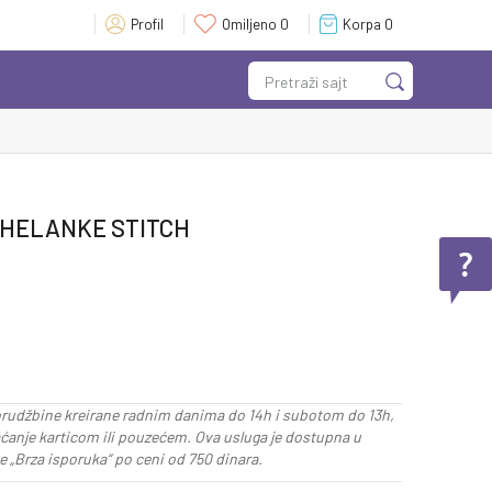
Profil
Omiljeno
0
Korpa
0
Pretraži sajt
 HELANKE STITCH
rudžbine kreirane radnim danima do 14h i subotom do 13h,
aćanje karticom ili pouzećem. Ova usluga je dostupna u
 „Brza isporuka“ po ceni od 750 dinara.