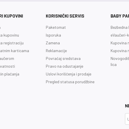
I KUPOVINI
KORISNIČKI SERVIS
BABY PA
a
Paketomat
Bezbedna 
a kupovinu
Isporuka
eVaučeri-k
a registraciju
Zamena
Kupovina 
latnim karticama
Reklamacije
Kupovina 
vaučerom
Povraćaj sredstava
Novogodiš
lica
ivatnosti
Pravo na odustajanje
čin plaćanja
Uslovi korišćenja i prodaje
Pregled statusa porudžbine
N