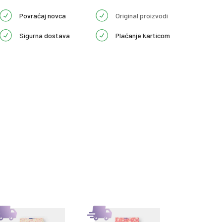
Povraćaj novca
Original proizvodi
Sigurna dostava
Plaćanje karticom