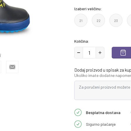
Izaberi veličinu:
21
22
23
Količina:
i
Dodaj proizvod u spisak za ku
Ukoliko imate dodatne napomene
Besplatna dostava
Sigurno plaćanje