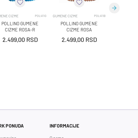
ENE CIZME
GUMENE CIZME
GUMENE CIZME
POL411G
POL411B
POLLINO GUMENE
POLLINO GUMENE
POLLIN
CIZME ROSA-R
CIZME ROSA
CIZM
2.499,00
RSD
2.499,00
RSD
2.499,
RK PONUDA
INFORMACIJE
kupovina
O nama