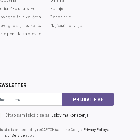
orisničko uputstvo
Radnje
novogodišnjih vaučera
Zaposlenje
novogodišnjih paketića
Najčešća pitanja
nja ponuda za pravna
EWSLETTER
PRIJAVITE SE
Čitao sam i složio se sa
uslovima korišćenja
is site is protected by reCAPTCHA and the Google
Privacy Policy
and
rms of Service
apply.