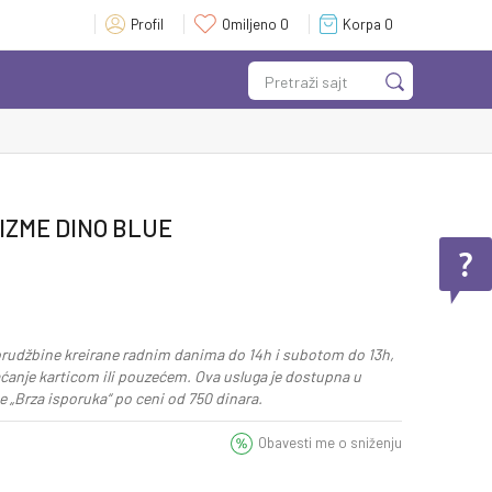
Profil
Omiljeno
0
Korpa
0
Pretraži sajt
IZME DINO BLUE
rudžbine kreirane radnim danima do 14h i subotom do 13h,
aćanje karticom ili pouzećem. Ova usluga je dostupna u
 „Brza isporuka“ po ceni od 750 dinara.
Obavesti me o sniženju