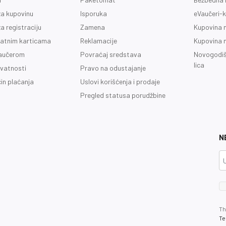
a kupovinu
Isporuka
eVaučeri-k
a registraciju
Zamena
Kupovina 
latnim karticama
Reklamacije
Kupovina 
vaučerom
Povraćaj sredstava
Novogodiš
lica
ivatnosti
Pravo na odustajanje
čin plaćanja
Uslovi korišćenja i prodaje
Pregled statusa porudžbine
N
Th
Te