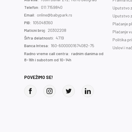
Telefon:
011 7159840
Uputstvo z
Email:
online@babypark.rs
Uputstvo z
PIB:
105048360
Plaćanje p
Maticni broj:
20302208
Plaćanje 
Šifra delatnosti:
4719
Politika pr
Banca Intesa:
160-6000001674082-75
Uslovi i na
Radno vreme call centra: radnim danima od
8-16h i subotom od 10-14h
POVEŽIMO SE!