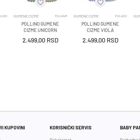
GUMENE CIZME
DEČACI
GUMENE CIZME
GUMENE CIZME
GUM
L4161
POL414M
POL412C
POLLINO GUMENE
POLLINO GUMENE
CIZME UNICORN
CIZME VIOLA
ROSA
2.499,00
RSD
2.499,00
RSD
I KUPOVINI
KORISNIČKI SERVIS
BABY PA
a
Paketomat
Bezbedna 