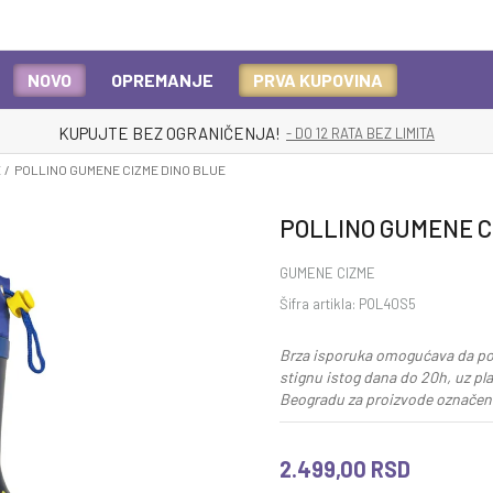
NOVO
OPREMANJE
PRVA KUPOVINA
KUPUJTE BEZ OGRANIČENJA!
- DO 12 RATA BEZ LIMITA
E
POLLINO GUMENE CIZME DINO BLUE
POLLINO GUMENE C
GUMENE CIZME
Šifra artikla:
POL40S5
Brza isporuka omogućava da po
stignu istog dana do 20h, uz pl
Beogradu za proizvode označene
2.499,00
RSD