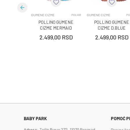
Kategorija
Pol
GUMENE CIZME
GUMENE CIZME
POL41R
PO
POLLINO GUMENE
POLLINO GUMENE
CIZME MERMAID
CIZME D.BLUE
2.499,00
RSD
2.499,00
RSD
BABY PARK
POMOĆ PR
Adresa:
Tošin Bunar 272, 11070 Beograd
Pravna lic