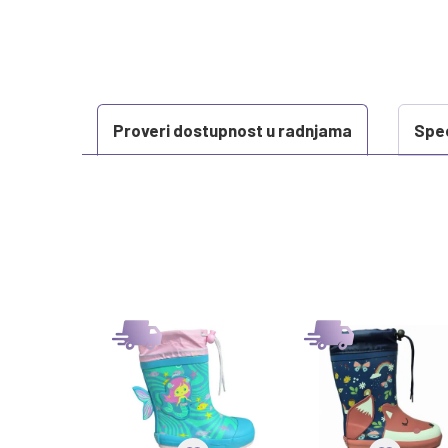
Proveri dostupnost u radnjama
Spec
KARAKTERISTIKA
Kategorija
Težina specifikacija
Sezona
Brend