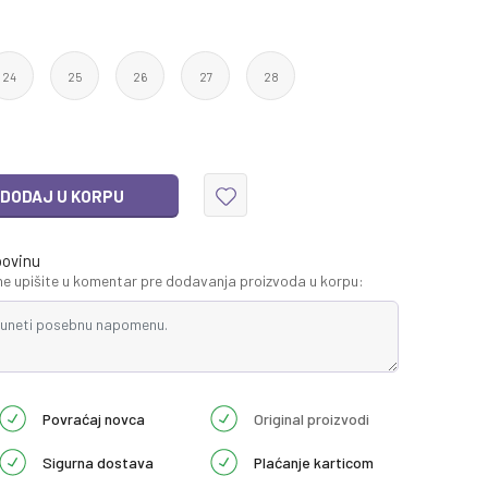
24
25
26
27
28
DODAJ U KORPU
povinu
 upišite u komentar pre dodavanja proizvoda u korpu:
Povraćaj novca
Original proizvodi
Sigurna dostava
Plaćanje karticom