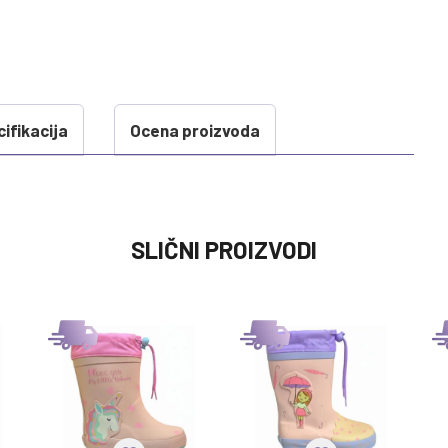
ifikacija
Ocena proizvoda
VREDNOST
SLIČNI PROIZVODI
GUMENE CIZME
0 kg
JESEN/ZIMA 2025
POLLINO