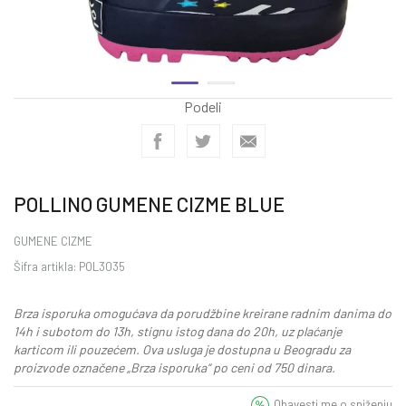
Podeli
POLLINO GUMENE CIZME BLUE
GUMENE CIZME
Šifra artikla:
POL3035
Brza isporuka omogućava da porudžbine kreirane radnim danima do
14h i subotom do 13h, stignu istog dana do 20h, uz plaćanje
karticom ili pouzećem. Ova usluga je dostupna u Beogradu za
proizvode označene „Brza isporuka“ po ceni od 750 dinara.
Obavesti me o sniženju