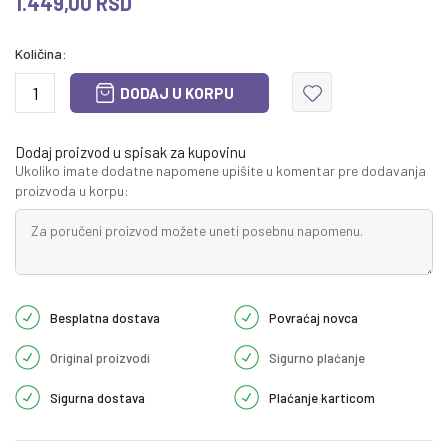
1.449,00
RSD
Količina:
DODAJ U KORPU
Dodaj proizvod u spisak za kupovinu
Ukoliko imate dodatne napomene upišite u komentar pre dodavanja
proizvoda u korpu:
Besplatna dostava
Povraćaj novca
Original proizvodi
Sigurno plaćanje
Sigurna dostava
Plaćanje karticom