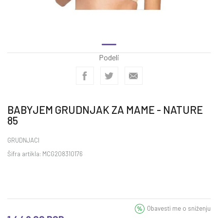
Podeli
BABYJEM GRUDNJAK ZA MAME - NATURE
85
GRUDNJACI
Šifra artikla:
MCG208310176
Obavesti me o sniženju