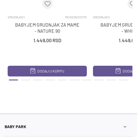
GRUDNJACI
MCG209310175
GRUDNJACI
BABYJEM GRUDNJAK ZA MAME
BABYJEM GRUDN
- NATURE 90
- WHIT
1.449,00
RSD
1.449,00
DODAJ U KORPU
DODAJ U
BABY PARK