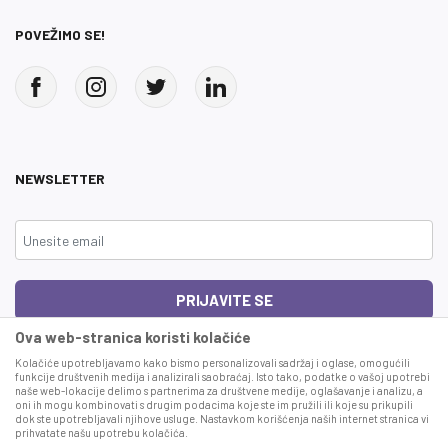
POVEŽIMO SE!
NEWSLETTER
PRIJAVITE SE
Ova web-stranica koristi kolačiće
Čitao sam i složio se sa
uslovima korišćenja
Kolačiće upotrebljavamo kako bismo personalizovali sadržaj i oglase, omogućili
funkcije društvenih medija i analizirali saobraćaj. Isto tako, podatke o vašoj upotrebi
naše web-lokacije delimo s partnerima za društvene medije, oglašavanje i analizu, a
This site is protected by reCAPTCHA and the Google
Privacy Policy
and
Terms
oni ih mogu kombinovati s drugim podacima koje ste im pružili ili koje su prikupili
of Service
apply.
dok ste upotrebljavali njihove usluge. Nastavkom korišćenja naših internet stranica vi
prihvatate našu upotrebu kolačića.