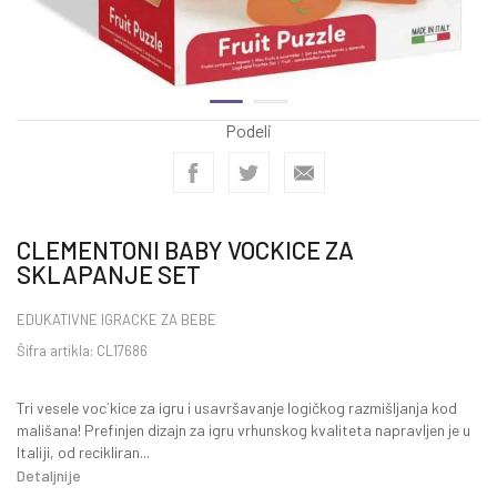
Podeli
CLEMENTONI BABY VOCKICE ZA
SKLAPANJE SET
EDUKATIVNE IGRACKE ZA BEBE
Šifra artikla:
CL17686
Tri vesele voc´kice za igru i usavršavanje logičkog razmišljanja kod
mališana! Prefinjen dizajn za igru vrhunskog kvaliteta napravljen je u
Italiji, od recikliran
...
Detaljnije