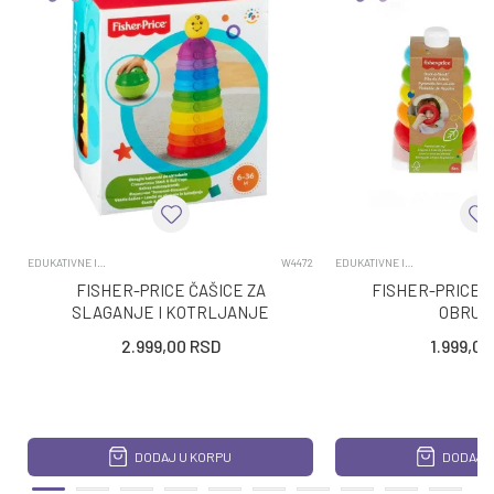
EDUKATIVNE IGRACKE ZA BEBE
W4472
EDUKATIVNE IGRACKE ZA BEBE
FISHER-PRICE ČAŠICE ZA
FISHER-PRICE 
SLAGANJE I KOTRLJANJE
OBRUČ
2.999,00
RSD
1.999,00
DODAJ U KORPU
DODAJ U