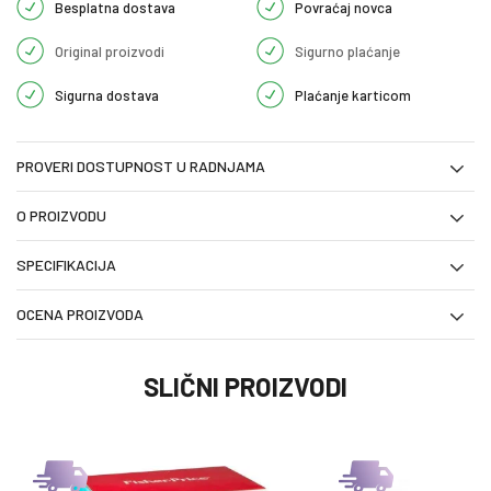
Besplatna dostava
Povraćaj novca
Original proizvodi
Sigurno plaćanje
Sigurna dostava
Plaćanje karticom
PROVERI DOSTUPNOST U RADNJAMA
O PROIZVODU
SPECIFIKACIJA
OCENA PROIZVODA
SLIČNI PROIZVODI