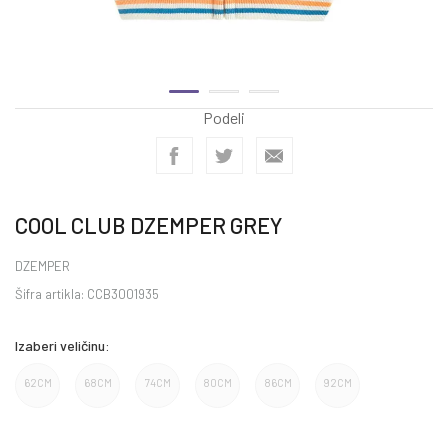
Podeli
COOL CLUB DZEMPER GREY
DZEMPER
Šifra artikla:
CCB3001935
Izaberi veličinu:
62CM
68CM
74CM
80CM
86CM
92CM