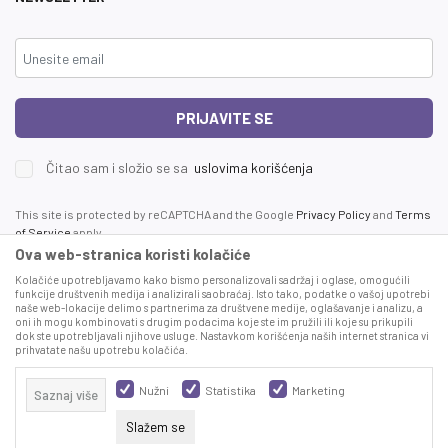
PRIJAVITE SE
Čitao sam i složio se sa
uslovima korišćenja
This site is protected by reCAPTCHA and the Google
Privacy Policy
and
Terms
of Service
apply.
Ova web-stranica koristi kolačiće
Kolačiće upotrebljavamo kako bismo personalizovali sadržaj i oglase, omogućili
funkcije društvenih medija i analizirali saobraćaj. Isto tako, podatke o vašoj upotrebi
naše web-lokacije delimo s partnerima za društvene medije, oglašavanje i analizu, a
oni ih mogu kombinovati s drugim podacima koje ste im pružili ili koje su prikupili
dok ste upotrebljavali njihove usluge. Nastavkom korišćenja naših internet stranica vi
prihvatate našu upotrebu kolačića.
Proizvode na sajtu nastojimo da opišemo što je preciznije moguće, ali ne
možemo garantovati da su svi podaci i fotografije, navedeni u okrviru proizvoda,
Nužni
Statistika
Marketing
Saznaj više
u potpunosti kompletni i bez grešaka. Svi artikli prikazani na sajtu su deo naše
ponude, ali ne podrazumeva da su dostupni u svakom trenutku.
Slažem se