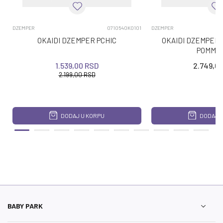
DZEMPER
0710540K0101
DZEMPER
OKAIDI DZEMPER PCHIC
OKAIDI DZEMPER 
POMME
1.539,00
RSD
2.749,0
2.199,00
RSD
DODAJ U KORPU
DODAJ U
BABY PARK